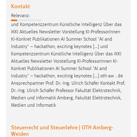
Kontakt
Zweck:
Dieser Cookie ist notwendig um sich an der Website
Relevanz:
einloggen zu können.
und Kompetenzzentrum Künstliche Intelligenz Über das
Cookie Laufzeit:
IKKI Aktuelles Newsletter Vorstellung KI-
Professor
Innen
24 Stunden
KI-Konkret Publikationen AI Summer School "AI and
Industry" – hackathon, exciting keynotes [...] und
Kompetenzzentrum Künstliche Intelligenz Über das IKKI
STATISTIK
Aktuelles Newsletter Vorstellung KI-
Professor
Innen KI-
Konkret Publikationen AI Summer School "AI and
Statistik Cookies erfassen Informationen anonym.
Industry" – hackathon, exciting keynotes [...] oth-aw . de
Diese Informationen helfen uns zu verstehen, wie
Ansprechpartner Prof. Dr.-Ing. Ulrich Schäfer Kontakt Prof.
unsere Besucher unsere Website nutzen.
Dr.-Ing. Ulrich Schäfer
Professor
Fakultät Elektrotechnik,
Medien und Informatik Amberg, Fakultät Elektrotechnik,
Matomo
Medien und Informatik
Name:
_pk_ref, _pk_cvar, _pk_id, _pk_ses
Steuerrecht und Steuerlehre | OTH Amberg-
Zweck:
Weiden
Zugriffsstatistik