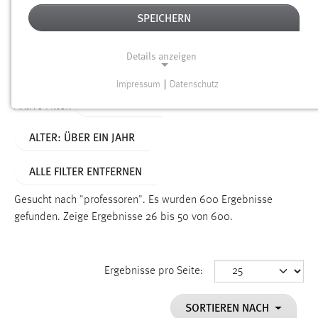
SPEICHERN
Alter
Details anzeigen
SUCHEN
Impressum
|
Datenschutz
NOTWENDIGE COOKIES
TYP: SEITEN
Aktive Filter:
Notwendige Cookies ermöglichen grundlegende
ALTER: ÜBER EIN JAHR
Funktionen und sind für die einwandfreie Funktion der
Website erforderlich.
ALLE FILTER ENTFERNEN
Einverständnis
Gesucht nach "professoren".
Es wurden 600 Ergebnisse
Name:
gefunden.
Zeige Ergebnisse 26 bis 50 von 600.
cookie_consent
Zweck:
Ergebnisse pro Seite:
Dieser Cookie speichert die ausgewählten Einverständnis-
Optionen des Benutzers
SORTIEREN NACH
Cookie Laufzeit: