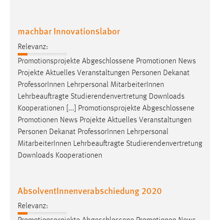
EXTERNE MEDIEN
Um Inhalte von Videoplattformen und Social Media
machbar Innovationslabor
Plattformen anzeigen zu können, werden von diesen
externen Medien Cookies gesetzt.
Relevanz:
Promotionsprojekte Abgeschlossene Promotionen News
YouTube
Projekte Aktuelles Veranstaltungen Personen Dekanat
Professor
Innen Lehrpersonal MitarbeiterInnen
Vimeo
Lehrbeauftragte Studierendenvertretung Downloads
Kooperationen [...] Promotionsprojekte Abgeschlossene
Promotionen News Projekte Aktuelles Veranstaltungen
Personen Dekanat
Professor
Innen Lehrpersonal
MitarbeiterInnen Lehrbeauftragte Studierendenvertretung
Downloads Kooperationen
AbsolventInnenverabschiedung 2020
Relevanz: