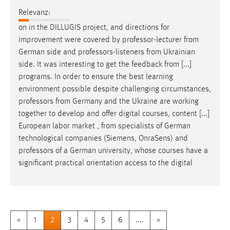
Relevanz:
on in the DILLUGIS project, and directions for
improvement were covered by
professor
-lecturer from
German side and
professors
-listeners from Ukrainian
side. It was interesting to get the feedback from [...]
programs. In order to ensure the best learning
environment possible despite challenging circumstances,
professors
from Germany and the Ukraine are working
together to develop and offer digital courses, content [...]
European labor market , from specialists of German
technological companies (Siemens, OnraSens) and
professors
of a German university, whose courses have a
significant practical orientation access to the digital
«
1
2
3
4
5
6
....
»