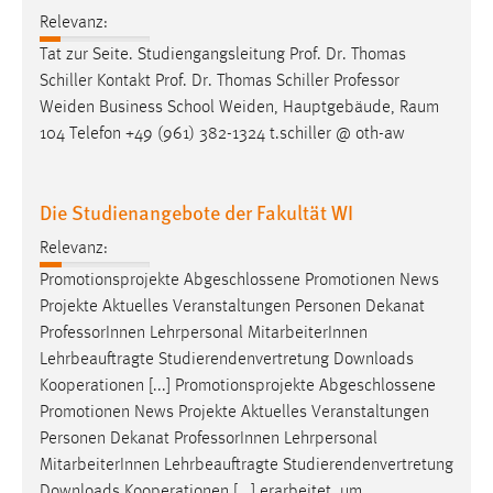
Relevanz:
Cookie Laufzeit:
Tat zur Seite. Studiengangsleitung Prof. Dr. Thomas
Max. 13 Monate
Schiller Kontakt Prof. Dr. Thomas Schiller
Professor
Weiden Business School Weiden, Hauptgebäude, Raum
104 Telefon +49 (961) 382-1324 t.schiller @ oth-aw
MARKETING
Marketing Cookies werden von Drittanbietern
Die Studienangebote der Fakultät WI
verwendet, um personalisierte Werbung anzuzeigen.
Sie tun dies, indem sie Besucher über Websites
Relevanz:
hinweg verfolgen.
Promotionsprojekte Abgeschlossene Promotionen News
Projekte Aktuelles Veranstaltungen Personen Dekanat
Google Ads
Professor
Innen Lehrpersonal MitarbeiterInnen
Lehrbeauftragte Studierendenvertretung Downloads
Name:
Kooperationen [...] Promotionsprojekte Abgeschlossene
_gcl_au
Promotionen News Projekte Aktuelles Veranstaltungen
Anbieter:
Personen Dekanat
Professor
Innen Lehrpersonal
Google Ireland Limited
MitarbeiterInnen Lehrbeauftragte Studierendenvertretung
Zweck:
Downloads Kooperationen [...] erarbeitet, um