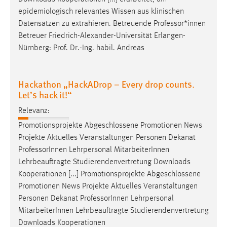
Conversion-Tracking
epidemiologisch relevantes Wissen aus klinischen
Datensätzen zu extrahieren. Betreuende
Professor
*innen
Cookie Laufzeit:
Betreuer Friedrich-Alexander-Universität Erlangen-
3 Monate
Nürnberg: Prof. Dr.-Ing. habil. Andreas
Facebook Pixel
Hackathon „HackADrop – Every drop counts.
Name:
Let’s hack it!“
_fbp
Relevanz:
Anbieter:
Promotionsprojekte Abgeschlossene Promotionen News
Facebook
Projekte Aktuelles Veranstaltungen Personen Dekanat
Zweck:
Professor
Innen Lehrpersonal MitarbeiterInnen
Conversion-Tracking
Lehrbeauftragte Studierendenvertretung Downloads
Kooperationen [...] Promotionsprojekte Abgeschlossene
Cookie Laufzeit:
Promotionen News Projekte Aktuelles Veranstaltungen
3 Monate
Personen Dekanat
Professor
Innen Lehrpersonal
MitarbeiterInnen Lehrbeauftragte Studierendenvertretung
Downloads Kooperationen