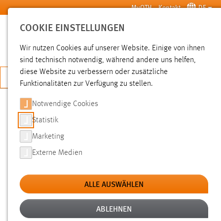
Zum Hauptinhalt springen
MyOTH
Kontakt
DE
COOKIE EINSTELLUNGEN
SUCHE
Wir nutzen Cookies auf unserer Website. Einige von ihnen
sind technisch notwendig, während andere uns helfen,
diese Website zu verbessern oder zusätzliche
JETZT BEWERBEN
Funktionalitäten zur Verfügung zu stellen.
Notwendige Cookies
SUCHE
Statistik
Marketing
FILTER
Externe Medien
Typ
ALLE AUSWÄHLEN
Erstellungsdatum
ABLEHNEN