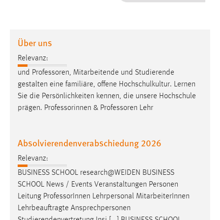
1 Jahr
Performance
Über uns
Name:
Relevanz:
staticfilecache
und
Professoren
, Mitarbeitende und Studierende
gestalten eine familiäre, offene Hochschulkultur. Lernen
Zweck:
Sie die Persönlichkeiten kennen, die unsere Hochschule
Für performante Seitenauslieferung wird in diesem Cookie
gespeichert, ob man eingeloggt ist.
prägen. Professorinnen &
Professoren
Lehr
Sprachpräferenz
Absolvierendenverabschiedung 2026
Name:
Relevanz:
site-language-preference
BUSINESS SCHOOL research@WEIDEN BUSINESS
Zweck:
SCHOOL News / Events Veranstaltungen Personen
Das Cookie speichert die gewählte Sprache der Website.
Leitung
Professor
Innen Lehrpersonal MitarbeiterInnen
Lehrbeauftragte Ansprechpersonen
Cookie Laufzeit: