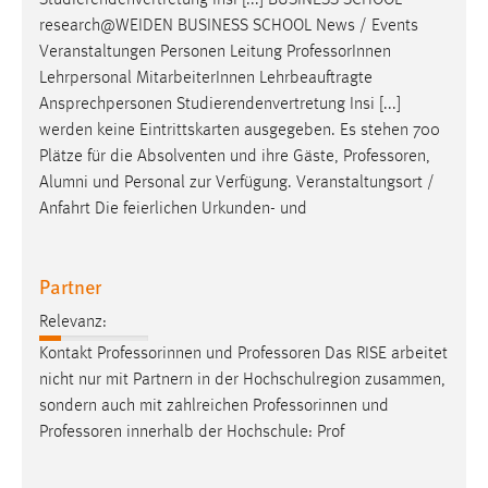
Studierendenvertretung Insi [...] BUSINESS SCHOOL
30 Tage
research@WEIDEN BUSINESS SCHOOL News / Events
Veranstaltungen Personen Leitung
Professor
Innen
Chat
Lehrpersonal MitarbeiterInnen Lehrbeauftragte
Ansprechpersonen Studierendenvertretung Insi [...]
Name:
werden keine Eintrittskarten ausgegeben. Es stehen 700
MibewSessionID, MIBEW_UserID, mibew_locale, mibew-
Plätze für die Absolventen und ihre Gäste,
Professoren
,
chat-frame-style-5e9dbeb1811c0446
Alumni und Personal zur Verfügung. Veranstaltungsort /
Zweck:
Anfahrt Die feierlichen Urkunden- und
Wird benötigt um die Chatfunktion nutzen zu können.
Cookie Laufzeit:
Partner
MibewSessionID, mibew-chat-frame-style-
5e9dbeb1811c0446 = Sitzungslaufzeit, mibew_locale = 3
Relevanz:
Jahre, MIBEW_UserID = 1 Jahr
Kontakt Professorinnen und
Professoren
Das RISE arbeitet
nicht nur mit Partnern in der Hochschulregion zusammen,
Login
sondern auch mit zahlreichen Professorinnen und
Professoren
innerhalb der Hochschule: Prof
Name:
fe_user, be_user, be_lastLoginProvider