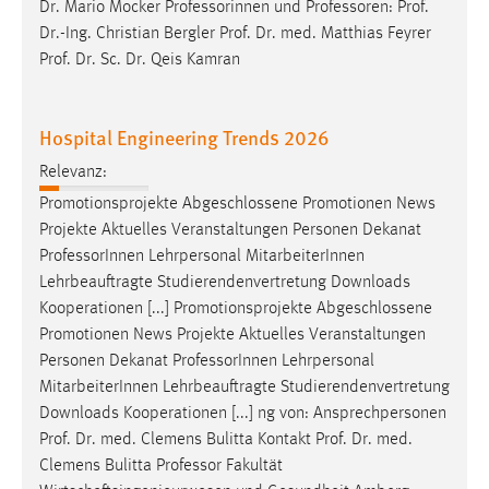
EXTERNE MEDIEN
Dr. Mario Mocker Professorinnen und
Professoren
: Prof.
Dr.-Ing. Christian Bergler Prof. Dr. med. Matthias Feyrer
Um Inhalte von Videoplattformen und Social Media
Prof. Dr. Sc. Dr. Qeis Kamran
Plattformen anzeigen zu können, werden von diesen
externen Medien Cookies gesetzt.
Hospital Engineering Trends 2026
YouTube
Relevanz:
Promotionsprojekte Abgeschlossene Promotionen News
Vimeo
Projekte Aktuelles Veranstaltungen Personen Dekanat
Professor
Innen Lehrpersonal MitarbeiterInnen
Lehrbeauftragte Studierendenvertretung Downloads
Kooperationen [...] Promotionsprojekte Abgeschlossene
Promotionen News Projekte Aktuelles Veranstaltungen
Personen Dekanat
Professor
Innen Lehrpersonal
MitarbeiterInnen Lehrbeauftragte Studierendenvertretung
Downloads Kooperationen [...] ng von: Ansprechpersonen
Prof. Dr. med. Clemens Bulitta Kontakt Prof. Dr. med.
Clemens Bulitta
Professor
Fakultät