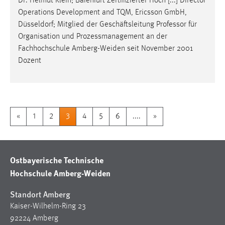
Dr. Helmut Klein; Baienfurt Zertifizierter Hoch [...] Director
Operations Development and TQM, Ericsson GmbH,
Düsseldorf; Mitglied der Geschäftsleitung
Professor
für
Organisation und Prozessmanagement an der
Fachhochschule Amberg-Weiden seit November 2001
Dozent
«
1
2
3
4
5
6
....
»
Ostbayerische Technische
Hochschule Amberg-Weiden
Standort Amberg
Kaiser-Wilhelm-Ring 23
92224 Amberg