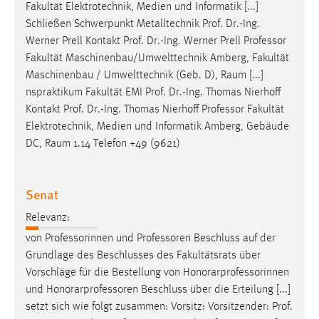
Fakultät Elektrotechnik, Medien und Informatik [...]
Conversion-Tracking
Schließen Schwerpunkt Metalltechnik Prof. Dr.-Ing.
Cookie Laufzeit:
Werner Prell Kontakt Prof. Dr.-Ing. Werner Prell
Professor
3 Monate
Fakultät Maschinenbau/Umwelttechnik Amberg, Fakultät
Maschinenbau / Umwelttechnik (Geb. D), Raum [...]
nspraktikum Fakultät EMI Prof. Dr.-Ing. Thomas Nierhoff
Facebook Pixel
Kontakt Prof. Dr.-Ing. Thomas Nierhoff
Professor
Fakultät
Name:
Elektrotechnik, Medien und Informatik Amberg, Gebäude
_fbp
DC, Raum 1.14 Telefon +49 (9621)
Anbieter:
Facebook
Senat
Zweck:
Relevanz:
Conversion-Tracking
von Professorinnen und
Professoren
Beschluss auf der
Cookie Laufzeit:
Grundlage des Beschlusses des Fakultätsrats über
3 Monate
Vorschläge für die Bestellung von Honorarprofessorinnen
und
Honorarprofessoren
Beschluss über die Erteilung [...]
setzt sich wie folgt zusammen: Vorsitz: Vorsitzender: Prof.