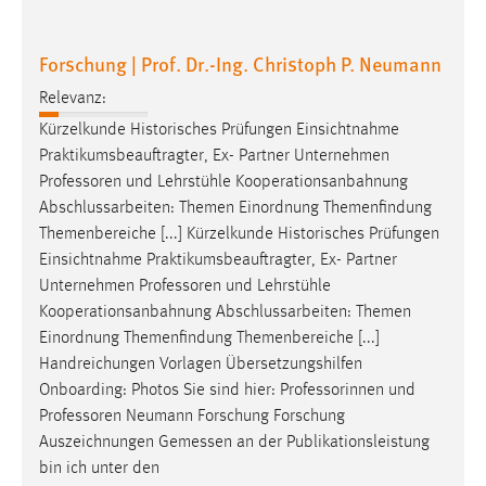
30 Tage
Forschung | Prof. Dr.-Ing. Christoph P. Neumann
Chat
Relevanz:
Name:
Kürzelkunde Historisches Prüfungen Einsichtnahme
MibewSessionID, MIBEW_UserID, mibew_locale, mibew-
Praktikumsbeauftragter, Ex- Partner Unternehmen
chat-frame-style-5e9dbeb1811c0446
Professoren
und Lehrstühle Kooperationsanbahnung
Zweck:
Abschlussarbeiten: Themen Einordnung Themenfindung
Wird benötigt um die Chatfunktion nutzen zu können.
Themenbereiche [...] Kürzelkunde Historisches Prüfungen
Einsichtnahme Praktikumsbeauftragter, Ex- Partner
Cookie Laufzeit:
Unternehmen
Professoren
und Lehrstühle
MibewSessionID, mibew-chat-frame-style-
5e9dbeb1811c0446 = Sitzungslaufzeit, mibew_locale = 3
Kooperationsanbahnung Abschlussarbeiten: Themen
Jahre, MIBEW_UserID = 1 Jahr
Einordnung Themenfindung Themenbereiche [...]
Handreichungen Vorlagen Übersetzungshilfen
Onboarding: Photos Sie sind hier: Professorinnen und
Login
Professoren
Neumann Forschung Forschung
Name:
Auszeichnungen Gemessen an der Publikationsleistung
fe_user, be_user, be_lastLoginProvider
bin ich unter den