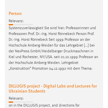
Zweck:
Dieser Cookie ist notwendig um sich an der Website
Person
einloggen zu können.
Relevanz:
Cookie Laufzeit:
Systemzuverlässigkeit Sie sind hier: Professorinnen und
24 Stunden
Professoren
Prof. Dr.-Ing. Horst Rönnebeck Person Prof.
Dr.-Ing. Horst Rönnebeck Seit 1999
Professor
an der
Hochschule Amberg-Weiden für das Lehrgebiet [...] bei
STATISTIK
der NexPress GmbH/Heidelberger Druckmaschinen in
Statistik Cookies erfassen Informationen anonym.
Kiel und Rochester, NY/USA. seit 01.10.1999
Professor
an
Diese Informationen helfen uns zu verstehen, wie
der Hochschule Amberg-Weiden. Lehrgebiet
unsere Besucher unsere Website nutzen.
„Konstruktion“ Promotion 04.12.1992 mit dem Thema:
Matomo
DILLUGIS project - Digital Labs and Lectures for
Name:
Ukrainian Students
_pk_ref, _pk_cvar, _pk_id, _pk_ses
Relevanz:
Zweck:
on in the DILLUGIS project, and directions for
Zugriffsstatistik