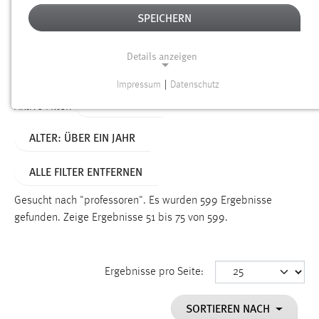
SPEICHERN
Alter
Details anzeigen
SUCHEN
Impressum
|
Datenschutz
NOTWENDIGE COOKIES
TYP: SEITEN
Aktive Filter:
Notwendige Cookies ermöglichen grundlegende
ALTER: ÜBER EIN JAHR
Funktionen und sind für die einwandfreie Funktion der
Website erforderlich.
ALLE FILTER ENTFERNEN
Einverständnis
Gesucht nach "professoren".
Es wurden 599 Ergebnisse
Name:
gefunden.
Zeige Ergebnisse 51 bis 75 von 599.
cookie_consent
Zweck:
Ergebnisse pro Seite:
Dieser Cookie speichert die ausgewählten Einverständnis-
Optionen des Benutzers
SORTIEREN NACH
Cookie Laufzeit: