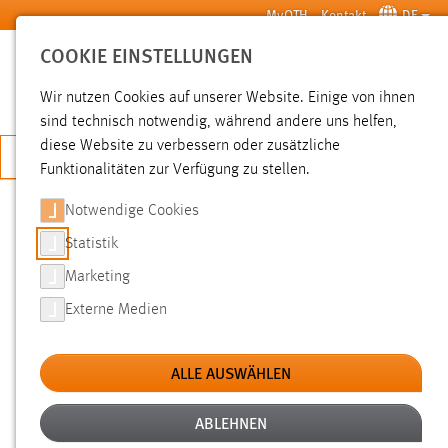
Zum Hauptinhalt springen
MyOTH
Kontakt
DE
COOKIE EINSTELLUNGEN
SUCHE
Wir nutzen Cookies auf unserer Website. Einige von ihnen
sind technisch notwendig, während andere uns helfen,
diese Website zu verbessern oder zusätzliche
JETZT BEWERBEN
Funktionalitäten zur Verfügung zu stellen.
Notwendige Cookies
SUCHE
Statistik
Marketing
FILTER
Externe Medien
Typ
ALLE AUSWÄHLEN
Erstellungsdatum
ABLEHNEN