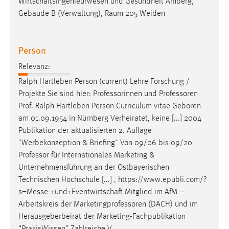
Wirtschaftsingenieurwesen und Gesundheit Amberg,
Gebäude B (Verwaltung), Raum 205 Weiden
Person
Relevanz:
Ralph Hartleben Person (current) Lehre Forschung /
Projekte Sie sind hier: Professorinnen und
Professoren
Prof. Ralph Hartleben Person Curriculum vitae Geboren
am 01.09.1954 in Nürnberg Verheiratet, keine [...] 2004
Publikation der aktualisierten 2. Auflage
"Werbekonzeption & Briefing" Von 09/06 bis 09/20
Professor
für Internationales Marketing &
Unternehmensführung an der Ostbayerischen
Technischen Hochschule [...] , https://www.epubli.com/?
s=Messe-+und+Eventwirtschaft Mitglied im AfM –
Arbeitskreis der
Marketingprofessoren
(DACH) und im
Herausgeberbeirat der Marketing-Fachpublikation
“PraxisWissen” Zahlreiche V