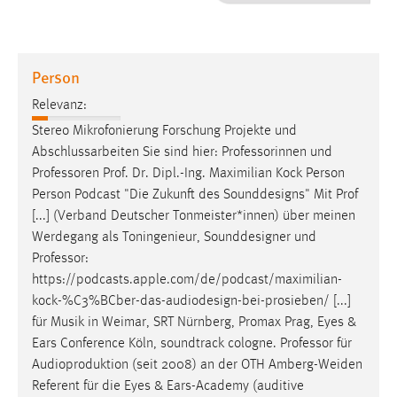
1 Jahr
Performance
Person
Name:
Relevanz:
staticfilecache
Stereo Mikrofonierung Forschung Projekte und
Abschlussarbeiten Sie sind hier: Professorinnen und
Zweck:
Professoren
Prof. Dr. Dipl.-Ing. Maximilian Kock Person
Für performante Seitenauslieferung wird in diesem Cookie
gespeichert, ob man eingeloggt ist.
Person Podcast "Die Zukunft des Sounddesigns" Mit Prof
[...] (Verband Deutscher Tonmeister*innen) über meinen
Werdegang als Toningenieur, Sounddesigner und
Sprachpräferenz
Professor
:
Name:
https://podcasts.apple.com/de/podcast/maximilian-
site-language-preference
kock-%C3%BCber-das-audiodesign-bei-prosieben/ [...]
für Musik in Weimar, SRT Nürnberg, Promax Prag, Eyes &
Zweck:
Ears Conference Köln, soundtrack cologne.
Professor
für
Das Cookie speichert die gewählte Sprache der Website.
Audioproduktion (seit 2008) an der OTH Amberg-Weiden
Cookie Laufzeit:
Referent für die Eyes & Ears-Academy (auditive