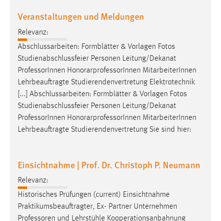
Conversion-Tracking
Veranstaltungen und Meldungen
Cookie Laufzeit:
Relevanz:
3 Monate
Abschlussarbeiten: Formblätter & Vorlagen Fotos
Studienabschlussfeier Personen Leitung/Dekanat
Facebook Pixel
Professor
Innen HonorarprofessorInnen MitarbeiterInnen
Lehrbeauftragte Studierendenvertretung Elektrotechnik
Name:
[...] Abschlussarbeiten: Formblätter & Vorlagen Fotos
_fbp
Studienabschlussfeier Personen Leitung/Dekanat
Anbieter:
Professor
Innen HonorarprofessorInnen MitarbeiterInnen
Facebook
Lehrbeauftragte Studierendenvertretung Sie sind hier:
Zweck:
Conversion-Tracking
Einsichtnahme | Prof. Dr. Christoph P. Neumann
Cookie Laufzeit:
Relevanz:
3 Monate
Historisches Prüfungen (current) Einsichtnahme
Praktikumsbeauftragter, Ex- Partner Unternehmen
Professoren
und Lehrstühle Kooperationsanbahnung