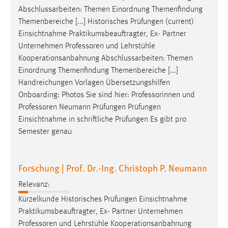
EXTERNE MEDIEN
Abschlussarbeiten: Themen Einordnung Themenfindung
Um Inhalte von Videoplattformen und Social Media
Themenbereiche [...] Historisches Prüfungen (current)
Plattformen anzeigen zu können, werden von diesen
Einsichtnahme Praktikumsbeauftragter, Ex- Partner
externen Medien Cookies gesetzt.
Unternehmen
Professoren
und Lehrstühle
Kooperationsanbahnung Abschlussarbeiten: Themen
YouTube
Einordnung Themenfindung Themenbereiche [...]
Handreichungen Vorlagen Übersetzungshilfen
Onboarding: Photos Sie sind hier: Professorinnen und
Vimeo
Professoren
Neumann Prüfungen Prüfungen
Einsichtnahme in schriftliche Prüfungen Es gibt pro
Semester genau
Forschung | Prof. Dr.-Ing. Christoph P. Neumann
Relevanz:
Kürzelkunde Historisches Prüfungen Einsichtnahme
Praktikumsbeauftragter, Ex- Partner Unternehmen
Professoren
und Lehrstühle Kooperationsanbahnung