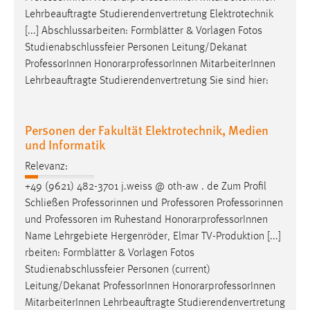
Zweck:
Lehrbeauftragte Studierendenvertretung Elektrotechnik
Dieser Cookie ist notwendig um sich an der Website
[...] Abschlussarbeiten: Formblätter & Vorlagen Fotos
einloggen zu können.
Studienabschlussfeier Personen Leitung/Dekanat
Professor
Innen HonorarprofessorInnen MitarbeiterInnen
Cookie Laufzeit:
Lehrbeauftragte Studierendenvertretung Sie sind hier:
24 Stunden
Personen der Fakultät Elektrotechnik, Medien
STATISTIK
und Informatik
Statistik Cookies erfassen Informationen anonym.
Relevanz:
Diese Informationen helfen uns zu verstehen, wie
+49 (9621) 482-3701 j.weiss @ oth-aw . de Zum Profil
unsere Besucher unsere Website nutzen.
Schließen Professorinnen und
Professoren
Professorinnen
und
Professoren
im Ruhestand HonorarprofessorInnen
Matomo
Name Lehrgebiete Hergenröder, Elmar TV-Produktion [...]
Name:
rbeiten: Formblätter & Vorlagen Fotos
_pk_ref, _pk_cvar, _pk_id, _pk_ses
Studienabschlussfeier Personen (current)
Leitung/Dekanat
Professor
Innen HonorarprofessorInnen
Zweck:
MitarbeiterInnen Lehrbeauftragte Studierendenvertretung
Zugriffsstatistik