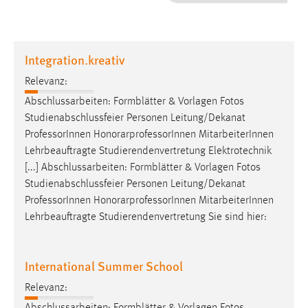
1 Jahr
Performance
Integration.kreativ
Name:
Relevanz:
staticfilecache
Abschlussarbeiten: Formblätter & Vorlagen Fotos
Studienabschlussfeier Personen Leitung/Dekanat
Zweck:
Professor
Innen HonorarprofessorInnen MitarbeiterInnen
Für performante Seitenauslieferung wird in diesem Cookie
gespeichert, ob man eingeloggt ist.
Lehrbeauftragte Studierendenvertretung Elektrotechnik
[...] Abschlussarbeiten: Formblätter & Vorlagen Fotos
Studienabschlussfeier Personen Leitung/Dekanat
Sprachpräferenz
Professor
Innen HonorarprofessorInnen MitarbeiterInnen
Name:
Lehrbeauftragte Studierendenvertretung Sie sind hier:
site-language-preference
Zweck:
International Summer School
Das Cookie speichert die gewählte Sprache der Website.
Relevanz:
Cookie Laufzeit: