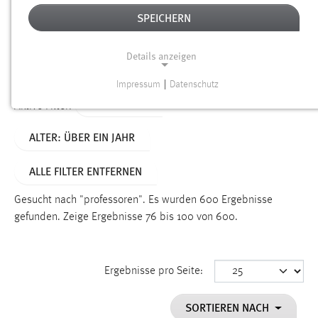
SPEICHERN
Alter
Details anzeigen
SUCHEN
Impressum
|
Datenschutz
NOTWENDIGE COOKIES
TYP: SEITEN
Aktive Filter:
Notwendige Cookies ermöglichen grundlegende
ALTER: ÜBER EIN JAHR
Funktionen und sind für die einwandfreie Funktion der
Website erforderlich.
ALLE FILTER ENTFERNEN
Einverständnis
Gesucht nach "professoren".
Es wurden 600 Ergebnisse
Name:
gefunden.
Zeige Ergebnisse 76 bis 100 von 600.
cookie_consent
Zweck:
Ergebnisse pro Seite:
Dieser Cookie speichert die ausgewählten Einverständnis-
Optionen des Benutzers
SORTIEREN NACH
Cookie Laufzeit: