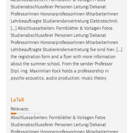
Abschlussarbeiten: Formblätter & Vorlagen Fotos
30 Tage
Studienabschlussfeier Personen Leitung/Dekanat
Professor
Innen HonorarprofessorInnen MitarbeiterInnen
Chat
Lehrbeauftragte Studierendenvertretung Elektrotechnik
[...] Abschlussarbeiten: Formblätter & Vorlagen Fotos
Name:
Studienabschlussfeier Personen Leitung/Dekanat
MibewSessionID, MIBEW_UserID, mibew_locale, mibew-
Professor
Innen HonorarprofessorInnen MitarbeiterInnen
chat-frame-style-5e9dbeb1811c0446
Lehrbeauftragte Studierendenvertretung Sie sind hier: [...]
Zweck:
the registration form and a flyer with more information
Wird benötigt um die Chatfunktion nutzen zu können.
about the summer school. From the sender
Professor
Dipl.-Ing. Maximilian Kock holds a professorship in
Cookie Laufzeit:
psycho acoustics, audio production, music theory
MibewSessionID, mibew-chat-frame-style-
5e9dbeb1811c0446 = Sitzungslaufzeit, mibew_locale = 3
Jahre, MIBEW_UserID = 1 Jahr
LaTeX
Login
Relevanz:
Abschlussarbeiten: Formblätter & Vorlagen Fotos
Name:
Studienabschlussfeier Personen Leitung/Dekanat
fe_user, be_user, be_lastLoginProvider
Professor
Innen HonorarprofessorInnen MitarbeiterInnen