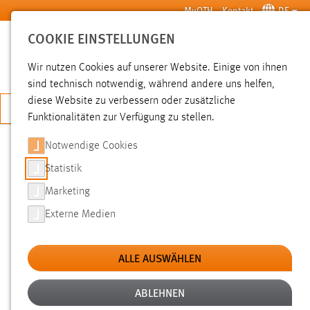
Zum Hauptinhalt springen
MyOTH
Kontakt
DE
COOKIE EINSTELLUNGEN
SUCHE
Wir nutzen Cookies auf unserer Website. Einige von ihnen
sind technisch notwendig, während andere uns helfen,
diese Website zu verbessern oder zusätzliche
JETZT BEWERBEN
Funktionalitäten zur Verfügung zu stellen.
Notwendige Cookies
SUCHE
Statistik
Marketing
FILTER
Externe Medien
Typ
ALLE AUSWÄHLEN
Erstellungsdatum
ABLEHNEN