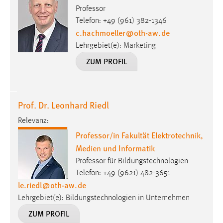
Professor
Conversion-Tracking
Telefon: +49 (961) 382-1346
Cookie Laufzeit:
c.hachmoeller
@
oth-aw
.
de
3 Monate
Lehrgebiet(e): Marketing
ZUM PROFIL
Facebook Pixel
Name:
_fbp
Prof. Dr. Leonhard Riedl
Anbieter:
Relevanz:
Facebook
Professor/in Fakultät Elektrotechnik,
Medien und Informatik
Zweck:
Conversion-Tracking
Professor für Bildungstechnologien
Telefon: +49 (9621) 482-3651
Cookie Laufzeit:
le.riedl
@
oth-aw
.
de
3 Monate
Lehrgebiet(e): Bildungstechnologien in Unternehmen
ZUM PROFIL