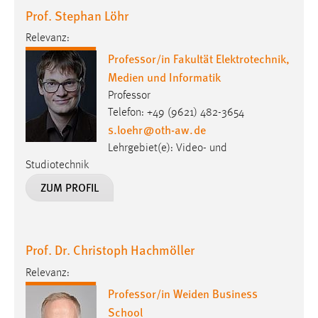
Prof. Stephan Löhr
Cookie Laufzeit:
Relevanz:
Max. 13 Monate
Professor/in Fakultät Elektrotechnik,
Medien und Informatik
MARKETING
Professor
Telefon: +49 (9621) 482-3654
Marketing Cookies werden von Drittanbietern
s.loehr
@
oth-aw
.
de
verwendet, um personalisierte Werbung anzuzeigen.
Lehrgebiet(e): Video- und
Sie tun dies, indem sie Besucher über Websites
Studiotechnik
hinweg verfolgen.
ZUM PROFIL
Google Ads
Name:
Prof. Dr. Christoph Hachmöller
_gcl_au
Relevanz:
Anbieter:
Professor/in Weiden Business
Google Ireland Limited
School
Zweck: