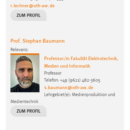
r.lechner
@
oth-aw
.
de
Zweck:
Dieser Cookie ist notwendig um sich an der Website
ZUM PROFIL
einloggen zu können.
Cookie Laufzeit:
24 Stunden
Prof. Stephan Baumann
Relevanz:
STATISTIK
Professor/in Fakultät Elektrotechnik,
Medien und Informatik
Statistik Cookies erfassen Informationen anonym.
Professor
Diese Informationen helfen uns zu verstehen, wie
Telefon: +49 (9621) 482-3605
unsere Besucher unsere Website nutzen.
s.baumann
@
oth-aw
.
de
Matomo
Lehrgebiet(e): Medienproduktion und
Medientechnik
Name:
ZUM PROFIL
_pk_ref, _pk_cvar, _pk_id, _pk_ses
Zweck:
Zugriffsstatistik