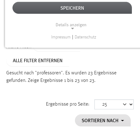
SPEICHERN
Alter
Details anzeigen
SUCHEN
Impressum
|
Datenschutz
NOTWENDIGE COOKIES
TYP: PERSONEN
Aktive Filter:
Notwendige Cookies ermöglichen grundlegende
ALLE FILTER ENTFERNEN
Funktionen und sind für die einwandfreie Funktion der
Website erforderlich.
Gesucht nach "professoren".
Es wurden 23 Ergebnisse
gefunden.
Zeige Ergebnisse 1 bis 23 von 23.
Einverständnis
Name:
cookie_consent
Ergebnisse pro Seite:
Zweck:
SORTIEREN NACH
Dieser Cookie speichert die ausgewählten Einverständnis-
Optionen des Benutzers
Cookie Laufzeit: