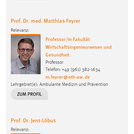
EXTERNE MEDIEN
Um Inhalte von Videoplattformen und Social Media
Plattformen anzeigen zu können, werden von diesen
Prof. Dr. med. Matthias Feyrer
externen Medien Cookies gesetzt.
Relevanz:
Professor/in Fakultät
YouTube
Wirtschaftsingenieurwesen und
Gesundheit
Vimeo
Professor
Telefon: +49 (961) 382-1634
m.feyrer
@
oth-aw
.
de
Lehrgebiet(e): Ambulante Medizin und Prävention
ZUM PROFIL
Prof. Dr. Jens Löbus
Relevanz: