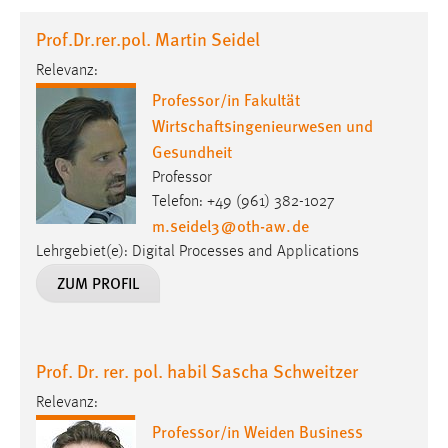
1 Jahr
Prof.Dr.rer.pol. Martin Seidel
Relevanz:
Performance
Professor/in Fakultät
Name:
Wirtschaftsingenieurwesen und
staticfilecache
Gesundheit
Zweck:
Professor
Für performante Seitenauslieferung wird in diesem Cookie
Telefon: +49 (961) 382-1027
gespeichert, ob man eingeloggt ist.
m.seidel3
@
oth-aw
.
de
Lehrgebiet(e): Digital Processes and Applications
Sprachpräferenz
ZUM PROFIL
Name:
site-language-preference
Prof. Dr. rer. pol. habil Sascha Schweitzer
Zweck:
Das Cookie speichert die gewählte Sprache der Website.
Relevanz:
Professor/in Weiden Business
Cookie Laufzeit: