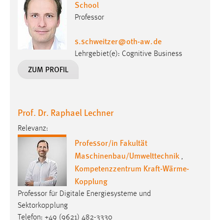
School
30 Tage
Professor
Chat
s.schweitzer
@
oth-aw
.
de
Name:
Lehrgebiet(e): Cognitive Business
MibewSessionID, MIBEW_UserID, mibew_locale, mibew-
ZUM PROFIL
chat-frame-style-5e9dbeb1811c0446
Zweck:
Wird benötigt um die Chatfunktion nutzen zu können.
Prof. Dr. Raphael Lechner
Cookie Laufzeit:
Relevanz:
MibewSessionID, mibew-chat-frame-style-
Professor/in Fakultät
5e9dbeb1811c0446 = Sitzungslaufzeit, mibew_locale = 3
Jahre, MIBEW_UserID = 1 Jahr
Maschinenbau/Umwelttechnik
,
Kompetenzzentrum Kraft-Wärme-
Login
Kopplung
Professor für Digitale Energiesysteme und
Name:
Sektorkopplung
fe_user, be_user, be_lastLoginProvider
Telefon: +49 (9621) 482-3330