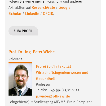
Folgen Sie gerne meiner Forschung und anderer
ResearchGate
Google
Aktivitäten auf
/
Scholar
LinkedIn
ORCID
/
/
.
ZUM PROFIL
Prof. Dr.-Ing. Peter Wiebe
Relevanz:
Professor/in Fakultät
Wirtschaftsingenieurwesen und
Gesundheit
Professor
Telefon: +49 (961) 382-1622
p.wiebe
@
oth-aw
.
de
Lehrgebiet(e): • Studiengang ME/MZ: Brain-Computer-