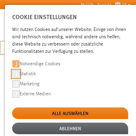
Zum Hauptinhalt springen
MyOTH
Kontakt
DE
COOKIE EINSTELLUNGEN
SUCHE
Wir nutzen Cookies auf unserer Website. Einige von ihnen
sind technisch notwendig, während andere uns helfen,
diese Website zu verbessern oder zusätzliche
JETZT BEWERBEN
Funktionalitäten zur Verfügung zu stellen.
Notwendige Cookies
SUCHE
Statistik
Marketing
FILTER
Externe Medien
Typ
ALLE AUSWÄHLEN
Erstellungsdatum
ABLEHNEN