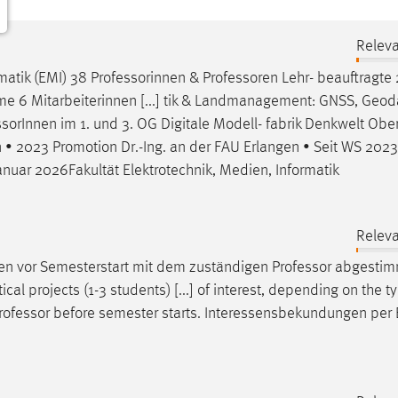
Releva
rmatik (EMI) 38 Professorinnen &
Professoren
Lehr- beauftragte
 6 Mitarbeiterinnen [...] tik & Landmanagement: GNSS, Geodä
ssor
Innen im 1. und 3. OG Digitale Modell- fabrik Denkwelt Obe
en • 2023 Promotion Dr.-Ing. an der FAU Erlangen • Seit WS 202
uar 2026Fakultät Elektrotechnik, Medien, Informatik
Releva
sen vor Semesterstart mit dem zuständigen
Professor
abgestim
al projects (1-3 students) [...] of interest, depending on the t
rofessor
before semester starts. Interessensbekundungen per 