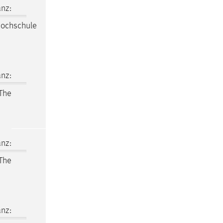
nz:
ochschule
nz:
 The
nz:
 The
nz: