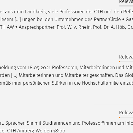
Releva
er aus dem Landkreis, viele
Professoren
der OTH und den Refe
diesem [...] ungen bei den Unternehmen des PartnerCircle • Gäs
H AW • Ansprechpartner: Prof. W. v. Rhein, Prof. Dr. A. Höß, Dr
Releva
emeldung vom 18.05.2021
Professoren
, Mitarbeiterinnen und Mit
en [...] Mitarbeiterinnen und Mitarbeiter geschaffen. Das Gl
emäß ihrer persönlichen Stärken in die Hochschulfamilie einzu
Releva
rt. Sprechen Sie mit Studierenden und
Professor
*innen am Inf
 der OTH Amberg-Weiden 18:00