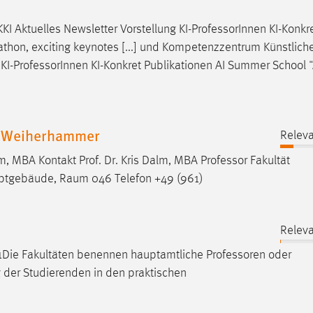
I Aktuelles Newsletter Vorstellung KI-
Professor
Innen KI-Konkr
athon, exciting keynotes [...] und Kompetenzzentrum Künstlich
KI-
Professor
Innen KI-Konkret Publikationen AI Summer School 
in Weiherhammer
Releva
lm, MBA Kontakt Prof. Dr. Kris Dalm, MBA
Professor
Fakultät
ptgebäude, Raum 046 Telefon +49 (961)
Releva
) 1Die Fakultäten benennen hauptamtliche
Professoren
oder
g der Studierenden in den praktischen