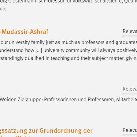
 Jörg Clostermann ist
Professor
für Volkswirt- schaftslehre, Quant
ule
Mudassir-Ashraf
Releva
 our university family just as much as
professors
and graduates.
understand how [...] university community will always positivel
standingly qualified in teaching and their subject matter, givi
Releva
Weiden Zielgruppe: Professorinnen und
Professoren
, Mitarbei
gssatzung zur Grundordnung der
Releva