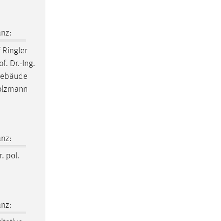
nz:
f Ringler
. Dr.-Ing.
 Gebäude
 Holzmann
nz:
r. pol.
nz: