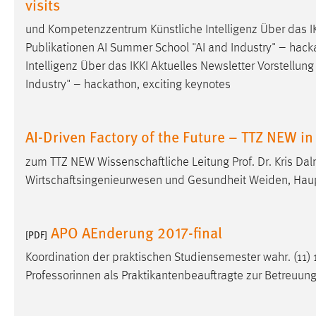
visits
externen Medien Cookies gesetzt.
und Kompetenzzentrum Künstliche Intelligenz Über das IKK
YouTube
Publikationen AI Summer School "AI and Industry" – hack
Intelligenz Über das IKKI Aktuelles Newsletter Vorstellung 
Industry" – hackathon, exciting keynotes
Vimeo
AI-Driven Factory of the Future – TTZ NEW 
zum TTZ NEW Wissenschaftliche Leitung Prof. Dr. Kris Da
Wirtschaftsingenieurwesen und Gesundheit Weiden, Hau
APO AEnderung 2017-final
[PDF]
Koordination der praktischen Studiensemester wahr. (11
Professorinnen als Praktikantenbeauftragte zur Betreuun