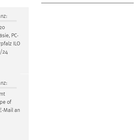
nz:
 20
sie, PC-
rpfalz ILO
3/24
nz:
mt
ype of
E-Mail an