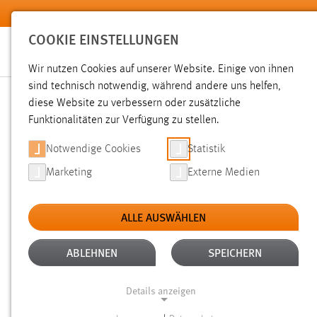
Zum Hauptinhalt springen
COOKIE EINSTELLUNGEN
Wir nutzen Cookies auf unserer Website. Einige von ihnen
sind technisch notwendig, während andere uns helfen,
diese Website zu verbessern oder zusätzliche
SUCHE
Funktionalitäten zur Verfügung zu stellen.
Notwendige Cookies
Statistik
Marketing
Externe Medien
ALLE AUSWÄHLEN
Gesucht nach "professoren".
Es wurden 1465 Ergebnisse g
ABLEHNEN
SPEICHERN
Details anzeigen