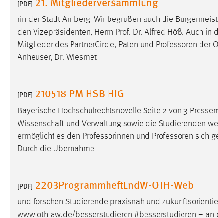
21. Mitgliederversammlung
[PDF]
in diesem Cookie gespeichert, ob man
eingeloggt ist.
rin der Stadt Amberg. Wir begrüßen auch die Bürgermeist
den Vizepräsidenten, Herrn Prof. Dr. Alfred Höß. Auch in 
Mitglieder des PartnerCircle, Paten und
Professoren
der OT
Sprachpräferenz
Anheuser, Dr. Wiesmet
Name:
site-language-preference
Zweck:
Das Cookie speichert die gewählte
210518 PM HSB HIG
[PDF]
Sprache der Website.
Bayerische Hochschulrechtsnovelle Seite 2 von 3 Press
Cookie Laufzeit:
30 Tage
Wissenschaft und Verwaltung sowie die Studierenden werd
ermöglicht es den Professorinnen und
Professoren
sich g
Chat
Durch die Übernahme
Name:
MibewSessionID, MIBEW_UserID,
mibew_locale, mibew-chat-frame-style-
2203ProgrammheftLndW-OTH-Web
5e9dbeb1811c0446
[PDF]
Zweck:
Wird benötigt um die Chatfunktion
und forschen Studierende praxisnah und zukunftsorientie
nutzen zu können.
www.oth-aw.de/besserstudieren #besserstudieren – an