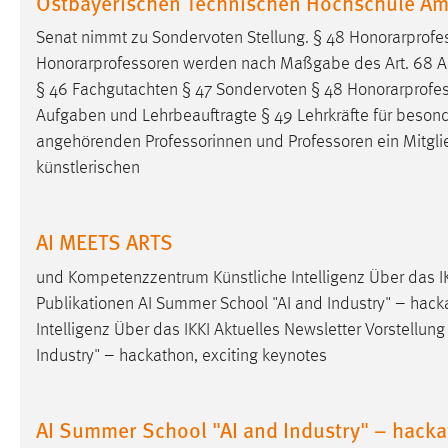
Ostbayerischen Technischen Hochschule A
Anbieter:
Google Ireland Limited
Senat nimmt zu Sondervoten Stellung. § 48 Honorarprof
Zweck:
Conversion-Tracking
Honorarprofessoren
werden nach Maßgabe des Art. 68 Abs
§ 46 Fachgutachten § 47 Sondervoten § 48 Honorarprofe
Cookie Laufzeit:
3 Monate
Aufgaben und Lehrbeauftragte § 49 Lehrkräfte für besonde
angehörenden Professorinnen und
Professoren
ein Mitgli
Facebook Pixel
künstlerischen
Name:
_fbp
Anbieter:
Facebook
AI MEETS ARTS
Zweck:
Conversion-Tracking
und Kompetenzzentrum Künstliche Intelligenz Über das IKK
Publikationen AI Summer School "AI and Industry" – hack
Cookie Laufzeit:
3 Monate
Intelligenz Über das IKKI Aktuelles Newsletter Vorstellung 
Industry" – hackathon, exciting keynotes
EXTERNE MEDIEN
Um Inhalte von Videoplattformen und Social Media
AI Summer School "AI and Industry" – hack
Plattformen anzeigen zu können, werden von diesen