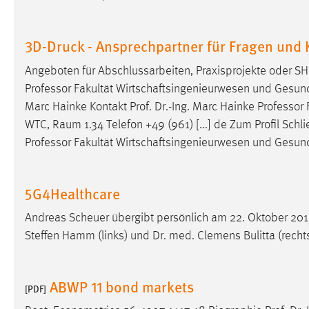
Cookie Laufzeit:
MibewSessionID, mibew-chat-frame-
style-5e9dbeb1811c0446 =
3D-Druck - Ansprechpartner für Fragen und
Sitzungslaufzeit, mibew_locale = 3
Jahre, MIBEW_UserID = 1 Jahr
Angeboten für Abschlussarbeiten, Praxisprojekte oder SH
Professor
Fakultät Wirtschaftsingenieurwesen und Gesundhe
Login
Marc Hainke Kontakt Prof. Dr.-Ing. Marc Hainke
Professor
F
WTC, Raum 1.34 Telefon +49 (961) [...] de Zum Profil Schlie
Name:
fe_user, be_user, be_lastLoginProvider
Professor
Fakultät Wirtschaftsingenieurwesen und Gesun
Zweck:
Dieser Cookie ist notwendig um sich an
der Website einloggen zu können.
5G4Healthcare
Cookie Laufzeit:
24 Stunden
Andreas Scheuer übergibt persönlich am 22. Oktober 20
Steffen Hamm (links) und Dr. med. Clemens Bulitta (rechts
STATISTIK
Statistik Cookies erfassen Informationen anonym.
ABWP 11 bond markets
[PDF]
Diese Informationen helfen uns zu verstehen, wie
unsere Besucher unsere Website nutzen.