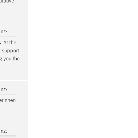
itative
nz:
 At the
y support
ng you the
nz:
terinnen
nz: