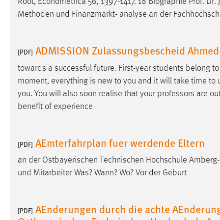
Root, Econometrica 56, 1397-1417. 18 Biographie Prof. Dr.
Methoden und Finanzmarkt- analyse an der Fachhochsch
Matomo
Name:
_pk_ref, _pk_cvar, _pk_id, _pk_ses
ADMISSION Zulassungsbescheid Ahmed-
[PDF]
Zweck:
Zugriffsstatistik
towards a successful future. First-year students belong to
Cookie Laufzeit:
Max. 13 Monate
moment, everything is new to you and it will take time to 
you. You will also soon realise that your
professors
are out
benefit of experience
MARKETING
Marketing Cookies werden von Drittanbietern
AEmterfahrplan fuer werdende Eltern
[PDF]
verwendet, um personalisierte Werbung anzuzeigen.
Sie tun dies, indem sie Besucher über Websites
an der Ostbayerischen Technischen Hochschule Amberg-
hinweg verfolgen.
und Mitarbeiter Was? Wann? Wo? Vor der Geburt
Google Ads
AEnderungen durch die achte AEnderun
[PDF]
Name:
_gcl_au