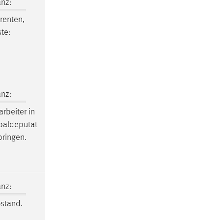
nz:
renten,
te:
.
nz:
arbeiter in
obaldeputat
bringen.
nz:
ostand.