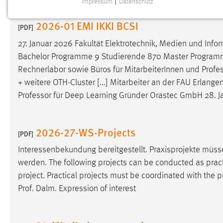
Impressum
|
Datenschutz
NOTWENDIGE COOKIES
2026-01 EMI IKKI BCSI
Notwendige Cookies ermöglichen grundlegende
[PDF]
Funktionen und sind für die einwandfreie Funktion der
27. Januar 2026 Fakultät Elektrotechnik, Medien und Info
Website erforderlich.
Bachelor Programme 9 Studierende 870 Master Programme
Rechnerlabor sowie Büros für MitarbeiterInnen und
Profe
Einverständnis
+ weitere OTH-Cluster [...] Mitarbeiter an der FAU Erlang
Name:
cookie_consent
Professor
für Deep Learning Gründer Orastec GmbH 28. Jan
Zweck:
Dieser Cookie speichert die
ausgewählten Einverständnis-Optionen
2026-27-WS-Projects
[PDF]
des Benutzers
Interessenbekundung bereitgestellt. Praxisprojekte müs
Cookie Laufzeit:
1 Jahr
werden. The following projects can be conducted as practic
project. Practical projects must be coordinated with the
p
Performance
Prof. Dalm. Expression of interest
Name:
staticfilecache
Zweck:
Für performante Seitenauslieferung wird