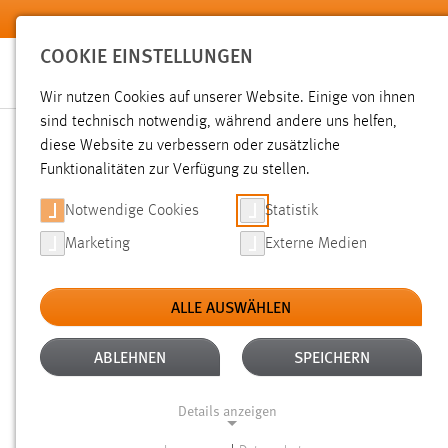
Zum Hauptinhalt springen
COOKIE EINSTELLUNGEN
Wir nutzen Cookies auf unserer Website. Einige von ihnen
sind technisch notwendig, während andere uns helfen,
diese Website zu verbessern oder zusätzliche
SUCHE
Funktionalitäten zur Verfügung zu stellen.
Notwendige Cookies
Statistik
Marketing
Externe Medien
ALLE AUSWÄHLEN
TYP: SEITEN
ALTER: 6 MONATE BIS 1 J
Aktive Filter:
ABLEHNEN
SPEICHERN
Gesucht nach "raum".
Es wurden 42 Ergebnisse gefunden.
Details anzeigen