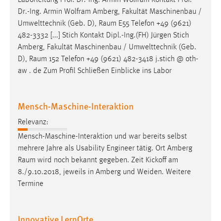
Laborleitung Prof. Dr.-Ing. Armin Wolfram Kontakt Prof.
30 Tage
Dr.-Ing. Armin Wolfram Amberg, Fakultät Maschinenbau /
Umwelttechnik (Geb. D),
Raum
E55 Telefon +49 (9621)
Chat
482-3332 [...] Stich Kontakt Dipl.-Ing.(FH) Jürgen Stich
Amberg, Fakultät Maschinenbau / Umwelttechnik (Geb.
Name:
D),
Raum
152 Telefon +49 (9621) 482-3418 j.stich @ oth-
MibewSessionID, MIBEW_UserID, mibew_locale, mibew-
aw . de Zum Profil Schließen Einblicke ins Labor
chat-frame-style-5e9dbeb1811c0446
Zweck:
Wird benötigt um die Chatfunktion nutzen zu können.
Mensch-Maschine-Interaktion
Cookie Laufzeit:
Relevanz:
MibewSessionID, mibew-chat-frame-style-
Mensch-Maschine-Interaktion und war bereits selbst
5e9dbeb1811c0446 = Sitzungslaufzeit, mibew_locale = 3
mehrere Jahre als Usability Engineer tätig. Ort Amberg
Jahre, MIBEW_UserID = 1 Jahr
Raum
wird noch bekannt gegeben. Zeit Kickoff am
8./9.10.2018, jeweils in Amberg und Weiden. Weitere
Login
Termine
Name:
fe_user, be_user, be_lastLoginProvider
Innovative LernOrte