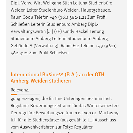
EXTERNE MEDIEN
Dipl.-Verw.-Wirt Wolfgang Stich Leitung Studienbüro
Weiden Leiter Studienbüro Weiden, Hauptgebäude,
Um Inhalte von Videoplattformen und Social Media
Raum
C008 Telefon +49 (961) 382-1121 Zum Profil
Plattformen anzeigen zu können, werden von diesen
Schließen Leiterin Studienbüro Amberg Dipl.-
externen Medien Cookies gesetzt.
Verwaltungswirtin [...] (FH) Cindy Häckel Leitung
Studienbüro Amberg Leiterin Studienbüro Amberg,
YouTube
Gebäude A (Verwaltung),
Raum
E12 Telefon +49 (9621)
482-3121 Zum Profil Schließen
Vimeo
International Business (B.A.) an der OTH
Amberg-Weiden studieren
Relevanz:
gung erzeugen, die für Ihre Unterlagen bestimmt ist.
Regulärer
Bewerbungszeitraum
für das Wintersemester:
Der reguläre
Bewerbungszeitraum
ist von 01. Mai bis 15.
Juli für alle Studiengänge (ausgewählte [...] Ausschluss
vom Auswahlverfahren zur Folge Regulärer