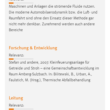
Conversion-Tracking
Maschinen und Anlagen die strömende Fluide nutzen.
Die moderne Automobilaerodynamik bzw. die Luft- und
Cookie Laufzeit:
Raumfahrt
sind ohne den Einsatz dieser Methode gar
3 Monate
nicht mehr denkbar. Zunehmend werden auch andere
Bereiche
Facebook Pixel
Name:
Forschung & Entwicklung
_fbp
Relevanz:
Anbieter:
Stefan und andere, 2007. Kleinfeuerungsanlage für
Facebook
Getreide und Stroh – eine Gemeinschaftsentwicklung im
Zweck:
Raum
Amberg-Sulzbach. In: Bilitewski, B., Urban, A.,
Conversion-Tracking
Faulstich, M. (Hrsg.), Thermische Abfallbehandlung
Cookie Laufzeit:
3 Monate
Leitung
Relevanz: