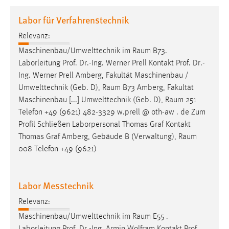
1 Jahr
Labor für Verfahrenstechnik
Relevanz:
Performance
Maschinenbau/Umwelttechnik im
Raum
B73.
Name:
Laborleitung Prof. Dr.-Ing. Werner Prell Kontakt Prof. Dr.-
staticfilecache
Ing. Werner Prell Amberg, Fakultät Maschinenbau /
Umwelttechnik (Geb. D),
Raum
B73 Amberg, Fakultät
Zweck:
Maschinenbau [...] Umwelttechnik (Geb. D),
Raum
251
Für performante Seitenauslieferung wird in diesem Cookie
gespeichert, ob man eingeloggt ist.
Telefon +49 (9621) 482-3329 w.prell @ oth-aw . de Zum
Profil Schließen Laborpersonal Thomas Graf Kontakt
Thomas Graf Amberg, Gebäude B (Verwaltung),
Raum
Sprachpräferenz
008 Telefon +49 (9621)
Name:
site-language-preference
Labor Messtechnik
Zweck:
Relevanz:
Das Cookie speichert die gewählte Sprache der Website.
Maschinenbau/Umwelttechnik im
Raum
E55 .
Cookie Laufzeit: