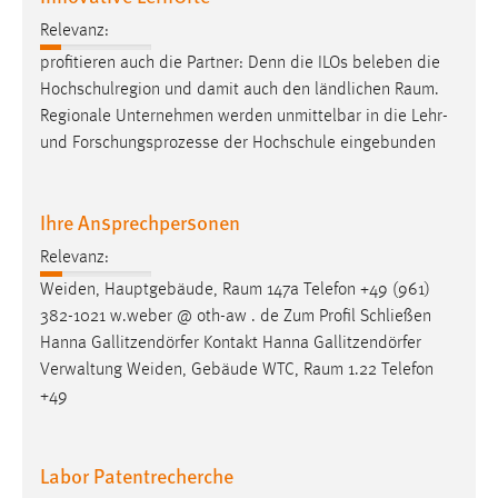
Zweck:
Relevanz:
Dieser Cookie ist notwendig um sich an der Website
profitieren auch die Partner: Denn die ILOs beleben die
einloggen zu können.
Hochschulregion und damit auch den ländlichen
Raum
.
Cookie Laufzeit:
Regionale Unternehmen werden unmittelbar in die Lehr-
24 Stunden
und Forschungsprozesse der Hochschule eingebunden
Ihre Ansprechpersonen
STATISTIK
Statistik Cookies erfassen Informationen anonym.
Relevanz:
Diese Informationen helfen uns zu verstehen, wie
Weiden, Hauptgebäude,
Raum
147a Telefon +49 (961)
unsere Besucher unsere Website nutzen.
382-1021 w.weber @ oth-aw . de Zum Profil Schließen
Hanna Gallitzendörfer Kontakt Hanna Gallitzendörfer
Matomo
Verwaltung Weiden, Gebäude WTC,
Raum
1.22 Telefon
+49
Name:
_pk_ref, _pk_cvar, _pk_id, _pk_ses
Labor Patentrecherche
Zweck:
Zugriffsstatistik