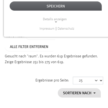
SPEICHERN
Alter
Details anzeigen
SUCHEN
Impressum
|
Datenschutz
NOTWENDIGE COOKIES
TYP: SEITEN
Aktive Filter:
Notwendige Cookies ermöglichen grundlegende
ALLE FILTER ENTFERNEN
Funktionen und sind für die einwandfreie Funktion der
Website erforderlich.
Gesucht nach "raum".
Es wurden 619 Ergebnisse gefunden.
Zeige Ergebnisse 251 bis 275 von 619.
Einverständnis
Name:
cookie_consent
Ergebnisse pro Seite:
Zweck:
SORTIEREN NACH
Dieser Cookie speichert die ausgewählten Einverständnis-
Optionen des Benutzers
Cookie Laufzeit: