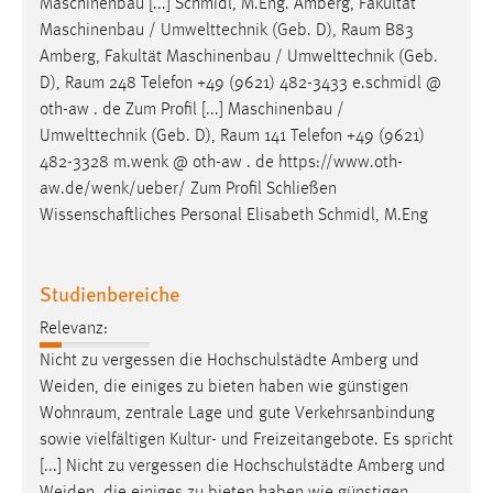
Maschinenbau [...] Schmidl, M.Eng. Amberg, Fakultät
Maschinenbau / Umwelttechnik (Geb. D),
Raum
B83
Amberg, Fakultät Maschinenbau / Umwelttechnik (Geb.
D),
Raum
248 Telefon +49 (9621) 482-3433 e.schmidl @
oth-aw . de Zum Profil [...] Maschinenbau /
Umwelttechnik (Geb. D),
Raum
141 Telefon +49 (9621)
482-3328 m.wenk @ oth-aw . de https://www.oth-
aw.de/wenk/ueber/ Zum Profil Schließen
Wissenschaftliches Personal Elisabeth Schmidl, M.Eng
Studienbereiche
Relevanz:
Nicht zu vergessen die Hochschulstädte Amberg und
Weiden, die einiges zu bieten haben wie günstigen
Wohnraum
, zentrale Lage und gute Verkehrsanbindung
sowie vielfältigen Kultur- und Freizeitangebote. Es spricht
[...] Nicht zu vergessen die Hochschulstädte Amberg und