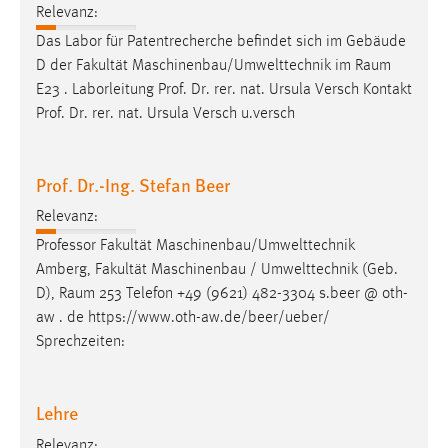
Relevanz:
Cookie Laufzeit:
Das Labor für Patentrecherche befindet sich im Gebäude
Max. 13 Monate
D der Fakultät Maschinenbau/Umwelttechnik im
Raum
E23 . Laborleitung Prof. Dr. rer. nat. Ursula Versch Kontakt
Prof. Dr. rer. nat. Ursula Versch u.versch
MARKETING
Marketing Cookies werden von Drittanbietern
Prof. Dr.-Ing. Stefan Beer
verwendet, um personalisierte Werbung anzuzeigen.
Sie tun dies, indem sie Besucher über Websites
Relevanz:
hinweg verfolgen.
Professor Fakultät Maschinenbau/Umwelttechnik
Amberg, Fakultät Maschinenbau / Umwelttechnik (Geb.
Google Ads
D),
Raum
253 Telefon +49 (9621) 482-3304 s.beer @ oth-
aw . de https://www.oth-aw.de/beer/ueber/
Name:
Sprechzeiten:
_gcl_au
Anbieter:
Lehre
Google Ireland Limited
Relevanz:
Zweck: