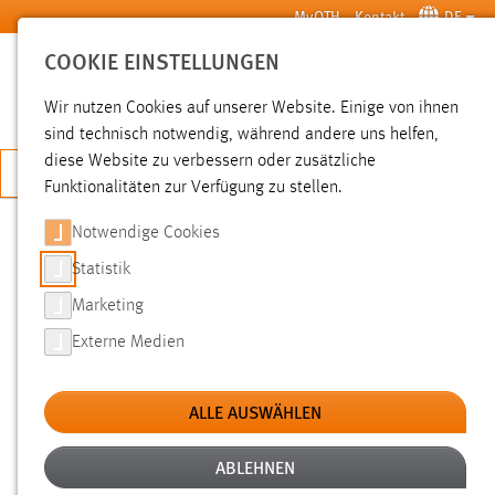
Zum Hauptinhalt springen
MyOTH
Kontakt
DE
COOKIE EINSTELLUNGEN
SUCHE
Wir nutzen Cookies auf unserer Website. Einige von ihnen
sind technisch notwendig, während andere uns helfen,
diese Website zu verbessern oder zusätzliche
JETZT BEWERBEN
Funktionalitäten zur Verfügung zu stellen.
Notwendige Cookies
SUCHE
Statistik
Marketing
FILTER
Externe Medien
Typ
ALLE AUSWÄHLEN
Erstellungsdatum
ABLEHNEN