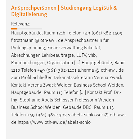
Ansprechpersonen | Studiengang Logistik &
Digitalisierung
Relevanz:
Hauptgebäude,
Raum
121b Telefon +49 (961) 382-1409
f.trottmann @ oth-aw . de Ansprechpartnerin für
Prüfungsplanung, Finanzverwaltung Fakultät,
Abrechnungen Lehrbeauftragte, LUFV, vhb,
Raumbuchungen
, Organisation [...] Hauptgebäude,
Raum
121b Telefon +49 (961) 382-1401 a.herma @ oth-aw . de
Zum Profil Schließen Dekanatssekretärin Verena Zwack
Kontakt Verena Zwack Weiden Business School Weiden,
Hauptgebäude,
Raum
113 Telefon [...] Kontakt Prof. Dr.-
Ing. Stephanie Abels-Schlosser Professorin Weiden
Business School Weiden, Gebäude DBC,
Raum
1.15
Telefon +49 (961) 382-1303 s.abels-schlosser @ oth-aw .
de https://www.oth-aw.de/abels-schlo