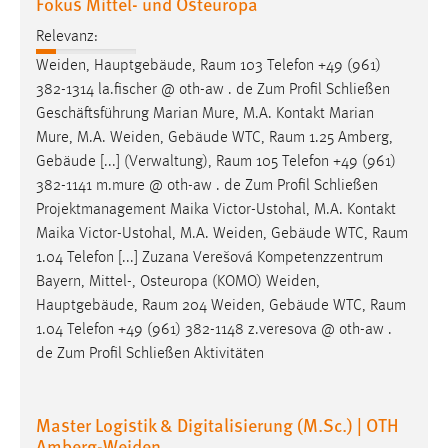
Fokus Mittel- und Osteuropa
Relevanz:
Weiden, Hauptgebäude,
Raum
103 Telefon +49 (961)
382-1314 la.fischer @ oth-aw . de Zum Profil Schließen
Geschäftsführung Marian Mure, M.A. Kontakt Marian
Mure, M.A. Weiden, Gebäude WTC,
Raum
1.25 Amberg,
Gebäude [...] (Verwaltung),
Raum
105 Telefon +49 (961)
382-1141 m.mure @ oth-aw . de Zum Profil Schließen
Projektmanagement Maika Victor-Ustohal, M.A. Kontakt
Maika Victor-Ustohal, M.A. Weiden, Gebäude WTC,
Raum
1.04 Telefon [...] Zuzana Verešová Kompetenzzentrum
Bayern, Mittel-, Osteuropa (KOMO) Weiden,
Hauptgebäude,
Raum
204 Weiden, Gebäude WTC,
Raum
1.04 Telefon +49 (961) 382-1148 z.veresova @ oth-aw .
de Zum Profil Schließen Aktivitäten
Master Logistik & Digitalisierung (M.Sc.) | OTH
Amberg-Weiden