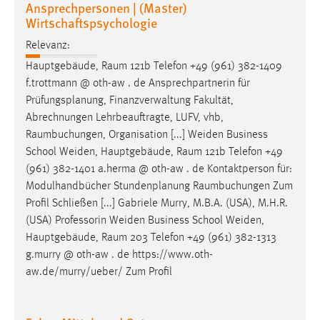
Ansprechpersonen | (Master)
Wirtschaftspsychologie
Relevanz:
Hauptgebäude,
Raum
121b Telefon +49 (961) 382-1409
f.trottmann @ oth-aw . de Ansprechpartnerin für
Prüfungsplanung, Finanzverwaltung Fakultät,
Abrechnungen Lehrbeauftragte, LUFV, vhb,
Raumbuchungen
, Organisation [...] Weiden Business
School Weiden, Hauptgebäude,
Raum
121b Telefon +49
(961) 382-1401 a.herma @ oth-aw . de Kontaktperson für:
Modulhandbücher Stundenplanung
Raumbuchungen
Zum
Profil Schließen [...] Gabriele Murry, M.B.A. (USA), M.H.R.
(USA) Professorin Weiden Business School Weiden,
Hauptgebäude,
Raum
203 Telefon +49 (961) 382-1313
g.murry @ oth-aw . de https://www.oth-
aw.de/murry/ueber/ Zum Profil