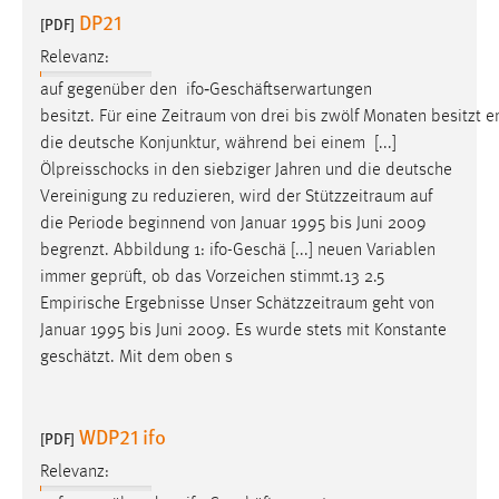
DP21
Zweck:
[PDF]
Dieser Cookie ist notwendig um sich an der Website
Relevanz:
einloggen zu können.
auf gegenüber den ifo‐Geschäftserwartungen
Cookie Laufzeit:
besitzt. Für eine Zeitraum von drei bis zwölf Monaten besitzt 
24 Stunden
die deutsche Konjunktur, während bei einem [...]
Ölpreisschocks in den siebziger Jahren und die deutsche
Vereinigung zu reduzieren, wird der
Stützzeitraum
auf
STATISTIK
die Periode beginnend von Januar 1995 bis Juni 2009
begrenzt. Abbildung 1: ifo-Geschä [...] neuen Variablen
Statistik Cookies erfassen Informationen anonym.
immer geprüft, ob das Vorzeichen stimmt.13 2.5
Diese Informationen helfen uns zu verstehen, wie
Empirische Ergebnisse Unser
Schätzzeitraum
geht von
unsere Besucher unsere Website nutzen.
Januar 1995 bis Juni 2009. Es wurde stets mit Konstante
geschätzt. Mit dem oben s
Matomo
Name:
WDP21 ifo
_pk_ref, _pk_cvar, _pk_id, _pk_ses
[PDF]
Zweck:
Relevanz:
Zugriffsstatistik