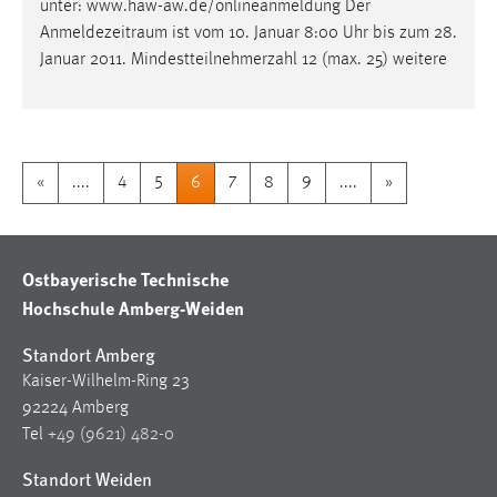
unter: www.haw-aw.de/onlineanmeldung Der
Anmeldezeitraum
ist vom 10. Januar 8:00 Uhr bis zum 28.
Januar 2011. Mindestteilnehmerzahl 12 (max. 25) weitere
«
....
4
5
6
7
8
9
....
»
Ostbayerische Technische
Hochschule Amberg-Weiden
Standort Amberg
Kaiser-Wilhelm-Ring 23
92224 Amberg
Tel
+49 (9621) 482-0
Standort Weiden