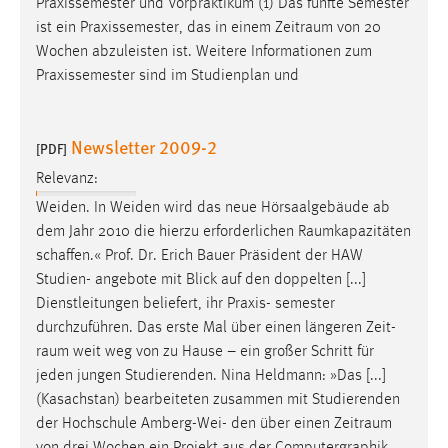
Praxissemester und Vorpraktikum (1) Das fünfte Semester
1 Jahr
ist ein Praxissemester, das in einem
Zeitraum
von 20
Wochen abzuleisten ist. Weitere Informationen zum
Performance
Praxissemester sind im Studienplan und
Name:
staticfilecache
Newsletter 2009-2
[PDF]
Zweck:
Relevanz:
Für performante Seitenauslieferung wird in diesem Cookie
Weiden. In Weiden wird das neue Hörsaalgebäude ab
gespeichert, ob man eingeloggt ist.
dem Jahr 2010 die hierzu erforderlichen
Raumkapazitäten
schaffen.« Prof. Dr. Erich Bauer Präsident der HAW
Sprachpräferenz
Studien- angebote mit Blick auf den doppelten [...]
Dienstleitungen beliefert, ihr Praxis- semester
Name:
durchzuführen. Das erste Mal über einen längeren Zeit-
site-language-preference
raum
weit weg von zu Hause – ein großer Schritt für
Zweck:
jeden jungen Studierenden. Nina Heldmann: »Das [...]
Das Cookie speichert die gewählte Sprache der Website.
(Kasachstan) bearbeiteten zusammen mit Studierenden
der Hochschule Amberg-Wei- den über einen
Zeitraum
Cookie Laufzeit: