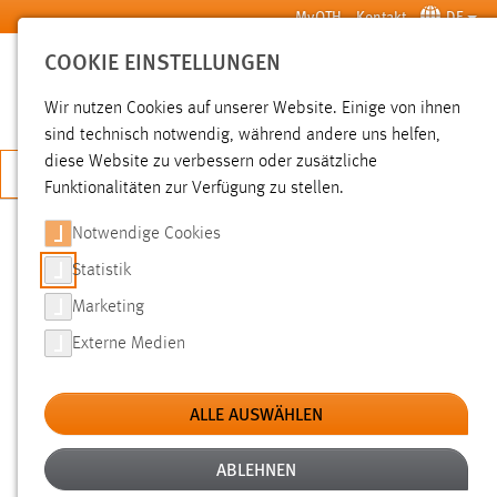
Zum Hauptinhalt springen
MyOTH
Kontakt
DE
COOKIE EINSTELLUNGEN
SUCHE
Wir nutzen Cookies auf unserer Website. Einige von ihnen
sind technisch notwendig, während andere uns helfen,
diese Website zu verbessern oder zusätzliche
JETZT BEWERBEN
Funktionalitäten zur Verfügung zu stellen.
Notwendige Cookies
SUCHE
Statistik
Marketing
FILTER
Externe Medien
Typ
ALLE AUSWÄHLEN
Erstellungsdatum
ABLEHNEN