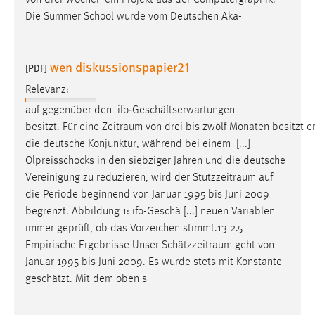
von drei Wochen ein Projekt aus der Computergraphik.
30 Tage
Die Summer School wurde vom Deutschen Aka-
Chat
wen diskussionspapier21
[PDF]
Name:
MibewSessionID, MIBEW_UserID, mibew_locale, mibew-
Relevanz:
chat-frame-style-5e9dbeb1811c0446
auf gegenüber den ifo‐Geschäftserwartungen
besitzt. Für eine Zeitraum von drei bis zwölf Monaten besitzt 
Zweck:
die deutsche Konjunktur, während bei einem [...]
Wird benötigt um die Chatfunktion nutzen zu können.
Ölpreisschocks in den siebziger Jahren und die deutsche
Cookie Laufzeit:
Vereinigung zu reduzieren, wird der
Stützzeitraum
auf
MibewSessionID, mibew-chat-frame-style-
die Periode beginnend von Januar 1995 bis Juni 2009
5e9dbeb1811c0446 = Sitzungslaufzeit, mibew_locale = 3
begrenzt. Abbildung 1: ifo-Geschä [...] neuen Variablen
Jahre, MIBEW_UserID = 1 Jahr
immer geprüft, ob das Vorzeichen stimmt.13 2.5
Empirische Ergebnisse Unser
Schätzzeitraum
geht von
Login
Januar 1995 bis Juni 2009. Es wurde stets mit Konstante
geschätzt. Mit dem oben s
Name:
fe_user, be_user, be_lastLoginProvider