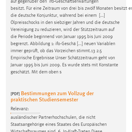
auf gegenüber den ifo‐Geschäftserwartungen
besitzt. Für eine Zeitraum von drei bis zwölf Monaten besitzt 
Cookie Laufzeit:
die deutsche Konjunktur, während bei einem [...]
Max. 13 Monate
Ölpreisschocks in den siebziger Jahren und die deutsche
Vereinigung zu reduzieren, wird der
Stützzeitraum
auf
die Periode beginnend von Januar 1995 bis Juni 2009
MARKETING
begrenzt. Abbildung 1: ifo-Geschä [...] neuen Variablen
Marketing Cookies werden von Drittanbietern
immer geprüft, ob das Vorzeichen stimmt.13 2.5
verwendet, um personalisierte Werbung anzuzeigen.
Empirische Ergebnisse Unser
Schätzzeitraum
geht von
Sie tun dies, indem sie Besucher über Websites
Januar 1995 bis Juni 2009. Es wurde stets mit Konstante
hinweg verfolgen.
geschätzt. Mit dem oben s
Google Ads
Bestimmungen zum Vollzug der
[PDF]
Name:
praktischen Studiensemester
_gcl_au
Relevanz:
Anbieter:
ausländischer Partnerhochschulen, die nicht
Google Ireland Limited
Staatsangehörige eines Staates des Europäischen
Zweck:
Wirtschaftsraumes
sind. 6. In-Kraft-Treten Diese