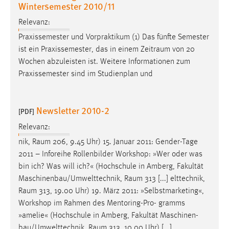
Wintersemester 2010/11
Relevanz:
Praxissemester und Vorpraktikum (1) Das fünfte Semester
ist ein Praxissemester, das in einem
Zeitraum
von 20
Wochen abzuleisten ist. Weitere Informationen zum
Praxissemester sind im Studienplan und
Newsletter 2010-2
[PDF]
Relevanz:
nik,
Raum
206, 9.45 Uhr) 15. Januar 2011: Gender-Tage
2011 – Inforeihe Rollenbilder Workshop: »Wer oder was
bin ich? Was will ich?« (Hochschule in Amberg, Fakultät
Maschinenbau/Umwelttechnik,
Raum
313 [...] elttechnik,
Raum
313, 19.00 Uhr) 19. März 2011: »Selbstmarketing«,
Workshop im Rahmen des Mentoring-Pro- gramms
»amelie« (Hochschule in Amberg, Fakultät Maschinen-
bau/Umwelttechnik,
Raum
313, 10.00 Uhr) [...]