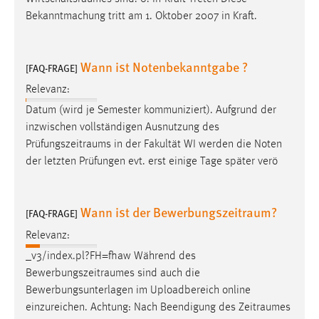
Conversion-Tracking
Bekanntmachung tritt am 1. Oktober 2007 in Kraft.
Cookie Laufzeit:
3 Monate
Wann ist Notenbekanntgabe ?
[FAQ-FRAGE]
Relevanz:
Facebook Pixel
Datum (wird je Semester kommuniziert). Aufgrund der
Name:
inzwischen vollständigen Ausnutzung des
_fbp
Prüfungszeitraums
in der Fakultät WI werden die Noten
der letzten Prüfungen evt. erst einige Tage später verö
Anbieter:
Facebook
Wann ist der Bewerbungszeitraum?
Zweck:
[FAQ-FRAGE]
Conversion-Tracking
Relevanz:
Cookie Laufzeit:
_v3/index.pl?FH=fhaw Während des
3 Monate
Bewerbungszeitraumes
sind auch die
Bewerbungsunterlagen im Uploadbereich online
einzureichen. Achtung: Nach Beendigung des
Zeitraumes