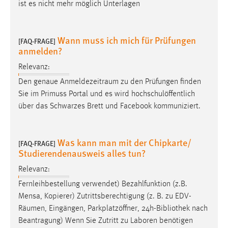
EXTERNE MEDIEN
ist es nicht mehr möglich Unterlagen
Um Inhalte von Videoplattformen und Social Media
Plattformen anzeigen zu können, werden von diesen
Wann muss ich mich für Prüfungen
[FAQ-FRAGE]
externen Medien Cookies gesetzt.
anmelden?
Relevanz:
YouTube
Den genaue
Anmeldezeitraum
zu den Prüfungen finden
Sie im Primuss Portal und es wird hochschulöffentlich
Vimeo
über das Schwarzes Brett und Facebook kommuniziert.
Was kann man mit der Chipkarte/
[FAQ-FRAGE]
Studierendenausweis alles tun?
Relevanz:
Fernleihbestellung verwendet) Bezahlfunktion (z.B.
Mensa, Kopierer) Zutrittsberechtigung (z. B. zu EDV-
Räumen
, Eingängen, Parkplatzöffner, 24h-Bibliothek nach
Beantragung) Wenn Sie Zutritt zu Laboren benötigen