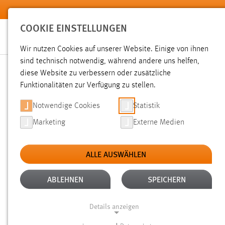
Zum Hauptinhalt springen
COOKIE EINSTELLUNGEN
Wir nutzen Cookies auf unserer Website. Einige von ihnen
sind technisch notwendig, während andere uns helfen,
diese Website zu verbessern oder zusätzliche
SUCHE
Funktionalitäten zur Verfügung zu stellen.
Notwendige Cookies
Statistik
Marketing
Externe Medien
ALLE AUSWÄHLEN
TYP: DATEIEN
ALTER: ÜBER EIN JAHR
Aktive Filter:
ABLEHNEN
SPEICHERN
Gesucht nach "druck".
Es wurden 752 Ergebnisse gefunden
Details anzeigen