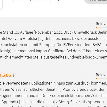
Releva
.de Stand 10. Auflage/November 2024
Druck
Umweltdruck
Berli
el © sveta – fotolia [...] Unterzeichners, bzw. der ausstel- l
ckbuchstaben
oder mit Stempel). Die EVEen sind dem BAFA un
ässig). International Import Certificate Bei dem IC handelt es 
aatlich ermächtigten Stelle ausgestelltes Endverbleibsdokume
2.2023
Releva
 die verwendeten Publikationen hinaus zum
Ausdruck
kommen. 
dem Wissenschaftlichen Beirat [...] Promovierende bzw. den
ion angenommenen und im
Druck
oder in elektronischen Zeitschri
 Appendix [...] n sind die nach § 7 Abs. 3 Satz 4 als Appendix