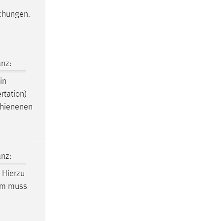
ichungen.
nz:
in
rtation)
schienenen
nz:
Hierzu
tum muss