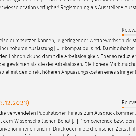
r Messelocation verfügbar! Registrierung als Aussteller • Auss
Releva
eise durchsetzen können, je geringer der
Wettbewerbsdruck
is
einer höheren Auslastung [...] r kompatibel sind. Damit erhöhen
 den
Lohndruck
und damit die Arbeitslosigkeit. Ebenso reduzie
er gewichten als die der Arbeitslosen. Die höhere Marktmacht
iel mit den direkt höheren Anpassungskosten eines stringen
.12.2023)
Releva
 die verwendeten Publikationen hinaus zum
Ausdruck
kommen. 
dem Wissenschaftlichen Beirat [...] Promovierende bzw. den
ion angenommenen und im
Druck
oder in elektronischen Zeitschri