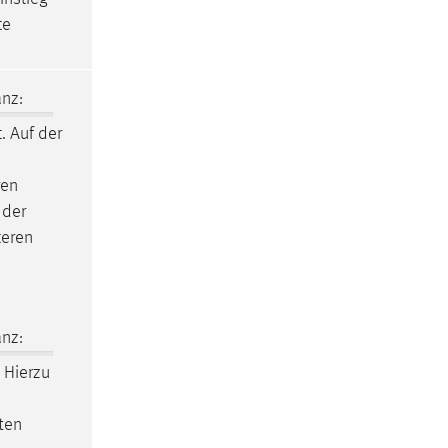
te
nz:
t. Auf der
ren
 der
teren
nz:
Hierzu
ften