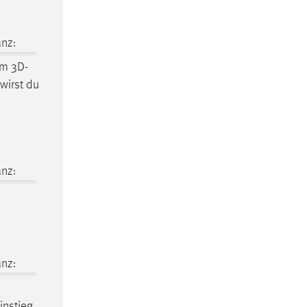
nz:
dem
3D-
 wirst du
nz:
nz:
instieg