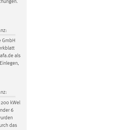
ichungen.
nz:
te GmbH
rkblatt
afa.de als
Einlegen,
nz:
i 200 kWel
nder 6
wurden
urch das