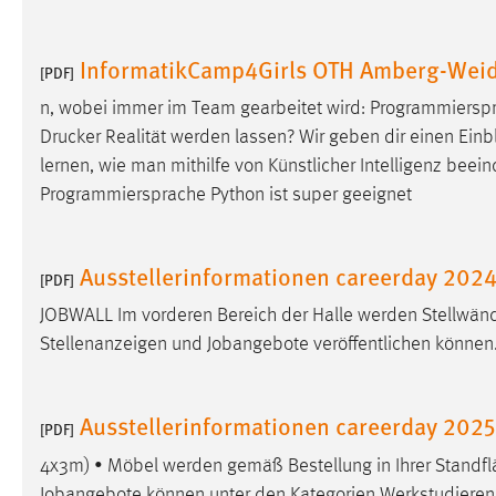
Matomo
InformatikCamp4Girls OTH Amberg-Wei
[PDF]
Name:
_pk_ref, _pk_cvar, _pk_id, _pk_ses
n, wobei immer im Team gearbeitet wird: Programmiersp
Zweck:
Zugriffsstatistik
Drucker
Realität werden lassen? Wir geben dir einen Einbli
lernen, wie man mithilfe von Künstlicher Intelligenz
beein
Cookie Laufzeit:
Max. 13 Monate
Programmiersprache Python ist super geeignet
MARKETING
Ausstellerinformationen careerday 202
[PDF]
Marketing Cookies werden von Drittanbietern
JOBWALL Im vorderen Bereich der Halle werden Stellwänd
verwendet, um personalisierte Werbung anzuzeigen.
Stellenanzeigen und Jobangebote veröffentlichen können.
Sie tun dies, indem sie Besucher über Websites
hinweg verfolgen.
Ausstellerinformationen careerday 202
[PDF]
Google Ads
4x3m) • Möbel werden gemäß Bestellung in Ihrer Standflä
Name:
_gcl_au
Jobangebote können unter den Kategorien Werkstudierenden