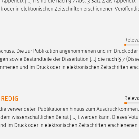
 Appendix [...] n sind die nach § 7 Abs. 3 Satz 4 als Appendix
ck
oder in elektronischen Zeitschriften erschienenen Veröffentl
Releva
sschuss. Die zur Publikation angenommenen und im
Druck
oder 
en sowie Bestandteile der Dissertation [...] die nach § 7 (Disse
enommenen und im
Druck
oder in elektronischen Zeitschriften er
n REDIG
Releva
 die verwendeten Publikationen hinaus zum
Ausdruck
kommen. 
m wissenschaftlichen Beirat [...] t werden kann. Dieses Vo
 und im
Druck
oder in elektronischen Zeitschriften erschienenen