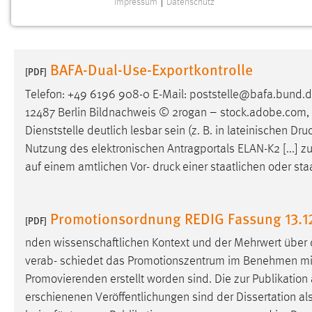
Impressum
|
Datenschutz
NOTWENDIGE COOKIES
Notwendige Cookies ermöglichen grundlegende
Funktionen und sind für die einwandfreie Funktion der
BAFA-Dual-Use-Exportkontrolle
Website erforderlich.
[PDF]
Telefon: +49 6196 908-0 E-Mail: poststelle@bafa.bund
Einverständnis
12487 Berlin Bildnachweis © 2rogan – stock.adobe.com, Tit
Dienststelle deutlich lesbar sein (z. B. in lateinischen
Dru
Name:
cookie_consent
Nutzung des elektronischen Antragportals ELAN-K2 [...] zul
Zweck:
Dieser Cookie speichert die
auf einem amtlichen Vor-
druck
einer staatlichen oder st
ausgewählten Einverständnis-Optionen
des Benutzers
Cookie Laufzeit:
Promotionsordnung REDIG Fassung 13.1
1 Jahr
[PDF]
nden wissenschaftlichen Kontext und der Mehrwert über
Performance
verab- schiedet das Promotionszentrum im Benehmen mit 
Promovierenden erstellt worden sind. Die zur Publikat
Name:
staticfilecache
erschienenen Veröffentlichungen sind der Dissertation als
Zweck:
Für performante Seitenauslieferung wird