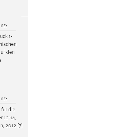
nz:
ruck
1-
mischen
auf den
s
nz:
für die
r 12-14,
n, 2012 [7]