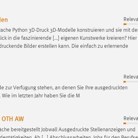
den
Releva
rache Python
3D-Druck
3D-Modelle konstruieren und sie mit 
ck in die faszinierende [...] eigenen Kunstwerke kreieren? Hier
druckende
Bilder erstellen kann. Die einfach zu erlernende
4
Releva
e zur Verfügung stehen, an denen Sie Ihre
ausgedruckten
 Wie im letzten Jahr haben Sie die M
5 OTH AW
Releva
che bereitgestellt Jobwall
Ausgedruckte
Stellenanzeigen und
tätigkeiten, Ab [...] Abschlussarbeiten, Jobs für den Berufse