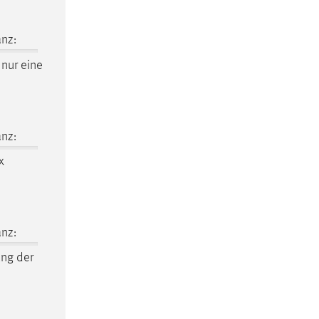
nz:
 nur eine
nz:
x
nz:
ng der