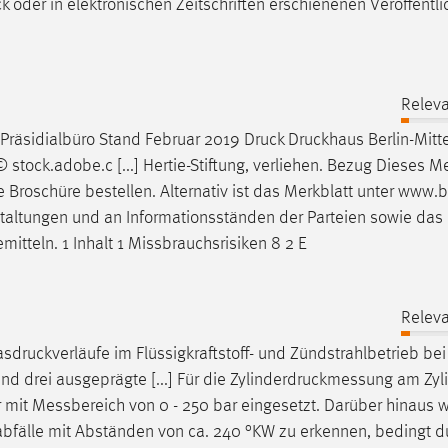
ck
oder in elektronischen Zeitschriften erschienenen Veröffentl
Releva
, Präsidialbüro Stand Februar 2019
Druck
Druckhaus
Berlin-Mit
stock.adobe.c [...] Hertie-Stiftung, verliehen. Bezug Dieses Me
e
Broschüre bestellen. Alternativ ist das Merkblatt unter www.b
staltungen und an Informationsständen der Parteien sowie das 
tteln. 1 Inhalt 1 Missbrauchsrisiken 8 2 E
Releva
asdruckverläufe
im Flüssigkraftstoff- und Zündstrahlbetrieb be
sind drei ausgeprägte [...] Für die
Zylinderdruckmessung
am Zyli
r
mit Messbereich von 0 - 250 bar eingesetzt. Darüber hinaus 
bfälle
mit Abständen von ca. 240 °KW zu erkennen, bedingt d