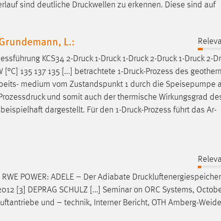
rlauf
sind deutliche
Druckwellen
zu erkennen. Diese sind auf
, Grundemann, L.:
Releva
zessführung KCS34
2-Druck
1-Druck
1-Druck
2-Druck
1-Druck
2-D
 [°C] 135 137 135 [...] betrachtete
1-Druck-Prozess
des geother
s Arbeits- medium vom Zustandspunkt 1 durch die Speisepumpe 
Prozessdruck
und somit auch der thermische Wirkungsgrad de
eispielhaft dargestellt. Für den
1-Druck-Prozess
führt das Ar-
Releva
[2] RWE POWER: ADELE – Der Adiabate
Druckluftenergiespeicher
2012 [3] DEPRAG SCHULZ [...] Seminar on ORC Systems, Octobe
uftantriebe
und – technik, Interner Bericht, OTH Amberg-Weide