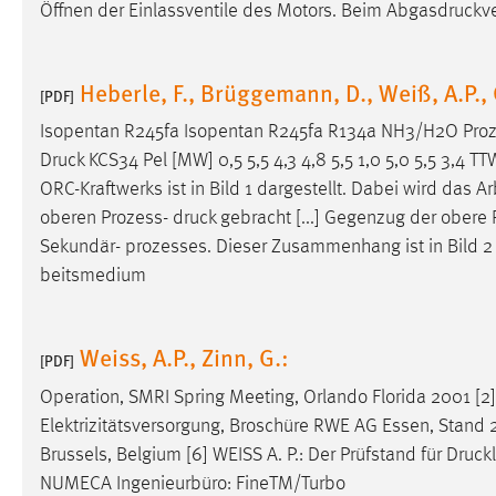
Öffnen der Einlassventile des Motors. Beim
Abgasdruckve
Cookie Laufzeit:
MibewSessionID, mibew-chat-frame-
style-5e9dbeb1811c0446 =
Sitzungslaufzeit, mibew_locale = 3
Heberle, F., Brüggemann, D., Weiß, A.P.
[PDF]
Jahre, MIBEW_UserID = 1 Jahr
Isopentan R245fa Isopentan R245fa R134a NH3/H2O Pro
Login
Druck
KCS34 Pel [MW] 0,5 5,5 4,3 4,8 5,5 1,0 5,0 5,5 3,4 TTW
ORC-Kraftwerks ist in Bild 1 dargestellt. Dabei wird da
Name:
fe_user, be_user, be_lastLoginProvider
oberen Prozess-
druck
gebracht [...] Gegenzug der obere
Zweck:
Sekundär- prozesses. Dieser Zusammenhang ist in Bild 2 b
Dieser Cookie ist notwendig um sich an
der Website einloggen zu können.
beitsmedium
Cookie Laufzeit:
24 Stunden
Weiss, A.P., Zinn, G.:
[PDF]
Operation, SMRI Spring Meeting, Orlando Florida 2001 
STATISTIK
Elektrizitätsversorgung, Broschüre RWE AG Essen, Stand 
Statistik Cookies erfassen Informationen anonym.
Brussels, Belgium [6] WEISS A. P.: Der Prüfstand für
Druckl
Diese Informationen helfen uns zu verstehen, wie
NUMECA Ingenieurbüro: FineTM/Turbo
unsere Besucher unsere Website nutzen.