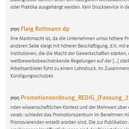
Anbieter:
Google Ireland Limited
oder Praktika ausgehängt werden. Kein
Druckservice
in de
Zweck:
Conversion-Tracking
Flaig Rottmann dp
Cookie Laufzeit:
3 Monate
[PDF]
ihre Marktmacht ist, da die Unternehmen umso höhere Pr
Facebook Pixel
anderen Seite steigt mit höherer Beschäftigung, d.h. mit 
Institutionen, die die Macht der Gewerkschaften stärken,
Name:
_fbp
wettbewerbsbeschränkende Regelungen auf der [...] stärk
Anbieter:
Facebook
Arbeitsanbieter führt zu einem
Lohndruck
. Im Zusammensp
Kündigungsschutzes
Zweck:
Conversion-Tracking
Cookie Laufzeit:
3 Monate
Promotionsordnung_REDIG_(Fassung_23
[PDF]
nden wissenschaftlichen Kontext und der Mehrwert über
EXTERNE MEDIEN
verab- schiedet das Promotionszentrum im Benehmen mit 
Um Inhalte von Videoplattformen und Social Media
Promovierenden erstellt worden sind. Die zur Publikat
Plattformen anzeigen zu können, werden von diesen