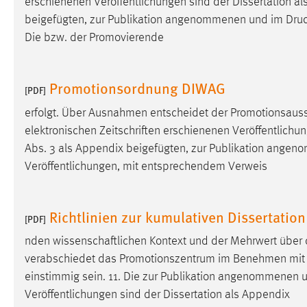
erschienenen Veröffentlichungen sind der Dissertation als
externen Medien Cookies gesetzt.
beigefügten, zur Publikation angenommenen und im
Dru
Die bzw. der Promovierende
YouTube
Promotionsordnung DIWAG
Vimeo
[PDF]
erfolgt. Über Ausnahmen entscheidet der Promotionsau
elektronischen Zeitschriften erschienenen Veröffentlichung
Abs. 3 als Appendix beigefügten, zur Publikation ang
Veröffentlichungen, mit entsprechendem Verweis
Richtlinien zur kumulativen Dissertatio
[PDF]
nden wissenschaftlichen Kontext und der Mehrwert über
verabschiedet das Promotionszentrum im Benehmen mit de
einstimmig sein. 11. Die zur Publikation angenommenen
Veröffentlichungen sind der Dissertation als Appendix