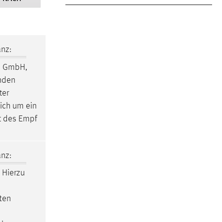
nz:
n GmbH,
enden
ter
sich um ein
nt des Empf
nz:
Hierzu
ften