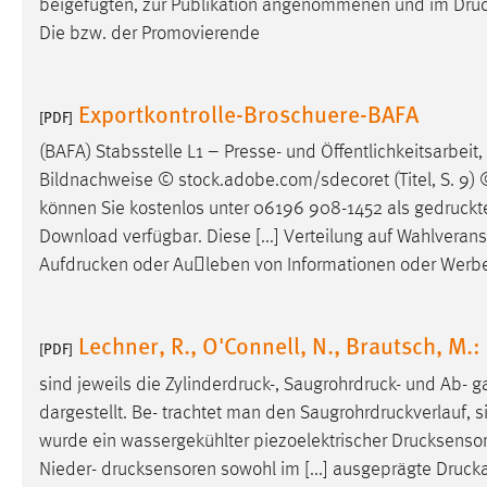
beigefügten, zur Publikation angenommenen und im
Dru
in diesem Cookie gespeichert, ob man
Die bzw. der Promovierende
eingeloggt ist.
Sprachpräferenz
Exportkontrolle-Broschuere-BAFA
[PDF]
Name:
site-language-preference
(BAFA) Stabsstelle L1 – Presse- und Öffentlichkeitsarbeit
Bildnachweise © stock.adobe.com/sdecoret (Titel, S. 9) © 
Zweck:
Das Cookie speichert die gewählte
können Sie kostenlos unter 06196 908-1452 als
gedruckt
Sprache der Website.
Download verfügbar. Diese [...] Verteilung auf Wahlveran
Cookie Laufzeit:
30 Tage
Aufdrucken
oder Auleben von Informationen oder Werbemi
Chat
Lechner, R., O'Connell, N., Brautsch, M.:
[PDF]
Name:
MibewSessionID, MIBEW_UserID,
sind jeweils die
Zylinderdruck
-,
Saugrohrdruck
- und Ab-
g
mibew_locale, mibew-chat-frame-style-
5e9dbeb1811c0446
dargestellt. Be- trachtet man den
Saugrohrdruckverlauf
, 
wurde ein wassergekühlter piezoelektrischer
Drucksenso
Zweck:
Wird benötigt um die Chatfunktion
Nieder-
drucksensoren
sowohl im [...] ausgeprägte
Drucka
nutzen zu können.