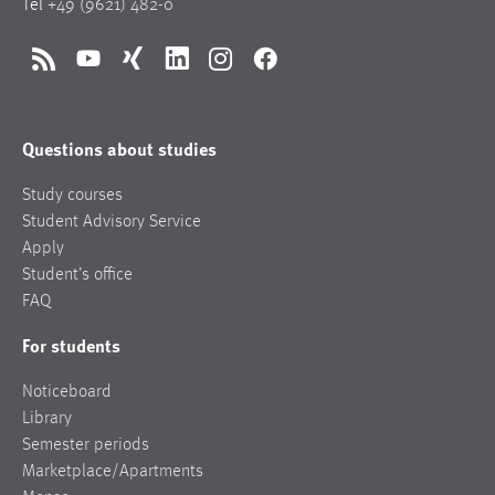
Tel
+49 (9621) 482-0
RSS
YouTube
Xing
LinkedIn
Instagram
Facebook
Questions about studies
Study courses
Student Advisory Service
Apply
Student’s office
FAQ
For students
Noticeboard
Library
Semester periods
Marketplace/Apartments