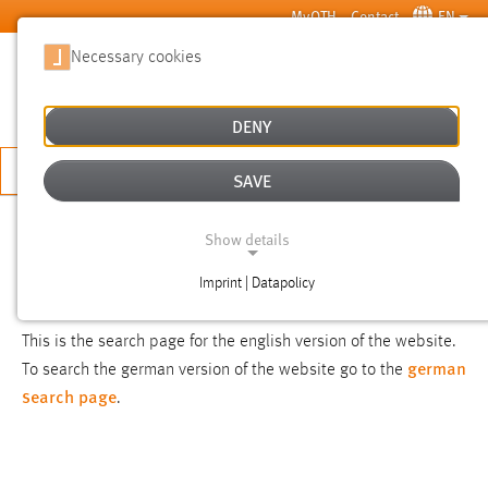
Skip to main content
MyOTH
Contact
EN
Necessary cookies
SUCHE
DENY
APPLY NOW
SAVE
SEARCH
Show details
Imprint | Datapolicy
NOTICE
NECESSARY COOKIES
This is the search page for the english version of the website.
german
To search the german version of the website go to the
search page
.