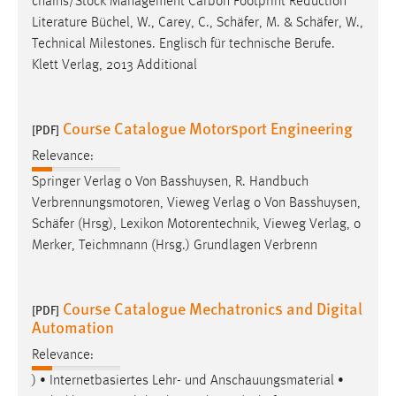
chains/Stock Management Carbon Footprint Reduction
Literature Büchel, W., Carey, C.,
Schäfer
, M. &
Schäfer
, W.,
Technical Milestones. Englisch für technische Berufe.
Klett Verlag, 2013 Additional
Course Catalogue Motorsport Engineering
[PDF]
Relevance:
Springer Verlag o Von Basshuysen, R. Handbuch
Verbrennungsmotoren, Vieweg Verlag o Von Basshuysen,
Schäfer
(Hrsg), Lexikon Motorentechnik, Vieweg Verlag, o
Merker, Teichmnann (Hrsg.) Grundlagen Verbrenn
Course Catalogue Mechatronics and Digital
[PDF]
Automation
Relevance:
) • Internetbasiertes Lehr- und Anschauungsmaterial •