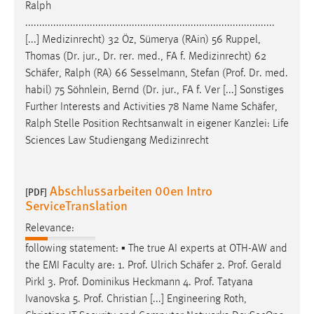
Ralph
.........................................................................................
[...] Medizinrecht) 32 Öz, Sümerya (RAin) 56 Ruppel,
Thomas (Dr. jur., Dr. rer. med., FA f. Medizinrecht) 62
Schäfer
, Ralph (RA) 66 Sesselmann, Stefan (Prof. Dr. med.
habil) 75 Söhnlein, Bernd (Dr. jur., FA f. Ver [...] Sonstiges
Further Interests and Activities 78 Name Name
Schäfer
,
Ralph Stelle Position Rechtsanwalt in eigener Kanzlei: Life
Sciences Law Studiengang Medizinrecht
Abschlussarbeiten 00en Intro
[PDF]
ServiceTranslation
Relevance:
following statement: ▪ The true AI experts at OTH-AW and
the EMI Faculty are: 1. Prof. Ulrich
Schäfer
2. Prof. Gerald
Pirkl 3. Prof. Dominikus Heckmann 4. Prof. Tatyana
Ivanovska 5. Prof. Christian [...] Engineering Roth,