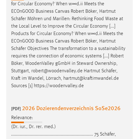
for Circular Economy? When w∞d.ii Meets the
ECOnGOOD Business Canvas Robert Böker, Hartmut
Schäfer
Möhren und Marillen: Rethinking Food Waste at
the Local Level to Improve the Circular Economy [...]
Products for Circular Economy? When w∞d.ii Meets the
ECOnGOOD Business Canvas Robert Böker, Hartmut
Schäfer
Objectives The transformation to a sustainability
requires the connection of economic systems [...] Robert
Böker, WoodenValley gGmbH in Steward Ownership,
Stuttgart, robert@woodenvalley.de Hartmut
Schäfer
,
Kraft im Wandel, Lörrach, hartmut@kraftimwandel.de
Sources [1] https://woodenvalley.de
2026 Dozierendenverzeichnis SoSe2026
[PDF]
Relevance:
(Dr. iur., Dr. rer. med.)
.................................................................. 75
Schäfer
,