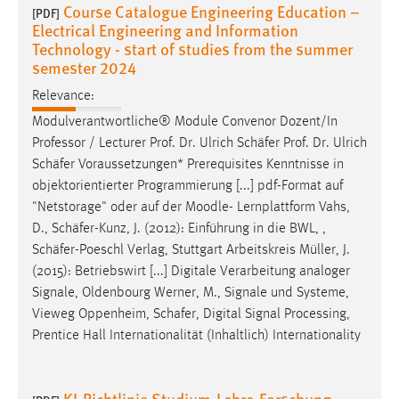
Course Catalogue Engineering Education –
[PDF]
Electrical Engineering and Information
Technology - start of studies from the summer
semester 2024
Relevance:
Modulverantwortliche® Module Convenor Dozent/In
Professor / Lecturer Prof. Dr. Ulrich
Schäfer
Prof. Dr. Ulrich
Schäfer
Voraussetzungen* Prerequisites Kenntnisse in
objektorientierter Programmierung [...] pdf-Format auf
"Netstorage" oder auf der Moodle- Lernplattform Vahs,
D.,
Schäfer
-Kunz, J. (2012): Einführung in die BWL, ,
Schäfer
-Poeschl Verlag, Stuttgart Arbeitskreis Müller, J.
(2015): Betriebswirt [...] Digitale Verarbeitung analoger
Signale, Oldenbourg Werner, M., Signale und Systeme,
Vieweg Oppenheim,
Schafer
, Digital Signal Processing,
Prentice Hall Internationalität (Inhaltlich) Internationality
KI-Richtlinie Studium-Lehre-Forschung