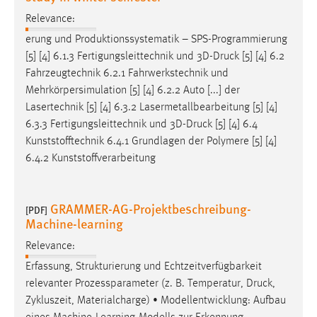
Relevance:
erung und Produktionssystematik – SPS-Programmierung
[5] [4] 6.1.3 Fertigungsleittechnik und 3D-
Druck
[5] [4] 6.2
Fahrzeugtechnik 6.2.1 Fahrwerkstechnik und
Mehrkörpersimulation [5] [4] 6.2.2 Auto [...] der
Lasertechnik [5] [4] 6.3.2 Lasermetallbearbeitung [5] [4]
6.3.3 Fertigungsleittechnik und 3D-
Druck
[5] [4] 6.4
Kunststofftechnik 6.4.1 Grundlagen der Polymere [5] [4]
6.4.2 Kunststoffverarbeitung
GRAMMER-AG-Projektbeschreibung-
[PDF]
Machine-learning
Relevance:
Erfassung, Strukturierung und Echtzeitverfügbarkeit
relevanter Prozessparameter (z. B. Temperatur,
Druck
,
Zykluszeit, Materialcharge) • Modellentwicklung: Aufbau