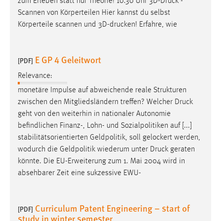
zum Erleben statt nur Theorie! 10.30 Uhr 3D-
Druck
-
Scannen von Körperteilen Hier kannst du selbst
Körperteile scannen und 3D-drucken! Erfahre, wie
E GP 4 Geleitwort
[PDF]
Relevance:
monetäre Impulse auf abweichende reale Strukturen
zwischen den Mitgliedsländern treffen? Welcher
Druck
geht von den weiterhin in nationaler Autonomie
befindlichen Finanz-, Lohn- und Sozialpolitiken auf [...]
stabilitätsorientierten Geldpolitik, soll gelockert werden,
wodurch die Geldpolitik wiederum unter
Druck
geraten
könnte. Die EU-Erweiterung zum 1. Mai 2004 wird in
absehbarer Zeit eine sukzessive EWU-
Curriculum Patent Engineering – start of
[PDF]
study in winter semester