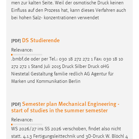
men zur kalten Seite. Weil der osmotische
Druck
keinen
Einfluss auf den Prozess hat, kann dieses Verfahren auch
bei hohen Salz- konzentrationen verwendet
DS Studierende
[PDF]
Relevance:
.bmbf.de oder per Tel.: 030 18 272 272 1 Fax: 030 18 10
272 272 1 Stand Juli 2015
Druck
Silber
Druck
oHG
Niestetal Gestaltung familie redlich AG Agentur für
Marken und Kommunikation Berlin
Semester plan Mechanical Engineering -
[PDF]
start of studies in the summer semester
Relevance:
WS 2026/27 ins SS 2026 verschoben, findet also nicht
statt. 4.1.3 Fertigungsleittechnik und 3D-
Druck
W. Blöchl 4