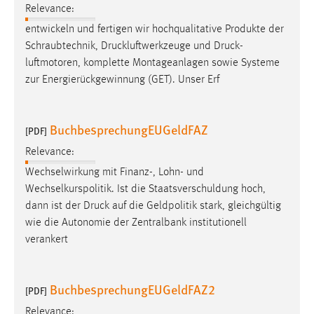
Relevance:
entwickeln und fertigen wir hochqualitative Produkte der
Schraubtechnik, Druckluftwerkzeuge und
Druck
-
luftmotoren, komplette Montageanlagen sowie Systeme
zur Energierückgewinnung (GET). Unser Erf
BuchbesprechungEUGeldFAZ
[PDF]
Relevance:
Wechselwirkung mit Finanz-, Lohn- und
Wechselkurspolitik. Ist die Staatsverschuldung hoch,
dann ist der
Druck
auf die Geldpolitik stark, gleichgültig
wie die Autonomie der Zentralbank institutionell
verankert
BuchbesprechungEUGeldFAZ2
[PDF]
Relevance: