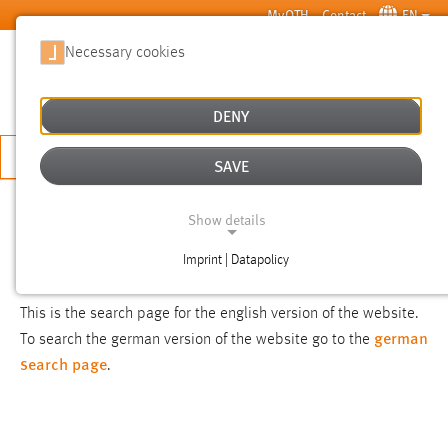
Skip to main content
MyOTH
Contact
EN
Necessary cookies
SUCHE
DENY
APPLY NOW
SAVE
SEARCH
Show details
Imprint | Datapolicy
NOTICE
NECESSARY COOKIES
This is the search page for the english version of the website.
german
To search the german version of the website go to the
search page
.