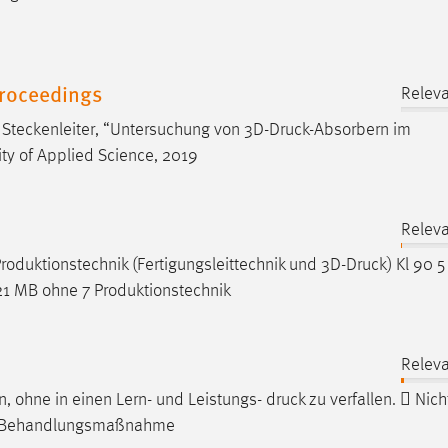
Proceedings
Relev
. Steckenleiter, “Untersuchung von 3D-
Druck
-Absorbern im
ty of Applied Science, 2019
Relev
oduktionstechnik (Fertigungsleittechnik und 3D-
Druck
) Kl 90 5
21 MB ohne 7 Produktionstechnik
Relev
en, ohne in einen Lern- und Leistungs-
druck
zu verfallen.  Nich
ine Behandlungsmaßnahme