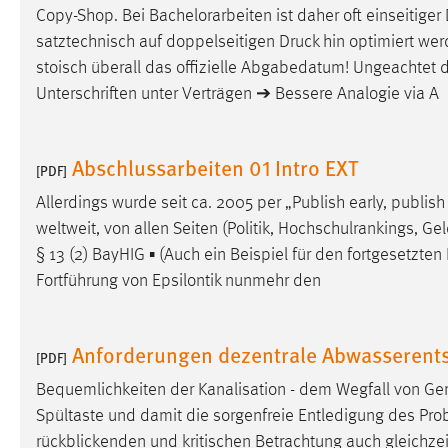
Copy-Shop. Bei Bachelorarbeiten ist daher oft einseitiger
satztechnisch auf doppelseitigen
Druck
hin optimiert wer
stoisch überall das offizielle Abgabedatum! Ungeachtet 
Unterschriften unter Verträgen ➔ Bessere Analogie via A
Abschlussarbeiten 01 Intro EXT
[PDF]
Allerdings wurde seit ca. 2005 per „Publish early, publish
weltweit, von allen Seiten (Politik, Hochschulrankings, G
§ 13 (2) BayHIG ▪ (Auch ein Beispiel für den fortgesetzten
Fortführung von Epsilontik nunmehr den
Anforderungen dezentrale Abwasserent
[PDF]
Bequemlichkeiten der Kanalisation - dem Wegfall von Ge
Spültaste und damit die sorgenfreie Entledigung des Prob
rückblickenden und kritischen Betrachtung auch gleichzei