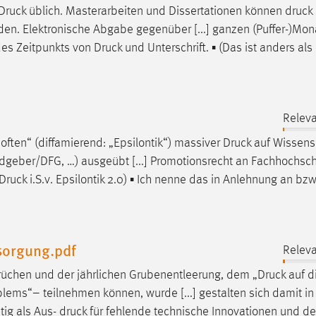
Druck
üblich. Masterarbeiten und Dissertationen können
druck
den. Elektronische Abgabe gegenüber [...] ganzen (Puffer-)Mon
des Zeitpunkts von
Druck
und Unterschrift. ▪ (Das ist anders als
Relev
 often“ (diffamierend: „Epsilontik“) massiver
Druck
auf Wissensc
eldgeber/DFG, …) ausgeübt [...] Promotionsrecht an Fachhochsch
Druck
i.S.v. Epsilontik 2.0) ▪ Ich nenne das in Anlehnung an bzw
sorgung.pdf
Relev
rüchen und der jährlichen Grubenentleerung, dem „
Druck
auf d
lems“– teilnehmen können, wurde [...] gestalten sich damit in
tig als Aus-
druck
für fehlende technische Innovationen und d