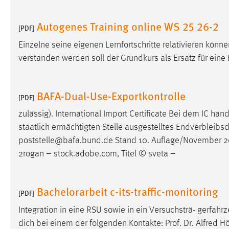
Autogenes Training online WS 25 26-2
[PDF]
Einzelne seine eigenen Lernfortschritte relativieren könn
verstanden werden soll der Grundkurs als Ersatz für e
BAFA-Dual-Use-Exportkontrolle
[PDF]
zulässig). International Import Certificate Bei dem IC ha
staatlich ermächtigten Stelle ausgestelltes Endverbleibs
poststelle@bafa.bund.de Stand 10. Auflage/November 
2rogan – stock.adobe.com, Titel © sveta –
Bachelorarbeit c-its-traffic-monitoring
[PDF]
Integration in eine RSU sowie in ein Versuchsträ- gerfahr
dich bei einem der folgenden Kontakte: Prof. Dr. Alfred H