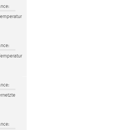
ance:
Temperatur
ance:
Temperatur
ance:
ernetzte
ance: