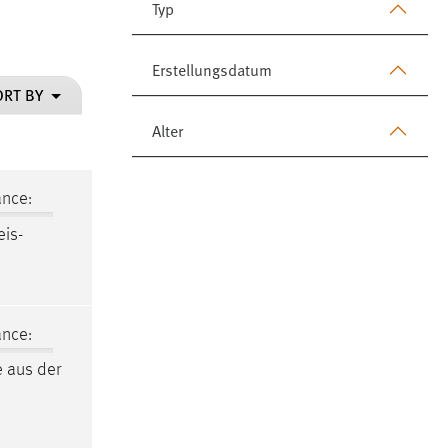
Typ
Erstellungsdatum
ORT BY
Alter
ance:
eis-
ance:
 aus der