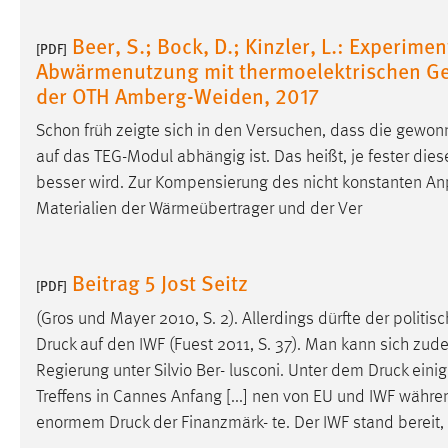
Beer, S.; Bock, D.; Kinzler, L.: Experim
[PDF]
Abwärmenutzung mit thermoelektrischen Ge
der OTH Amberg-Weiden, 2017
Schon früh zeigte sich in den Versuchen, dass die gewon
auf das TEG-Modul abhängig ist. Das heißt, je fester di
besser wird. Zur Kompensierung des nicht konstanten A
Materialien der Wärmeübertrager und der Ver
Beitrag 5 Jost Seitz
[PDF]
(Gros und Mayer 2010, S. 2). Allerdings dürfte der politis
Druck
auf den IWF (Fuest 2011, S. 37). Man kann sich zude
Regierung unter Silvio Ber- lusconi. Unter dem
Druck
einig
Treffens in Cannes Anfang [...] nen von EU und IWF wäh
enormem
Druck
der Finanzmärk- te. Der IWF stand berei