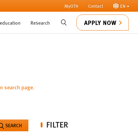
MyOTH
Contact
EN
APPLY NOW
 education
Research
SUCHE
n search page
.
FILTER
SEARCH