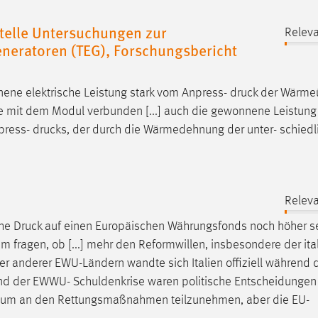
entelle Untersuchungen zur
Relev
neratoren (TEG), Forschungsbericht
nene elektrische Leistung stark vom Anpress-
druck
der Wärmeü
ese mit dem Modul verbunden [...] auch die gewonnene Leistun
npress-
drucks
, der durch die Wärmedehnung der unter- schiedl
Relev
che
Druck
auf einen Europäischen Währungsfonds noch höher se
m fragen, ob [...] mehr den Reformwillen, insbesondere der ita
er anderer EWU-Ländern wandte sich Italien offiziell während 
rend der EWWU- Schuldenkrise waren politische Entscheidungen
t, um an den Rettungsmaßnahmen teilzunehmen, aber die EU-