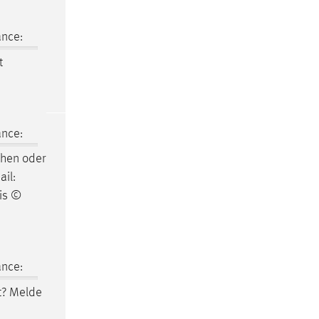
ance:
t
ance:
chen oder
il:
is ©
ance:
t? Melde