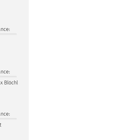
ance:
ance:
 x Blöchl
ance:
t