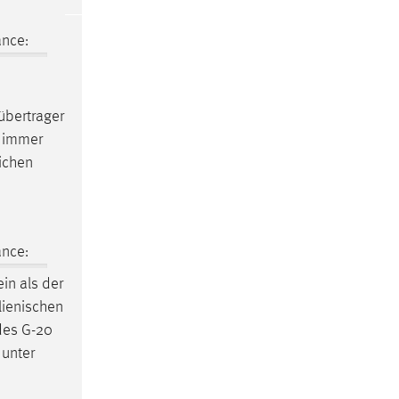
ance:
bertrager
g immer
ichen
ance:
in als der
lienischen
des G-20
 unter