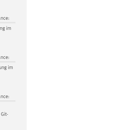
ance:
ung im
ance:
ung im
ance:
 Git­