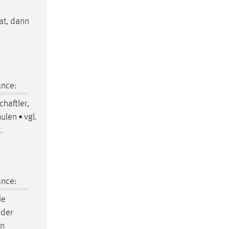
at, dann
ance:
haftler,
ulen ▪ vgl.
.
ance:
ie
 der
en