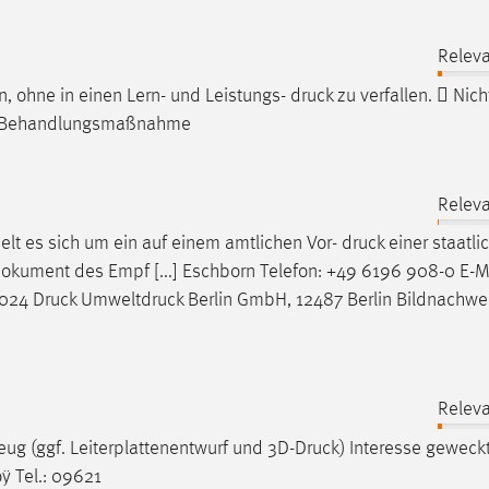
Relev
en, ohne in einen Lern- und Leistungs-
druck
zu verfallen.  Nich
ine Behandlungsmaßnahme
Relev
ndelt es sich um ein auf einem amtlichen Vor-
druck
einer staatli
dokument des Empf [...] Eschborn Telefon: +49 6196 908-0 E-Ma
2024
Druck
Umweltdruck Berlin GmbH, 12487 Berlin Bildnachwe
Relev
zeug (ggf. Leiterplattenentwurf und 3D-
Druck
) Interesse geweck
öÿ Tel.: 09621