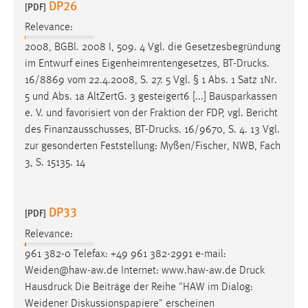
DP26
[PDF]
Relevance:
2008, BGBl. 2008 I, 509. 4 Vgl. die Gesetzesbegründung
im Entwurf eines Eigenheimrentengesetzes, BT-
Drucks
.
16/8869 vom 22.4.2008, S. 27. 5 Vgl. § 1 Abs. 1 Satz 1Nr.
5 und Abs. 1a AltZertG. 3 gesteigert6 [...] Bausparkassen
e. V. und favorisiert von der Fraktion der FDP, vgl. Bericht
des Finanzausschusses, BT-
Drucks
. 16/9670, S. 4. 13 Vgl.
zur gesonderten Feststellung: Myßen/Fischer, NWB, Fach
3, S. 15135. 14
DP33
[PDF]
Relevance:
961 382-0 Telefax: +49 961 382-2991 e-mail:
Weiden@haw-aw.de Internet: www.haw-aw.de
Druck
Hausdruck Die Beiträge der Reihe "HAW im Dialog:
Weidener Diskussionspapiere" erscheinen