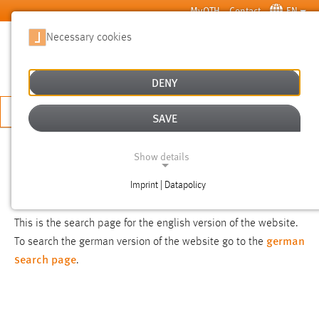
Skip to main content
MyOTH
Contact
EN
Necessary cookies
SUCHE
DENY
APPLY NOW
SAVE
SEARCH
Show details
Imprint | Datapolicy
NOTICE
NECESSARY COOKIES
This is the search page for the english version of the website.
german
To search the german version of the website go to the
search page
.