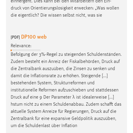
einhergeht. Dies kann bei den Mitarbeitern den Ein-
druck
von Orientierungslosigkeit erwecken: „Was wollen
die eigentlich? Die wissen selbst nicht, was sie
DP100 web
[PDF]
Relevance:
Befolgung der 3%-Regel zu steigenden Schuldenständen.
Zudem besteht ein Anreiz der Fiskalbehörden,
Druck
auf
die Zentralbank auszuüben, die Zinsen zu senken und
damit die Inflationsrate zu erhöhen. Steigende [...]
bestehenden System, Strukturreformen und
institutionelle Reformen aufzuschieben und stattdessen
Druck
auf eine 9 Der Parameter λ ist idealerweise [...]
hstum nicht zu einem Schuldenabbau. Zudem schafft das
aktuelle System Anreize für Regierungen,
Druck
auf die
Zentralbank für eine expansive Geldpolitik auszuüben,
um die Schuldenlast über Inflation