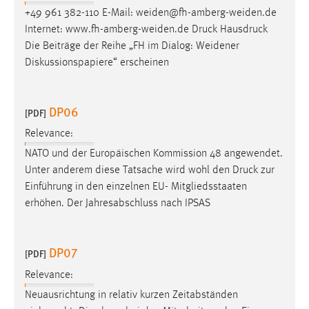
+49 961 382-110 E-Mail: weiden@fh-amberg-weiden.de
Internet: www.fh-amberg-weiden.de
Druck
Hausdruck
Die Beiträge der Reihe „FH im Dialog: Weidener
Diskussionspapiere“ erscheinen
DP06
[PDF]
Relevance:
NATO und der Europäischen Kommission 48 angewendet.
Unter anderem diese Tatsache wird wohl den
Druck
zur
Einführung in den einzelnen EU- Mitgliedsstaaten
erhöhen. Der Jahresabschluss nach IPSAS
DP07
[PDF]
Relevance:
Neuausrichtung in relativ kurzen Zeitabständen