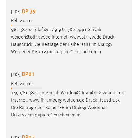
DP 39
[PDF]
Relevance:
961 382-0 Telefax: +49 961 382-2991 e-mail:
weiden@oth-aw.de Internet: www.oth-aw.de
Druck
Hausdruck Die Beiträge der Reihe "OTH im Dialog:
Weidener Diskussionspapiere" erscheinen in
DP01
[PDF]
Relevance:
+49 961 382-110 e-mail: Weiden@fh-amberg-weiden.de
Internet: www.fh-amberg-weiden.de
Druck
Hausdruck
Die Beiträge der Reihe "FH im Dialog: Weidener
Diskussionspapiere" erscheinen in
DP02
[PDF]