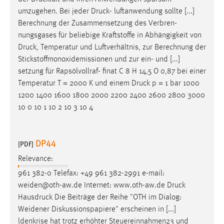
umzugehen. Bei jeder
Druck
- luftanwendung sollte [...]
Berechnung der Zusammensetzung des Verbren-
nungsgases für beliebige Kraftstoffe in Abhängigkeit von
Druck
, Temperatur und Luftverhältnis, zur Berechnung der
Stickstoffmonoxidemissionen und zur ein- und [...]
setzung für Rapsölvollraf- finat C 8 H 14,5 O 0,87 bei einer
Temperatur T = 2000 K und einem
Druck
p = 1 bar 1000
1200 1400 1600 1800 2000 2200 2400 2600 2800 3000
10 0 10 1 10 2 10 3 10 4
DP44
[PDF]
Relevance:
961 382-0 Telefax: +49 961 382-2991 e-mail:
weiden@oth-aw.de Internet: www.oth-aw.de
Druck
Hausdruck Die Beiträge der Reihe "OTH im Dialog:
Weidener Diskussionspapiere" erscheinen in [...]
ldenkrise hat trotz erhöhter Steuereinnahmen23 und