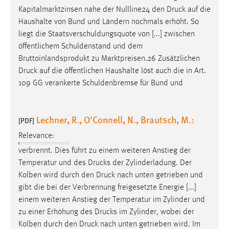
Kapitalmarktzinsen nahe der Nullline24 den
Druck
auf die
Haushalte von Bund und Ländern nochmals erhöht. So
liegt die Staatsverschuldungsquote von [...] zwischen
öffentlichem Schuldenstand und dem
Bruttoinlandsprodukt zu Marktpreisen.26 Zusätzlichen
Druck
auf die öffentlichen Haushalte löst auch die in Art.
109 GG verankerte Schuldenbremse für Bund und
Lechner, R., O'Connell, N., Brautsch, M.:
[PDF]
Relevance:
verbrennt. Dies führt zu einem weiteren Anstieg der
Temperatur und des
Drucks
der Zylinderladung. Der
Kolben wird durch den
Druck
nach unten getrieben und
gibt die bei der Verbrennung freigesetzte Energie [...]
einem weiteren Anstieg der Temperatur im Zylinder und
zu einer Erhöhung des
Drucks
im Zylinder, wobei der
Kolben durch den
Druck
nach unten getrieben wird. Im