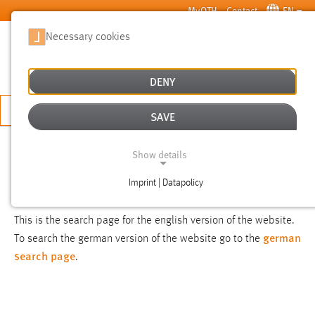
Skip to main content
MyOTH
Contact
EN
Necessary cookies
SUCHE
DENY
APPLY NOW
SAVE
SEARCH
Show details
Imprint | Datapolicy
NOTICE
NECESSARY COOKIES
This is the search page for the english version of the website.
german
To search the german version of the website go to the
search page
.