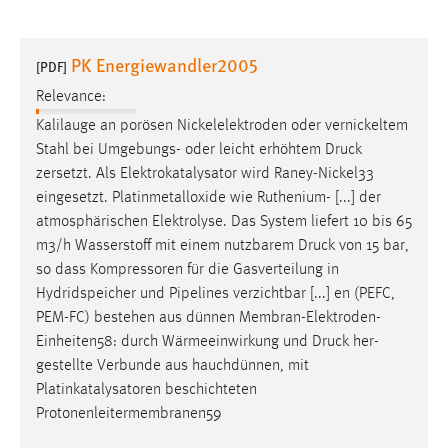
PK Energiewandler2005
[PDF]
Relevance:
Kalilauge an porösen Nickelelektroden oder vernickeltem
Stahl bei Umgebungs- oder leicht erhöhtem
Druck
zersetzt. Als Elektrokatalysator wird Raney-Nickel33
eingesetzt. Platinmetalloxide wie Ruthenium- [...] der
atmosphärischen Elektrolyse. Das System liefert 10 bis 65
m3/h Wasserstoff mit einem nutzbarem
Druck
von 15 bar,
so dass Kompressoren für die Gasverteilung in
Hydridspeicher und Pipelines verzichtbar [...] en (PEFC,
PEM-FC) bestehen aus dünnen Membran-Elektroden-
Einheiten58: durch Wärmeeinwirkung und
Druck
her-
gestellte Verbunde aus hauchdünnen, mit
Platinkatalysatoren beschichteten
Protonenleitermembranen59