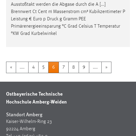
Ausstoßtakt werden die Abgase durch die A [...]
Brennwert Ct Cent ṁ Massenstrom cm³ Kubikzentimeter P
Leistung € Euro p
Druck
g Gramm PEE
Primärenergieeinsparung °C Grad Celsius T Temperatur
°KW Grad Kurbelwinkel
«
....
4
5
6
7
8
9
....
»
Ostbayerische Technische
Hochschule Amberg-Weiden
Standort Amberg
Kaiser-Wilhelm-Ring 23
92224 Amberg