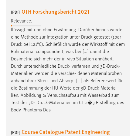
OTH Forschungsbericht 2021
[PDF]
Relevance:
flüssig) mit und ohne Erwärmung. Darüber hinaus wurde
eine Methode zur Integration unter
Druck
getestet (1bar
Druck
bei 121°C). Schließlich wurde der Wirkstoff mit dem
Rohmaterial compoundiert, was bei [...] damit die
Dosimetrie sich mehr der in-vivo-Situation annähert.
Durch unterschiedliche
Druck
- verfahren und 3D-
Druck
-
Materialien werden die verschie- denen Materialproben
anhand ihrer Streu- und Absorp- [...] als Referenzwert für
die Bestimmung der HU-Werte der 3D-
Druck
-Materia-
lien. Abbildung 2: Versuchsaufbau mit Wasserbad zum
Test der 3D-
Druck
-Materialien im CT 2�3 Erstellung des
Body-Phantoms Das
Course Catalogue Patent Engineering
[PDF]