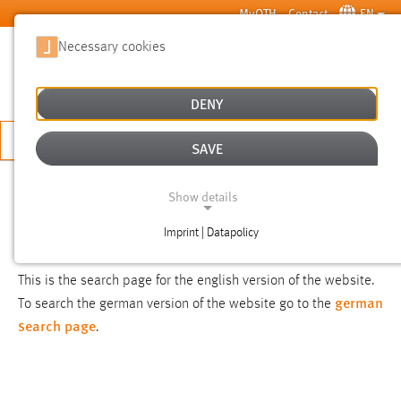
Skip to main content
MyOTH
Contact
EN
Necessary cookies
SUCHE
DENY
APPLY NOW
SAVE
SEARCH
Show details
Imprint | Datapolicy
NOTICE
NECESSARY COOKIES
This is the search page for the english version of the website.
german
To search the german version of the website go to the
search page
.