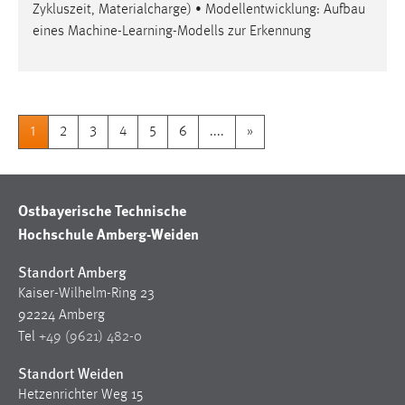
Zykluszeit, Materialcharge) • Modellentwicklung: Aufbau
eines Machine-Learning-Modells zur Erkennung
1
2
3
4
5
6
....
»
Ostbayerische Technische
Hochschule Amberg-Weiden
Standort Amberg
Kaiser-Wilhelm-Ring 23
92224 Amberg
Tel
+49 (9621) 482-0
Standort Weiden
Hetzenrichter Weg 15