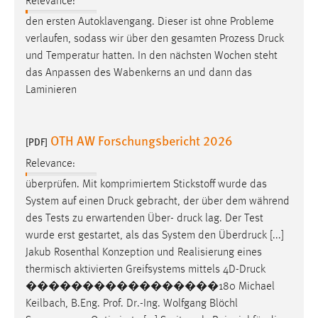
Relevance:
den ersten Autoklavengang. Dieser ist ohne Probleme
verlaufen, sodass wir über den gesamten Prozess
Druck
und Temperatur hatten. In den nächsten Wochen steht
das Anpassen des Wabenkerns an und dann das
Laminieren
OTH AW Forschungsbericht 2026
[PDF]
Relevance:
überprüfen. Mit komprimiertem Stickstoff wurde das
System auf einen
Druck
gebracht, der über dem während
des Tests zu erwartenden Über-
druck
lag. Der Test
wurde erst gestartet, als das System den Überdruck [...]
Jakub Rosenthal Konzeption und Realisierung eines
thermisch aktivierten Greifsystems mittels 4D-
Druck
�����������������180 Michael
Keilbach, B.Eng. Prof. Dr.-Ing. Wolfgang Blöchl