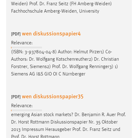
Weiden)
Prof
.
Dr
. Franz Seitz (FH Amberg-Weiden)
Fachhochschule Amberg-Weiden, University
wen diskussionspapier4
[PDF]
Relevance:
(ISBN: 3-937804-04-8) Author: Helmut Pirzer1) Co-
Authors:
Dr
. Wolfgang Kotschenreuther2)
Dr
. Christian
Forstner, Siemens2)
Prof
.
Dr
. Wolfgang Renninger3) 1)
Siemens AG I&S GIO OI C Nürnberger
wen diskussionspapier35
[PDF]
Relevance:
emerging Asian stock markets?
Dr
. Benjamin R. Auer
Prof
.
Dr
. Horst Rottmann Diskussionspapier Nr. 35 Oktober
2013 Impressum Herausgeber
Prof
.
Dr
. Franz Seitz und
Prof
.
Dr
. Horst Rottmann