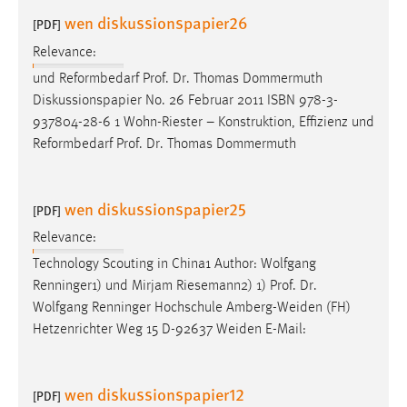
wen diskussionspapier26
[PDF]
Relevance:
und Reformbedarf
Prof
.
Dr
. Thomas Dommermuth
Diskussionspapier No. 26 Februar 2011 ISBN 978-3-
937804-28-6 1 Wohn-Riester – Konstruktion, Effizienz und
Reformbedarf
Prof
.
Dr
. Thomas Dommermuth
wen diskussionspapier25
[PDF]
Relevance:
Technology Scouting in China1 Author: Wolfgang
Renninger1) und Mirjam Riesemann2) 1)
Prof
.
Dr
.
Wolfgang Renninger Hochschule Amberg-Weiden (FH)
Hetzenrichter Weg 15 D-92637 Weiden E-Mail:
wen diskussionspapier12
[PDF]