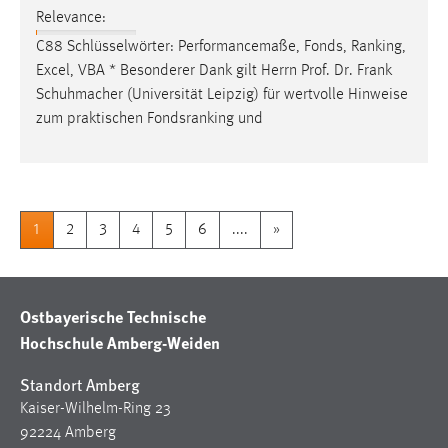
Relevance:
C88 Schlüsselwörter: Performancemaße, Fonds, Ranking,
Excel, VBA * Besonderer Dank gilt Herrn
Prof
.
Dr
. Frank
Schuhmacher (Universität Leipzig) für wertvolle Hinweise
zum praktischen Fondsranking und
1
2
3
4
5
6
....
»
Ostbayerische Technische
Hochschule Amberg-Weiden
Standort Amberg
Kaiser-Wilhelm-Ring 23
92224 Amberg