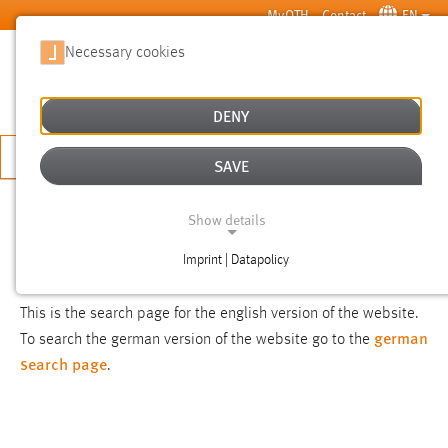
Skip to main content
MyOTH
Contact
EN
Necessary cookies
SUCHE
DENY
APPLY NOW
SAVE
SEARCH
Show details
Imprint | Datapolicy
NOTICE
NECESSARY COOKIES
This is the search page for the english version of the website.
german
To search the german version of the website go to the
search page
.