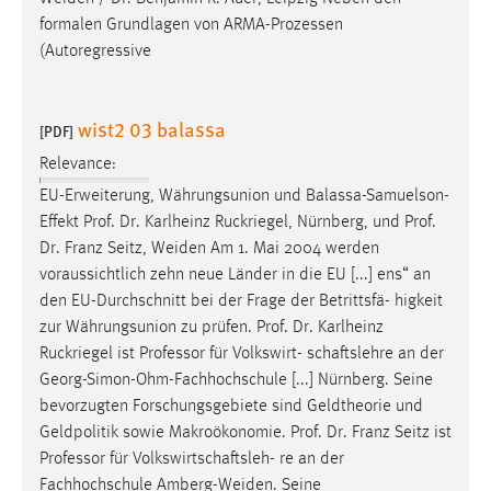
formalen Grundlagen von ARMA-Prozessen
(Autoregressive
wist2 03 balassa
[PDF]
Relevance:
EU-Erweiterung, Währungsunion und Balassa-Samuelson-
Effekt
Prof
.
Dr
. Karlheinz Ruckriegel, Nürnberg, und
Prof
.
Dr
. Franz Seitz, Weiden Am 1. Mai 2004 werden
voraussichtlich zehn neue Länder in die EU [...] ens“ an
den EU-Durchschnitt bei der Frage der Betrittsfä- higkeit
zur Währungsunion zu prüfen.
Prof
.
Dr
. Karlheinz
Ruckriegel ist Professor für Volkswirt- schaftslehre an der
Georg-Simon-Ohm-Fachhochschule [...] Nürnberg. Seine
bevorzugten Forschungsgebiete sind Geldtheorie und
Geldpolitik sowie Makroökonomie.
Prof
.
Dr
. Franz Seitz ist
Professor für Volkswirtschaftsleh- re an der
Fachhochschule Amberg-Weiden. Seine