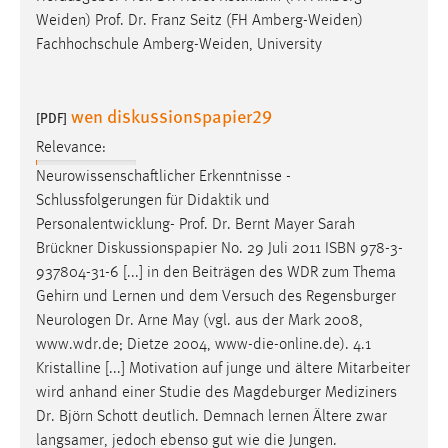
Weiden)
Prof
.
Dr
. Franz Seitz (FH Amberg-Weiden)
Fachhochschule Amberg-Weiden, University
wen diskussionspapier29
[PDF]
Relevance:
Neurowissenschaftlicher Erkenntnisse -
Schlussfolgerungen für Didaktik und
Personalentwicklung-
Prof
.
Dr
. Bernt Mayer Sarah
Brückner Diskussionspapier No. 29 Juli 2011 ISBN 978-3-
937804-31-6 [...] in den Beiträgen des WDR zum Thema
Gehirn und Lernen und dem Versuch des Regensburger
Neurologen
Dr
. Arne May (vgl. aus der Mark 2008,
www.wdr.de; Dietze 2004, www-die-online.de). 4.1
Kristalline [...] Motivation auf junge und ältere Mitarbeiter
wird anhand einer Studie des Magdeburger Mediziners
Dr
. Björn Schott deutlich. Demnach lernen Ältere zwar
langsamer, jedoch ebenso gut wie die Jungen.