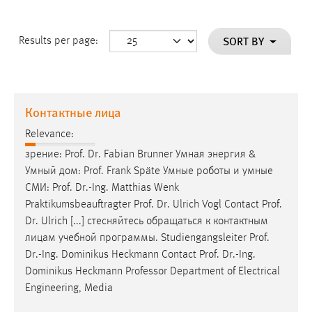
SORT BY
Results per page:
Контактные лица
Relevance:
зрение:
Prof
.
Dr
. Fabian Brunner Умная энергия &
Умный дом:
Prof
. Frank Späte Умные роботы и умные
СМИ:
Prof
.
Dr
.-Ing. Matthias Wenk
Praktikumsbeauftragter
Prof
.
Dr
. Ulrich Vogl Contact
Prof
.
Dr
. Ulrich [...] стесняйтесь обращаться к контактным
лицам учебной программы. Studiengangsleiter
Prof
.
Dr
.-Ing. Dominikus Heckmann Contact
Prof
.
Dr
.-Ing.
Dominikus Heckmann Professor Department of Electrical
Engineering, Media