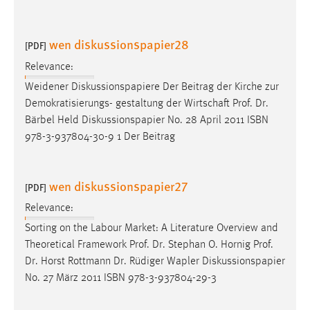
wen diskussionspapier28
[PDF]
Relevance:
Weidener Diskussionspapiere Der Beitrag der Kirche zur
Demokratisierungs- gestaltung der Wirtschaft
Prof
.
Dr
.
Bärbel Held Diskussionspapier No. 28 April 2011 ISBN
978-3-937804-30-9 1 Der Beitrag
wen diskussionspapier27
[PDF]
Relevance:
Sorting on the Labour Market: A Literature Overview and
Theoretical Framework
Prof
.
Dr
. Stephan O. Hornig
Prof
.
Dr
. Horst Rottmann
Dr
. Rüdiger Wapler Diskussionspapier
No. 27 März 2011 ISBN 978-3-937804-29-3