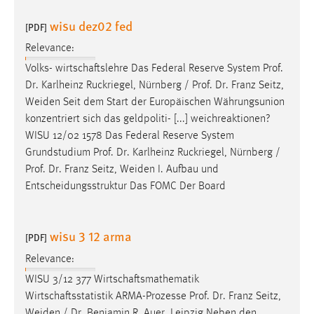
wisu dez02 fed
[PDF]
Relevance:
Volks- wirtschaftslehre Das Federal Reserve System
Prof
.
Dr
. Karlheinz Ruckriegel, Nürnberg /
Prof
.
Dr
. Franz Seitz,
Weiden Seit dem Start der Europäischen Währungsunion
konzentriert sich das geldpoliti- [...] weichreaktionen?
WISU 12/02 1578 Das Federal Reserve System
Grundstudium
Prof
.
Dr
. Karlheinz Ruckriegel, Nürnberg /
Prof
.
Dr
. Franz Seitz, Weiden I. Aufbau und
Entscheidungsstruktur Das FOMC Der Board
wisu 3 12 arma
[PDF]
Relevance:
WISU 3/12 377 Wirtschaftsmathematik
Wirtschaftsstatistik ARMA-Prozesse
Prof
.
Dr
. Franz Seitz,
Weiden /
Dr
. Benjamin R. Auer, Leipzig Neben den