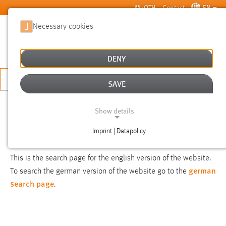
Skip to main content
MyOTH
Contact
EN
Necessary cookies
SUCHE
DENY
APPLY NOW
SAVE
SEARCH
Show details
Imprint | Datapolicy
NOTICE
NECESSARY COOKIES
This is the search page for the english version of the website.
german
To search the german version of the website go to the
search page
.