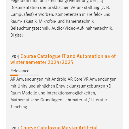
Pegeldefinition und -rechnung: Herleitung der [...]
Dokumentation der praktischen Veran- staltung (z. B.
Campusfest) erworben. Kompetenzen in Freifeld- und
Raum
- akustik, Mikrofon- und Kameratechnik,
Beleuchtungstechnik, Audio/Video-Auf- nahmetechnik,
Digital
Course Catalogue IT and Automation as of
[PDF]
winter semester 2024/2025
Relevance:
AR Anwendungen mit Android AR Core VR Anwendungen
mit Unity und ähnlichen Entwicklungsumgebungen 3D
Raum
Modelle und Interaktionsmöglichkeiten,
Mathematische Grundlagen Lehrmaterial / Literatur
Teaching
Course Catalogue Master Artificial
[PDF]