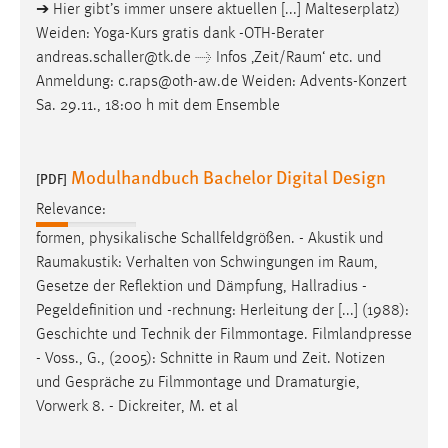
➔ Hier gibt’s immer unsere aktuellen [...] Malteserplatz)
Weiden: Yoga-Kurs gratis dank -OTH-Berater
andreas.schaller@tk.de → Infos ‚Zeit/
Raum
‘ etc. und
Anmeldung: c.raps@oth-aw.de Weiden: Advents-Konzert
Sa. 29.11., 18:00 h mit dem Ensemble
Modulhandbuch Bachelor Digital Design
[PDF]
Relevance:
formen, physikalische Schallfeldgrößen. - Akustik und
Raumakustik: Verhalten von Schwingungen im
Raum
,
Gesetze der Reflektion und Dämpfung, Hallradius -
Pegeldefinition und -rechnung: Herleitung der [...] (1988):
Geschichte und Technik der Filmmontage. Filmlandpresse
- Voss., G., (2005): Schnitte in
Raum
und Zeit. Notizen
und Gespräche zu Filmmontage und Dramaturgie,
Vorwerk 8. - Dickreiter, M. et al