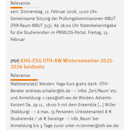
Relevance:
sein. Donnerstag, 12. Februar 2026, 11:00 Uhr:
Gemeinsame Sitzung der Prüfumgskommissionen MBUT
(FKR-
Raum
MBUT 313). Ab 18:00 Uhr Notenbekanntgabe
für die Studierenden im PRIMUSS-Portal. Freitag, 13.
Februar
KHG-ESG OTH-AW Wintersemester-2025-
[PDF]
2026 beidseits
Relevance:
Malteserplatz) Weiden: Yoga-Kurs gratis dank -OTH-
Berater andreas.schaller@tk.de → Infos ‚Zeit/
Raum
‘ etc.
und Anmeldung: c.raps@oth-aw.de Weiden: Advents-
Konzert Sa. 29.11., 18:00 h mit dem Ensemble [...] Willer
(Nabburg) → á max. 15 Personen; Unkostenanteil 8 €
Studierende / 16 € Sonstige → Info ‚
Raum
‘ bei
Anmeldung bis 3 Tage zuvor unter m.lommer@oth-aw.de: