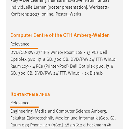
Play – Die Learning Hall als innovativer
Raum
für das
individuelle Lernen [poster presentation]. Werkstatt-
Konferenz 2023, online. Poster_Werks
Computer Centre of the OTH Amberg-Weiden
Relevance:
DVD/CD-RW; 27"TFT; Win10; Room 108 - 13 PCs Dell
Optiplex 980, i7, 8 GB, 300 GB, DVD/RW; 24"TFT; Win10;
Raum
109 - 4 PCs (Printer-Pool) Dell Optiplex 980, i7, 8
GB, 300 GB, DVD/RW; 24"TFT; Win10; - 2x Bizhub
Контактные лица
Relevance:
Engineering, Media and Computer Science Amberg,
Fakultät Elektrotechnik, Medien und Informatik (Geb. G),
Raum
023 Phone +49 (9621) 482-3612 d.heckmann @