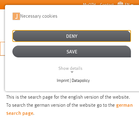
Skip to main content
MyOTH
Contact
EN
Necessary cookies
SUCHE
DENY
APPLY NOW
SAVE
SEARCH
Show details
Imprint | Datapolicy
NOTICE
NECESSARY COOKIES
This is the search page for the english version of the website.
german
To search the german version of the website go to the
search page
.