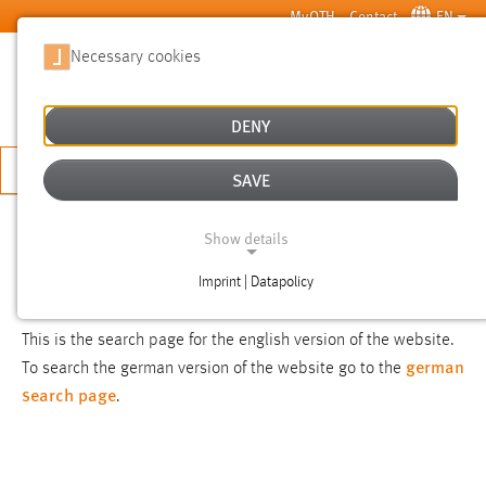
Skip to main content
MyOTH
Contact
EN
Necessary cookies
SUCHE
DENY
APPLY NOW
SAVE
SEARCH
Show details
Imprint | Datapolicy
NOTICE
NECESSARY COOKIES
This is the search page for the english version of the website.
german
To search the german version of the website go to the
search page
.