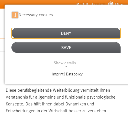
Skip to main content
MyOTH
Contact
EN
Necessary cookies
SUCHE
DENY
APPLY NOW
SAVE
You are here:
Courses and Workshops
Further education
Courses and certificates
Show details
Imprint | Datapolicy
NECESSARY COOKIES
Diese berufsbegleitende Weiterbildung vermittelt Ihnen
Verständnis für allgemeine und funktionale psychologische
Konzepte. Das hilft Ihnen dabei Dynamiken und
Entscheidungen in der Wirtschaft besser zu verstehen.