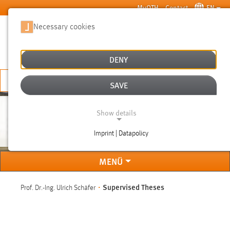
Skip to main content
MyOTH
Contact
EN
Necessary cookies
SUCHE
DENY
APPLY NOW
SAVE
Show details
SCHÄFER ULRICH
Imprint | Datapolicy
NECESSARY COOKIES
MENÜ
You are here:
Supervised Theses
Prof. Dr.-Ing. Ulrich Schäfer