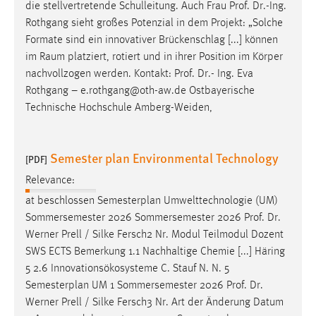
die stellvertretende Schulleitung. Auch Frau
Prof
.
Dr
.-Ing.
Rothgang sieht großes Potenzial in dem Projekt: „Solche
Formate sind ein innovativer Brückenschlag [...] können
im Raum platziert, rotiert und in ihrer Position im Körper
nachvollzogen werden. Kontakt:
Prof
.
Dr
.- Ing. Eva
Rothgang – e.rothgang@oth-aw.de Ostbayerische
Technische Hochschule Amberg-Weiden,
Semester plan Environmental Technology
[PDF]
Relevance:
at beschlossen Semesterplan Umwelttechnologie (UM)
Sommersemester 2026 Sommersemester 2026
Prof
.
Dr
.
Werner Prell / Silke Fersch2 Nr. Modul Teilmodul Dozent
SWS ECTS Bemerkung 1.1 Nachhaltige Chemie [...] Häring
5 2.6 Innovationsökosysteme C. Stauf N. N. 5
Semesterplan UM 1 Sommersemester 2026
Prof
.
Dr
.
Werner Prell / Silke Fersch3 Nr. Art der Änderung Datum