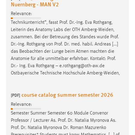
Nuernberg - MAN V2
Relevance:
Technikunterricht“, fasst
Prof
.
Dr
.-Ing. Eva Rothgang,
Leiterin des Anatomy Labs der OTH Amberg-Weiden,
zusammen. Bei der Betreuung des Standes wurde
Prof
.
Dr
.-Ing. Rothgang von
Prof
.
Dr
. med. habil. Andreas [...]
das Beobachten der Lunge beim Atmen machten die
Anatomie für alle unmittelbar erfahrbar. Kontakt:
Prof
.
Dr
.- Ing. Eva Rothgang – e.rothgang@oth-aw.de
Ostbayerische Technische Hochschule Amberg-Weiden,
course catalog summer semester 2026
[PDF]
Relevance:
Semester Summer Semester 60 Module Convenor
Professor / Lecturer As.
Prof
.
Dr
. Natalia Myronova As.
Prof
.
Dr
. Natalia Myronova
Dr
. Roman Mazurenko
Prerequisites* Students must know Mathematics. [...] of