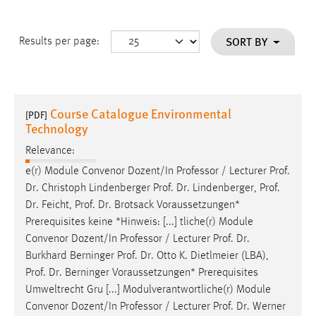
SORT BY
Results per page:
Course Catalogue Environmental
[PDF]
Technology
Relevance:
e(r) Module Convenor Dozent/In Professor / Lecturer
Prof
.
Dr
. Christoph Lindenberger
Prof
.
Dr
. Lindenberger,
Prof
.
Dr
. Feicht,
Prof
.
Dr
. Brotsack Voraussetzungen*
Prerequisites keine *Hinweis: [...] tliche(r) Module
Convenor Dozent/In Professor / Lecturer
Prof
.
Dr
.
Burkhard Berninger
Prof
.
Dr
. Otto K. Dietlmeier (LBA),
Prof
.
Dr
. Berninger Voraussetzungen* Prerequisites
Umweltrecht Gru [...] Modulverantwortliche(r) Module
Convenor Dozent/In Professor / Lecturer
Prof
.
Dr
. Werner