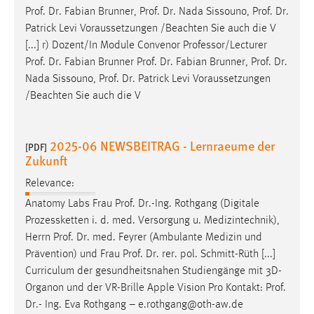
Prof
.
Dr
. Fabian Brunner,
Prof
.
Dr
. Nada Sissouno,
Prof
.
Dr
.
Patrick Levi Voraussetzungen /Beachten Sie auch die V
[...] r) Dozent/In Module Convenor Professor/Lecturer
Prof
.
Dr
. Fabian Brunner
Prof
.
Dr
. Fabian Brunner,
Prof
.
Dr
.
Nada Sissouno,
Prof
.
Dr
. Patrick Levi Voraussetzungen
/Beachten Sie auch die V
2025-06 NEWSBEITRAG - Lernraeume der
[PDF]
Zukunft
Relevance:
Anatomy Labs Frau
Prof
.
Dr
.-Ing. Rothgang (Digitale
Prozessketten i. d. med. Versorgung u. Medizintechnik),
Herrn
Prof
.
Dr
. med. Feyrer (Ambulante Medizin und
Prävention) und Frau
Prof
.
Dr
. rer. pol. Schmitt-Rüth [...]
Curriculum der gesundheitsnahen Studiengänge mit 3D-
Organon und der VR-Brille Apple Vision Pro Kontakt:
Prof
.
Dr
.- Ing. Eva Rothgang – e.rothgang@oth-aw.de