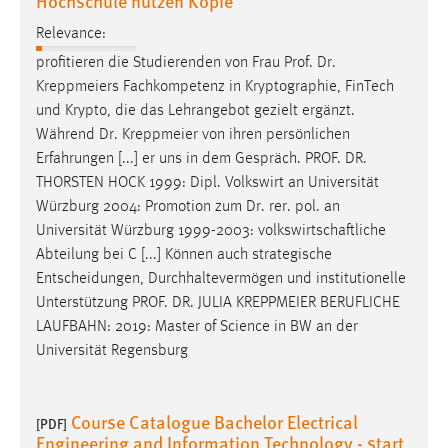
Hochschule nutzen Kopie
Relevance:
profitieren die Studierenden von Frau
Prof
.
Dr
.
Kreppmeiers Fachkompetenz in Kryptographie, FinTech
und Krypto, die das Lehrangebot gezielt ergänzt.
Während
Dr
. Kreppmeier von ihren persönlichen
Erfahrungen [...] er uns in dem Gespräch.
PROF
.
DR
.
THORSTEN HOCK 1999: Dipl. Volkswirt an Universität
Würzburg 2004: Promotion zum
Dr
. rer. pol. an
Universität Würzburg 1999-2003: volkswirtschaftliche
Abteilung bei C [...] Können auch strategische
Entscheidungen, Durchhaltevermögen und institutionelle
Unterstützung
PROF
.
DR
. JULIA KREPPMEIER BERUFLICHE
LAUFBAHN: 2019: Master of Science in BW an der
Universität Regensburg
Course Catalogue Bachelor Electrical
[PDF]
Engineering and Information Technology - start