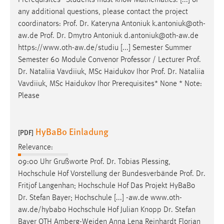
any additional questions, please contact the project
coordinators:
Prof
.
Dr
. Kateryna Antoniuk k.antoniuk@oth-
aw.de
Prof
.
Dr
. Dmytro Antoniuk d.antoniuk@oth-aw.de
https://www.oth-aw.de/studiu [...] Semester Summer
Semester 60 Module Convenor Professor / Lecturer
Prof
.
Dr
. Nataliia Vavdiiuk, MSc Haidukov Ihor
Prof
.
Dr
. Nataliia
Vavdiiuk, MSc Haidukov Ihor Prerequisites* None * Note:
Please
HyBaBo Einladung
[PDF]
Relevance:
09:00 Uhr Grußworte
Prof
.
Dr
. Tobias Plessing,
Hochschule Hof Vorstellung der Bundesverbände
Prof
.
Dr
.
Fritjof Langenhan; Hochschule Hof Das Projekt HyBaBo
Dr
. Stefan Bayer; Hochschule [...] -aw.de www.oth-
aw.de/hybabo Hochschule Hof Julian Knopp
Dr
. Stefan
Bayer OTH Amberg-Weiden Anna Lena Reinhardt Florian