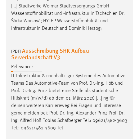
[...] Stadtwerke Weimar Stadtversorgungs-GmbH
Wasserstoffmobilität und -infrastruktur in Tschechien
Dr
.
Šárka Waisová; HYTEP Wasserstoffmobilität und -
infrastruktur in Deutschland Dominik Herzog;
Ausschreibung SHK Aufbau
[PDF]
Serverlandschaft V3
Relevance:
IT-Infrastruktur & nachhalti- ger Systeme des Automotive-
Teams Das Automotive-Team von
Prof
.
Dr
.-Ing. Höß und
Prof
.
Dr
.-Ing. Prinz bietet eine Stelle als studentische
Hilfskraft (m/w/d) ab dem 01. März 2026 [...] ng für
deinen weiteren Karriereweg Bei Fragen und Interesse
gerne melden bei:
Prof
.
Dr
.-Ing. Alexander Prinz
Prof
.
Dr
.-
Ing. Alfred Höß Tobias Schafberger Tel.: 09621/482-3603
Tel.: 09621/482-3609 Tel