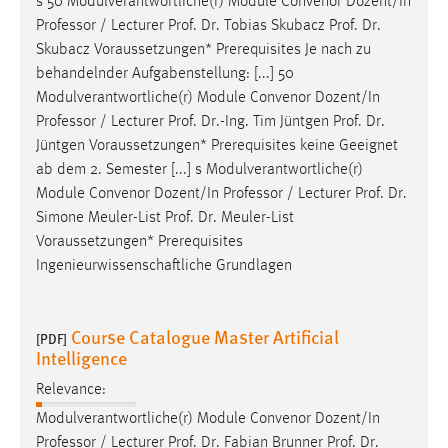
s 50 Modulverantwortliche(r) Module Convenor Dozent/In
Professor / Lecturer
Prof
.
Dr
. Tobias Skubacz
Prof
.
Dr
.
Skubacz Voraussetzungen* Prerequisites Je nach zu
behandelnder Aufgabenstellung: [...] 50
Modulverantwortliche(r) Module Convenor Dozent/In
Professor / Lecturer
Prof
.
Dr
.-Ing. Tim Jüntgen
Prof
.
Dr
.
Jüntgen Voraussetzungen* Prerequisites keine Geeignet
ab dem 2. Semester [...] s Modulverantwortliche(r)
Module Convenor Dozent/In Professor / Lecturer
Prof
.
Dr
.
Simone Meuler-List
Prof
.
Dr
. Meuler-List
Voraussetzungen* Prerequisites
Ingenieurwissenschaftliche Grundlagen
Course Catalogue Master Artificial
[PDF]
Intelligence
Relevance:
Modulverantwortliche(r) Module Convenor Dozent/In
Professor / Lecturer
Prof
.
Dr
. Fabian Brunner
Prof
.
Dr
.