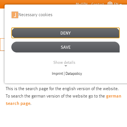
Skip to main content
MyOTH
Contact
EN
Necessary cookies
SUCHE
DENY
APPLY NOW
SAVE
SEARCH
Show details
Imprint | Datapolicy
NOTICE
NECESSARY COOKIES
This is the search page for the english version of the website.
german
To search the german version of the website go to the
search page
.