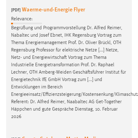
Waerme-und-Energie Flyer
[PDF]
Relevance:
Begrüßung und Programmvorstellung
Dr
. Alfred Reimer,
Nabaltec und Josef Ebnet, IHK Regensburg Vortrag zum
Thema Energiemanagement
Prof
.
Dr
. Oliver Brückl, OTH
Regensburg Professor für elektrische Netze [...] Netze,
Netz- und Energiewirtschaft Vortrag zum Thema
Industrielle Energietransformation
Prof
.
Dr
. Raphael
Lechner, OTH Amberg-Weiden Geschäftsführer Institut für
Energietechnik IfE GmbH Vortrag zum [...] und
Entwicklungen im Bereich
Energieeinsatz/Effizienzsteigerung/Kostensenkung/Klimaschut
Referent:
Dr
. Alfred Reimer, Naabaltec AG Get-Together
Häppchen und gute Gespräche Dienstag, 10. Februar
2026