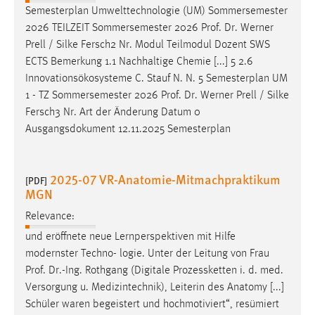
Semesterplan Umwelttechnologie (UM) Sommersemester
2026 TEILZEIT Sommersemester 2026
Prof
.
Dr
. Werner
Prell / Silke Fersch2 Nr. Modul Teilmodul Dozent SWS
ECTS Bemerkung 1.1 Nachhaltige Chemie [...] 5 2.6
Innovationsökosysteme C. Stauf N. N. 5 Semesterplan UM
1 - TZ Sommersemester 2026
Prof
.
Dr
. Werner Prell / Silke
Fersch3 Nr. Art der Änderung Datum 0
Ausgangsdokument 12.11.2025 Semesterplan
2025-07 VR-Anatomie-Mitmachpraktikum
[PDF]
MGN
Relevance:
und eröffnete neue Lernperspektiven mit Hilfe
modernster Techno- logie. Unter der Leitung von Frau
Prof
.
Dr
.-Ing. Rothgang (Digitale Prozessketten i. d. med.
Versorgung u. Medizintechnik), Leiterin des Anatomy [...]
Schüler waren begeistert und hochmotiviert“, resümiert