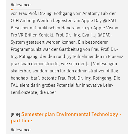
Relevance:
von Frau
Prof
.
Dr
.-Ing. Rothgang vom Anatomy Lab der
OTH Amberg-Weiden begeistert am Apple Day @ FAU
Besucher mit praktischen Hands-on zu 30 Apple Vision
Pro VR-Brillen Kontakt:
Prof
.
Dr
.- Ing. Eva [...] (MDM)-
System gesteuert werden können. Ein besonderer
Programmpunkt war der Gastbeitrag von Frau
Prof
.
Dr
.-
Ing. Rothgang, der den rund 35 Teilnehmenden in Präsenz
praxisnah demonstrierte, wie sich der [...] Vorlesungen
skalierbar, sondern auch für den administrativen Alltag
handhab- bar“, betonte Frau
Prof
.
Dr
.-Ing. Rothgang. Die
FAU sieht darin großes Potenzial für innovative Lehr-
Lernkonzepte, die über
Semester plan Environmental Technology -
[PDF]
part time
Relevance: