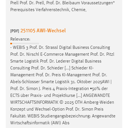
Prell
Prof
.
Dr
. Prell,
Prof
.
Dr
. Bleibaum Voraussetzungen*
Prerequisites Verfahrenstechnik, Chemie,
251105 AWI-Wechsel
[PDF]
Relevance:
- WEBIS 3
Prof
.
Dr
. Strassl Digital Business Consulting
Prof
.
Dr
. Nirschl E-Commerce Management
Prof
.
Dr
. Pitzl
Smarte Logistik
Prof
.
Dr
. Lederer Digital Business
Consulting
Prof
.
Dr
. Schieder [...] Schieder KI-
Management
Prof
.
Dr
. Preis KI-Management
Prof
.
Dr
.
Abels-Schlosser Smarte Logistik 31. Oktober 2025AWI |
Prof
.
Dr
. Simon J. Preis 4 Praxis-Integration •50% der
ECTS über Praxis- und Projektkurse [...] ANGEWANDTE
WIRTSCHAFTSINFORMATIK © 2025 OTH Amberg-Weiden
Konzept und Wechsel-Option
Prof
.
Dr
. Simon Preis
Fakultät: WEBIS Studiengangsbezeichnung: Angewandte
Wirtschaftsinformatik (AWI) Abs