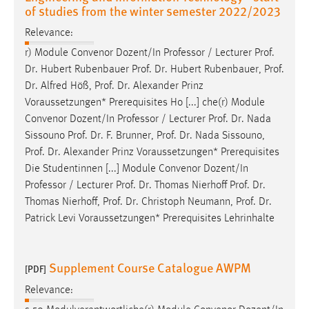
of studies from the winter semester 2022/2023
Relevance:
r) Module Convenor Dozent/In Professor / Lecturer
Prof
.
Dr
. Hubert Rubenbauer
Prof
.
Dr
. Hubert Rubenbauer,
Prof
.
Dr
. Alfred Höß,
Prof
.
Dr
. Alexander Prinz
Voraussetzungen* Prerequisites Ho [...] che(r) Module
Convenor Dozent/In Professor / Lecturer
Prof
.
Dr
. Nada
Sissouno
Prof
.
Dr
. F. Brunner,
Prof
.
Dr
. Nada Sissouno,
Prof
.
Dr
. Alexander Prinz Voraussetzungen* Prerequisites
Die Studentinnen [...] Module Convenor Dozent/In
Professor / Lecturer
Prof
.
Dr
. Thomas Nierhoff
Prof
.
Dr
.
Thomas Nierhoff,
Prof
.
Dr
. Christoph Neumann,
Prof
.
Dr
.
Patrick Levi Voraussetzungen* Prerequisites Lehrinhalte
Supplement Course Catalogue AWPM
[PDF]
Relevance: