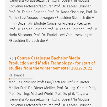
Ivanovska Voraussetzungen [...] r) Dozent/In Module
Convenor Professor/Lecturer
Prof
.
Dr
. Fabian Brunner
Prof
.
Dr
. Fabian Brunner,
Prof
.
Dr
. Nada Sissouno,
Prof
.
Dr
.
Patrick Levi Voraussetzungen /Beachten Sie auch die V
[...] r) Dozent/In Module Convenor Professor/Lecturer
Prof
.
Dr
. Fabian Brunner
Prof
.
Dr
. Fabian Brunner,
Prof
.
Dr
.
Nada Sissouno,
Prof
.
Dr
. Patrick Levi Voraussetzungen
/Beachten Sie auch die V
Course Catalogue Bachelor Media
[PDF]
Production and Media Technology - for start of
studies from the winter semester 2022/2023
Relevance:
Module Convenor Professor/Lecturer
Prof
.
Dr
. Dieter
Meiller
Prof
.
Dr
. Dieter Meiller,
Prof
.
Dr
.-Ing. Gerald Pirkl,
Prof
.
Dr
. - Ing. Michael Wiehl,
Prof
.
Dr
. phil. Tatyana
Ivanovska Voraussetzungen [...] r) Dozent/In Module
Convenor Professor/Lecturer
Prof
.
Dr
. Fabian Brunner