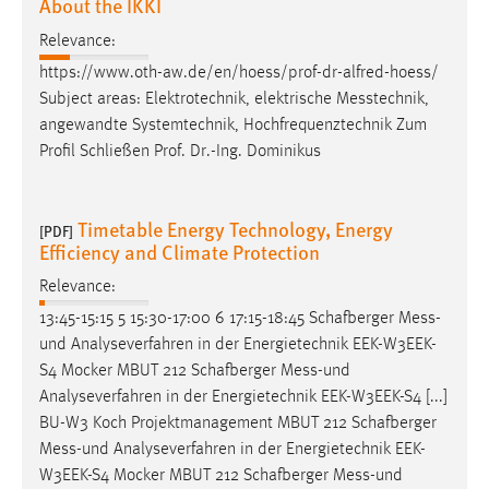
About the IKKI
Relevance:
https://www.oth-aw.de/en/hoess/prof-dr-alfred-hoess/
Subject areas: Elektro­tech­nik, elek­trische
Mess
­technik,
angewandte Systemtechnik, Hochfrequenztechnik Zum
Profil Schließen Prof. Dr.-Ing. Dominikus
Timetable Energy Technology, Energy
[PDF]
Efficiency and Climate Protection
Relevance:
13:45-15:15 5 15:30-17:00 6 17:15-18:45 Schafberger
Mess
-
und Analyseverfahren in der Energietechnik EEK-W3EEK-
S4 Mocker MBUT 212 Schafberger
Mess
-und
Analyseverfahren in der Energietechnik EEK-W3EEK-S4 [...]
BU-W3 Koch Projektmanagement MBUT 212 Schafberger
Mess
-und Analyseverfahren in der Energietechnik EEK-
W3EEK-S4 Mocker MBUT 212 Schafberger
Mess
-und