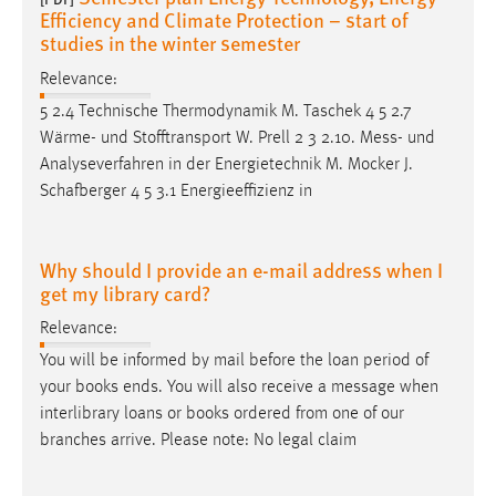
Efficiency and Climate Protection – start of
studies in the winter semester
Relevance:
5 2.4 Technische Thermodynamik M. Taschek 4 5 2.7
Wärme- und Stofftransport W. Prell 2 3 2.10.
Mess
- und
Analyseverfahren in der Energietechnik M. Mocker J.
Schafberger 4 5 3.1 Energieeffizienz in
Why should I provide an e-mail address when I
get my library card?
Relevance:
You will be informed by mail before the loan period of
your books ends. You will also receive a
message
when
interlibrary loans or books ordered from one of our
branches arrive. Please note: No legal claim