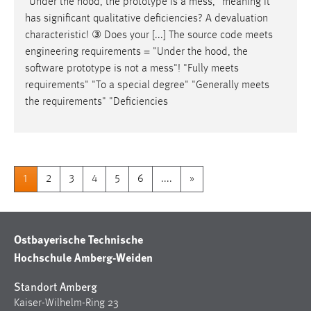
"Under the hood, the prototype is a
mess
," meaning it
has significant qualitative deficiencies? A devaluation
characteristic! ③ Does your [...] The source code meets
engineering requirements = "Under the hood, the
software prototype is not a
mess
"! "Fully meets
requirements" "To a special degree" "Generally meets
the requirements" "Deficiencies
1
2
3
4
5
6
....
»
Ostbayerische Technische
Hochschule Amberg-Weiden
Standort Amberg
Kaiser-Wilhelm-Ring 23