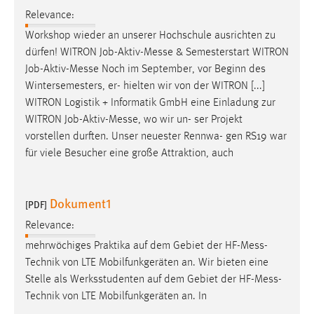
Relevance:
Workshop wieder an unserer Hochschule ausrichten zu
dürfen! WITRON Job-Aktiv-
Messe
& Semesterstart WITRON
Job-Aktiv-
Messe
Noch im September, vor Beginn des
Wintersemesters, er- hielten wir von der WITRON [...]
WITRON Logistik + Informatik GmbH eine Einladung zur
WITRON Job-Aktiv-
Messe
, wo wir un- ser Projekt
vorstellen durften. Unser neuester Rennwa- gen RS19 war
für viele Besucher eine große Attraktion, auch
Dokument1
[PDF]
Relevance:
mehrwöchiges Praktika auf dem Gebiet der HF-
Mess
-
Technik von LTE Mobilfunkgeräten an. Wir bieten eine
Stelle als Werksstudenten auf dem Gebiet der HF-
Mess
-
Technik von LTE Mobilfunkgeräten an. In