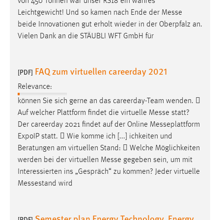
von 450 Tonnen war unser RS18 ein wahres
Leichtgewicht! Und so kamen nach Ende der
Messe
beide Innovationen gut erholt wieder in der Oberpfalz an.
Vielen Dank an die STÄUBLI WFT GmbH für
FAQ zum virtuellen careerday 2021
[PDF]
Relevance:
können Sie sich gerne an das careerday-Team wenden. 
Auf welcher Plattform findet die virtuelle
Messe
statt?
Der careerday 2021 findet auf der Online Messeplattform
ExpoIP statt.  Wie komme ich [...] ichkeiten und
Beratungen am virtuellen Stand:  Welche Möglichkeiten
werden bei der virtuellen
Messe
gegeben sein, um mit
Interessierten ins „Gespräch“ zu kommen? Jeder virtuelle
Messestand wird
Semester plan Energy Technology, Energy
[PDF]