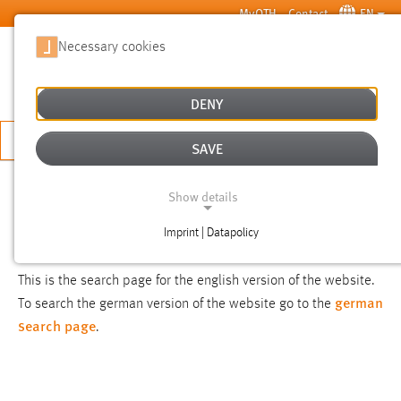
Skip to main content
MyOTH
Contact
EN
Necessary cookies
SUCHE
DENY
APPLY NOW
SAVE
SEARCH
Show details
Imprint | Datapolicy
NOTICE
NECESSARY COOKIES
This is the search page for the english version of the website.
german
To search the german version of the website go to the
search page
.