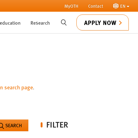
MyOTH
Contact
EN
APPLY NOW
 education
Research
SUCHE
n search page
.
FILTER
SEARCH