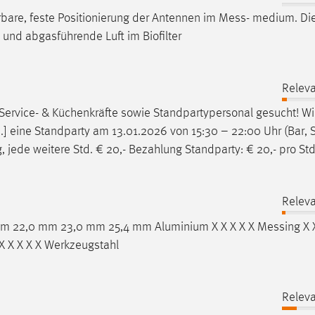
rbare, feste Positionierung der Antennen im
Mess
- medium. Di
 und abgasführende Luft im Biofilter
Relev
ervice- & Küchenkräfte sowie Standpartypersonal gesucht! Wi
.] eine Standparty am 13.01.2026 von 15:30 – 22:00 Uhr (Bar, 
ag, jede weitere Std. € 20,- Bezahlung Standparty: € 20,- pro St
Relev
m 22,0 mm 23,0 mm 25,4 mm Aluminium X X X X X
Messing
X 
n X X X X X Werkzeugstahl
Relev