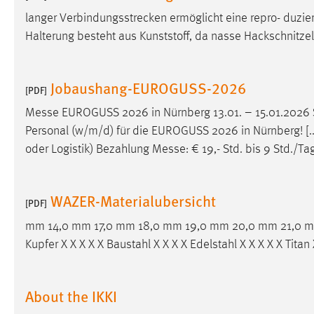
langer Verbindungsstrecken ermöglicht eine repro- duzie
Halterung besteht aus Kunststoff, da nasse Hackschnitzel
Jobaushang-EUROGUSS-2026
[PDF]
Messe
EUROGUSS 2026 in Nürnberg 13.01. – 15.01.2026 S
Personal (w/m/d) für die EUROGUSS 2026 in Nürnberg! [..
oder Logistik) Bezahlung
Messe
: € 19,- Std. bis 9 Std./T
WAZER-Materialubersicht
[PDF]
mm 14,0 mm 17,0 mm 18,0 mm 19,0 mm 20,0 mm 21,0 m
Kupfer X X X X X Baustahl X X X X Edelstahl X X X X X Tita
About the IKKI