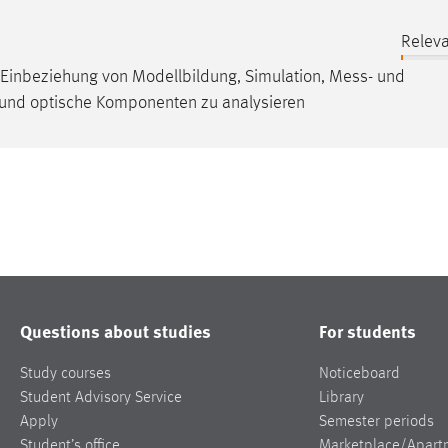
Relev
r Einbeziehung von Modellbildung, Simulation,
Mess
- und
 und optische Komponenten zu analysieren
Questions about studies
For students
Study courses
Noticeboard
Student Advisory Service
Library
Apply
Semester periods
Student’s office
Marketplace/Apart