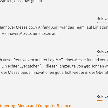
ste ich, dass das genau
Relev
 Hannover
Messe
2019 Anfang April war das Team, auf Einladu
er Hannover
Messe
, um diesen auf
Relev
ich unser Rennwagen auf der LogiMAT, einer
Messe
für und von 
n: Ein echter Eyecatcher [...] dieser Fahrzeuge von 450 Tonnen 
e der
Messe
beide Innovationen gut erholt wieder in der Oberpf
Relev
gineering, Media and Computer Science