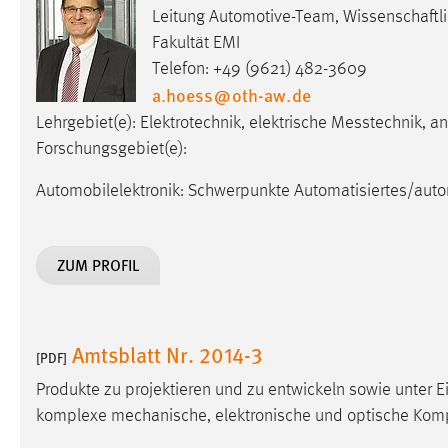
Leitung Automotive-Team, Wissenschaftl
Fakultät EMI
Telefon: +49 (9621) 482-3609
a.hoess
@
oth-aw
.
de
Lehrgebiet(e): Elektro­tech­nik, elek­trische Mess­techni
Forschungsgebiet(e):
Automobilelektronik: Schwerpunkte Automatisiertes/auto
ZUM PROFIL
Amtsblatt Nr. 2014-3
[PDF]
Produkte zu projektieren und zu entwickeln sowie unter 
komplexe mechanische, elektronische und optische Kom