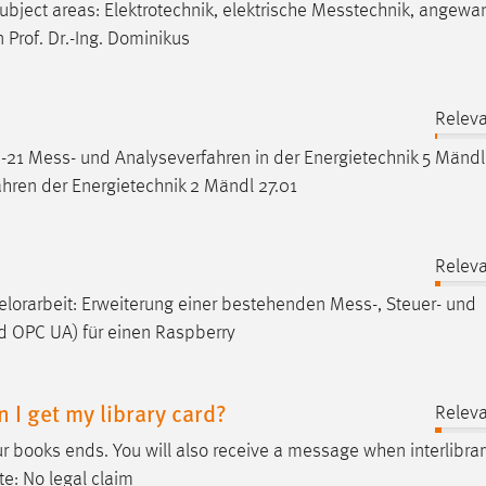
ect areas: Elektro­tech­nik, elek­trische
Mess
­technik, angewa
Prof. Dr.-Ing. Dominikus
Relev
0-21
Mess
- und Analyseverfahren in der Energietechnik 5 Mändl
ahren der Energietechnik 2 Mändl 27.01
Relev
elorarbeit: Erweiterung einer bestehenden
Mess
-, Steuer- und
d OPC UA) für einen Raspberry
 I get my library card?
Relev
ur books ends. You will also receive a
message
when interlibrar
te: No legal claim