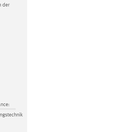
n der
ance:
ngstechnik