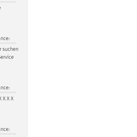
e
ance:
r suchen
Service
d
ance:
X X X X
ance: