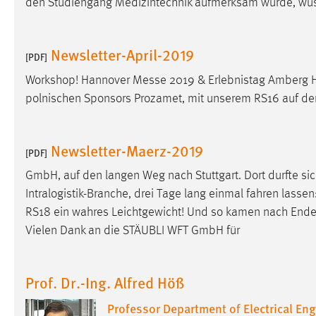
den Studiengang Medizintechnik aufmerksam wurde, wus
Newsletter-April-2019
[PDF]
Workshop! Hannover
Messe
2019 & Erlebnistag Amberg
polnischen Sponsors Prozamet, mit unserem RS16 auf d
Newsletter-Maerz-2019
[PDF]
GmbH, auf den langen Weg nach Stuttgart. Dort durfte s
Intralogistik-Branche, drei Tage lang einmal fahren lasse
RS18 ein wahres Leichtgewicht! Und so kamen nach End
Vielen Dank an die STÄUBLI WFT GmbH für
Prof. Dr.-Ing. Alfred Höß
Professor Department of Electrical En