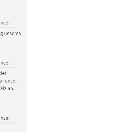
ance:
ng unseres
ance:
der
war unser
alz an.
ance: