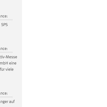
ance:
 SPS
ance:
tiv-
Messe
 GmbH eine
für viele
ance:
nger auf