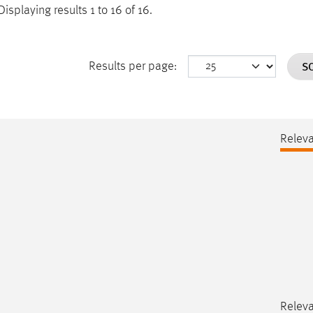
Displaying results 1 to 16 of 16.
S
Results per page:
Relev
Relev