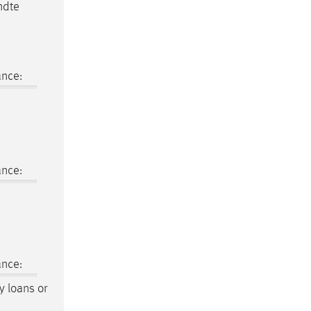
ndte
ance:
ance:
ance:
y loans or