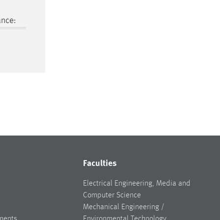
ance:
Faculties
Electrical Engineering, Media and
Computer Science
Mechanical Engineering /
ments
Environmental Technology