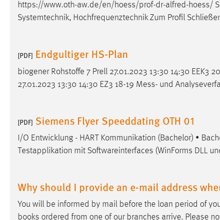
https://www.oth-aw.de/en/hoess/prof-dr-alfred-hoess/ Subj
Systemtechnik, Hochfrequenztechnik Zum Profil Schließen 
Endgultiger HS-Plan
[PDF]
biogener Rohstoffe 7 Prell 27.01.2023 13:30 14:30 EEK3 2
27.01.2023 13:30 14:30 EZ3 18-19
Mess
- und Analyseverf
Siemens Flyer Speeddating OTH 01
[PDF]
I/O Entwicklung - HART Kommunikation (Bachelor) • Bach
Testapplikation mit Softwareinterfaces (WinForms DLL un
Why should I provide an e-mail address when
You will be informed by mail before the loan period of yo
books ordered from one of our branches arrive. Please no