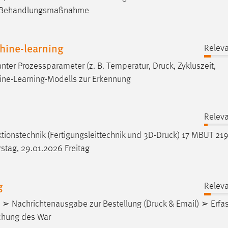
ine Behandlungsmaßnahme
ine-learning
Relev
vanter Prozessparameter (z. B. Temperatur,
Druck
, Zykluszeit,
ine-Learning-Modells zur Erkennung
Relev
ionstechnik (Fertigungsleittechnik und 3D-
Druck
) 17 MBUT 219
stag, 29.01.2026 Freitag
g
Relev
ng ➢ Nachrichtenausgabe zur Bestellung (
Druck
& Email) ➢ Erfa
uchung des War