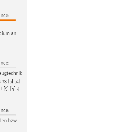
ance:
udium an
ance:
zeugtechnik
ng [5] [4]
 [5] [4] 4
ance:
den bzw.