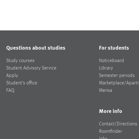
Questions about studies
For students
Study courses
Noticeboard
Student Advisory Service
Library
Apply
Semester periods
Student’s office
Marketplace/Apart
FAQ
Mensa
More info
Contact/Directions
Roomfinder