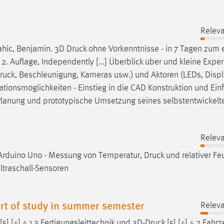
n
Relev
ahic, Benjamin. 3D
Druck
ohne Vorkenntnisse - in 7 Tagen zum 
2. Auflage, Independently [...] Überblick über und kleine Expe
ruck
, Beschleunigung, Kameras usw.) und Aktoren (LEDs, Displ
ationsmöglichkeiten - Einstieg in die CAD Konstruktion und Ein
Planung und prototypische Umsetzung seines selbstentwickelt
Relev
 Arduino Uno - Messung von Temperatur,
Druck
und relativer Fe
traschall-Sensoren
rt of study in summer semester
Relev
 [4] 4.1.3 Fertigungsleittechnik und 3D-
Druck
[5] [4] 4.2 Fahr