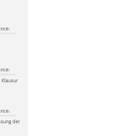
ance:
ance:
 Klausur
ance:
ssung der