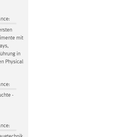
ance:
ersten
rimente mit
ays,
führung in
en Physical
ance:
uchte -
ance:
zeugtechnik