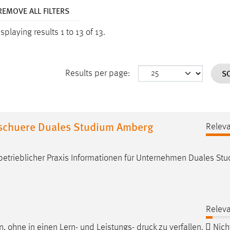
REMOVE ALL FILTERS
splaying results 1 to 13 of 13.
S
Results per page:
chuere Duales Studium Amberg
Relev
betrieblicher Praxis Informationen für Unternehmen Duales St
Relev
en, ohne in einen Lern- und Leistungs-
druck
zu verfallen.  Nich