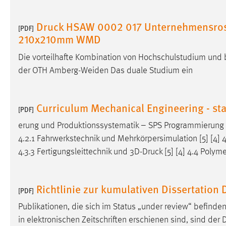
Druck HSAW 0002 017 Unternehmensros
[PDF]
210x210mm WMD
Die vorteilhafte Kombination von Hochschulstudium und 
der OTH Amberg-Weiden Das duale Studium ein
Curriculum Mechanical Engineering - sta
[PDF]
erung und Produktionssystematik – SPS Programmierung [5]
4.2.1 Fahrwerkstechnik und Mehrkörpersimulation [5] [4] 4.2
4.3.3 Fertigungsleittechnik und 3D-
Druck
[5] [4] 4.4 Polyme
Richtlinie zur kumulativen Dissertation
[PDF]
Publikationen, die sich im Status „under review“ befin
in elektronischen Zeitschriften erschienen sind, sind der 