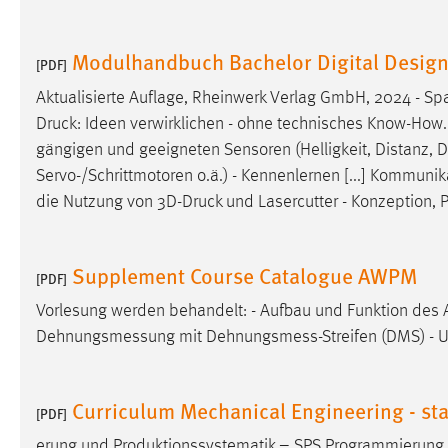
Modulhandbuch Bachelor Digital Desig
[PDF]
Aktualisierte Auflage, Rheinwerk Verlag GmbH, 2024 - Sp
Druck
: Ideen verwirklichen - ohne technisches Know-How. 
gängigen und geeigneten Sensoren (Helligkeit, Distanz,
D
Servo-/Schrittmotoren o.ä.) - Kennenlernen [...] Kommunik
die Nutzung von 3D-
Druck
und Lasercutter - Konzeption, 
Supplement Course Catalogue AWPM
[PDF]
Vorlesung werden behandelt: - Aufbau und Funktion des
Dehnungsmessung mit Dehnungsmess-Streifen (DMS) - Ul
Curriculum Mechanical Engineering - sta
[PDF]
erung und Produktionssystematik – SPS Programmierung [5]