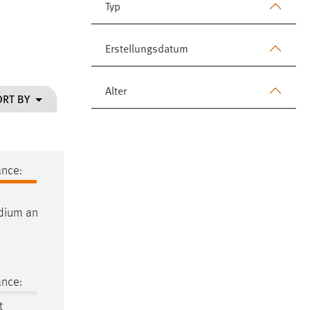
Typ
Erstellungsdatum
Alter
ORT BY
ance:
udium an
ance:
t