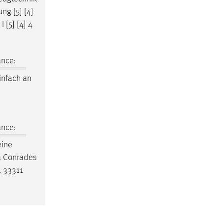
ng [5] [4]
 [5] [4] 4
ance:
einfach an
ance:
eine
ia Conrades
 33311