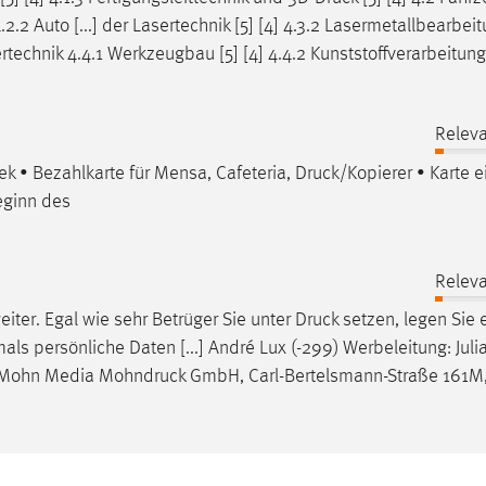
.2 Auto [...] der Lasertechnik [5] [4] 4.3.2 Lasermetallbearbeitu
rtechnik 4.4.1 Werkzeugbau [5] [4] 4.4.2 Kunststoffverarbeitung I
Relev
hek • Bezahlkarte für Mensa, Cafeteria,
Druck
/Kopierer • Karte 
eginn des
Relev
weiter. Egal wie sehr Betrüger Sie unter
Druck
setzen, legen Sie 
ls persönliche Daten [...] André Lux (-299) Werbeleitung: Jul
 Mohn Media Mohndruck GmbH, Carl-Bertelsmann-Straße 161M,