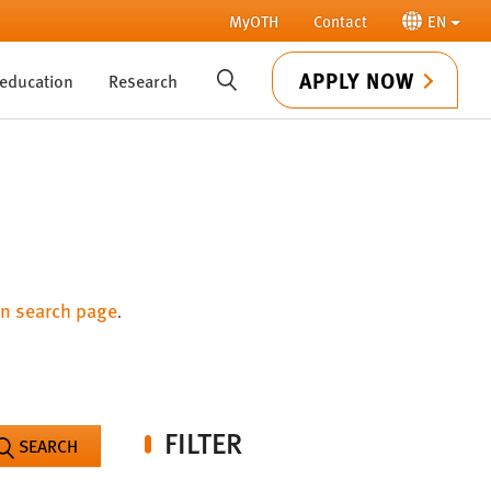
MyOTH
Contact
EN
APPLY NOW
 education
Research
SUCHE
n search page
.
FILTER
SEARCH