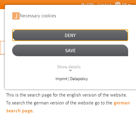
Skip to main content
MyOTH
Contact
EN
Necessary cookies
SUCHE
DENY
APPLY NOW
SAVE
SEARCH
Show details
Imprint | Datapolicy
NOTICE
NECESSARY COOKIES
This is the search page for the english version of the website.
german
To search the german version of the website go to the
search page
.