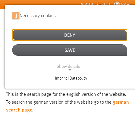
Skip to main content
MyOTH
Contact
EN
Necessary cookies
SUCHE
DENY
APPLY NOW
SAVE
SEARCH
Show details
Imprint | Datapolicy
NOTICE
NECESSARY COOKIES
This is the search page for the english version of the website.
german
To search the german version of the website go to the
search page
.