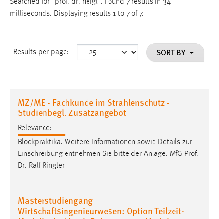
Searched for "prof. dr. heigl".
Found 7 results in 34
milliseconds.
Displaying results 1 to 7 of 7.
SORT BY
Results per page:
MZ/ME - Fachkunde im Strahlenschutz -
Studienbegl. Zusatzangebot
Relevance:
Blockpraktika. Weitere Informationen sowie Details zur
Einschreibung entnehmen Sie bitte der Anlage. MfG
Prof
.
Dr
. Ralf Ringler
Masterstudiengang
Wirtschaftsingenieurwesen: Option Teilzeit-