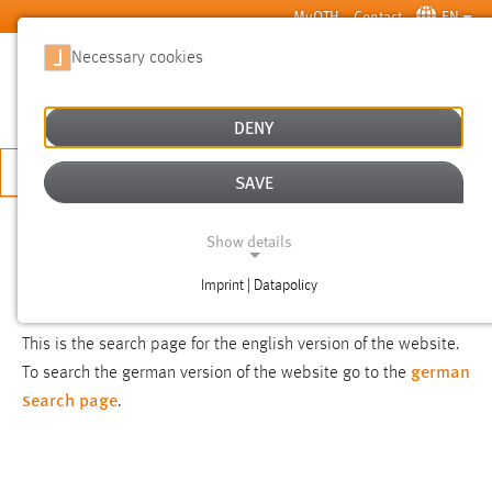
Skip to main content
MyOTH
Contact
EN
Necessary cookies
SUCHE
DENY
APPLY NOW
SAVE
SEARCH
Show details
Imprint | Datapolicy
NOTICE
NECESSARY COOKIES
This is the search page for the english version of the website.
german
To search the german version of the website go to the
search page
.