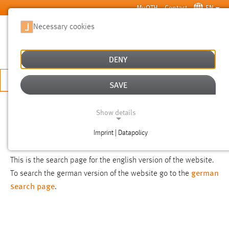
Skip to main content
MyOTH
Contact
EN
Necessary cookies
SUCHE
DENY
APPLY NOW
SAVE
SEARCH
Show details
Imprint | Datapolicy
NOTICE
NECESSARY COOKIES
This is the search page for the english version of the website.
german
To search the german version of the website go to the
search page
.