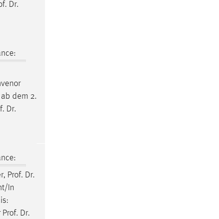
of
.
Dr
.
ance:
nvenor
t ab dem 2.
f
.
Dr
.
ance:
er,
Prof
.
Dr
.
t/In
is:
r
Prof
.
Dr
.