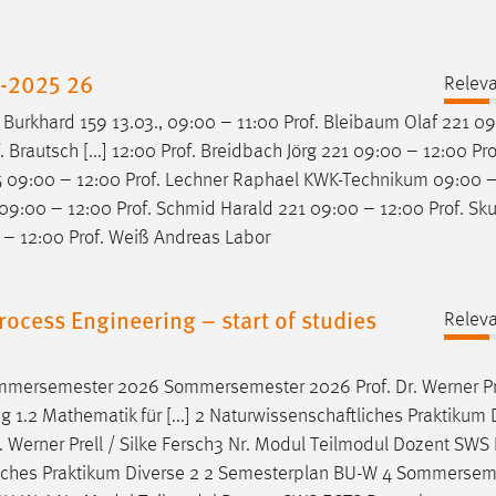
r-2025 26
Relev
r Burkhard 159 13.03., 09:00 – 11:00
Prof
. Bleibaum Olaf 221 0
. Brautsch [...] 12:00
Prof
. Breidbach Jörg 221 09:00 – 12:00
Pro
75 09:00 – 12:00
Prof
. Lechner Raphael KWK-Technikum 09:00 –
 09:00 – 12:00
Prof
. Schmid Harald 221 09:00 – 12:00
Prof
. Sk
 – 12:00
Prof
. Weiß Andreas Labor
ocess Engineering – start of studies
Relev
 Sommersemester 2026 Sommersemester 2026
Prof
.
Dr
. Werner Pr
.2 Mathematik für [...] 2 Naturwissenschaftliches Praktikum 
. Werner Prell / Silke Fersch3 Nr. Modul Teilmodul Dozent SWS
ftliches Praktikum Diverse 2 2 Semesterplan BU-W 4 Sommersem