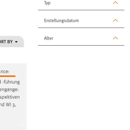
Typ
Erstellungsdatum
Alter
ORT BY
ance:
 -führung
iengänge:
rspektiven
nd WI 3,