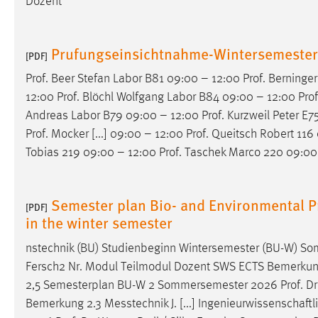
Dozent
Prufungseinsichtnahme-Wintersemeste
[PDF]
Prof
. Beer Stefan Labor B81 09:00 – 12:00
Prof
. Berninge
12:00
Prof
. Blöchl Wolfgang Labor B84 09:00 – 12:00
Prof
Andreas Labor B79 09:00 – 12:00
Prof
. Kurzweil Peter E
Prof
. Mocker [...] 09:00 – 12:00
Prof
. Queitsch Robert 116
Tobias 219 09:00 – 12:00
Prof
. Taschek Marco 220 09:00
Semester plan Bio- and Environmental Pr
[PDF]
in the winter semester
nstechnik (BU) Studienbeginn Wintersemester (BU-W)
Fersch2 Nr. Modul Teilmodul Dozent SWS ECTS Bemerkung 1
2,5 Semesterplan BU-W 2 Sommersemester 2026
Prof
.
Dr
Bemerkung 2.3 Messtechnik J. [...] Ingenieurwissenscha