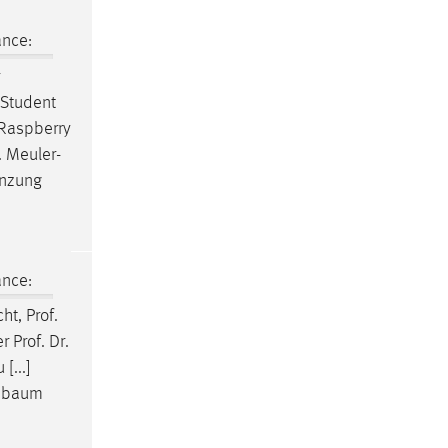
ance:
 Student
 Raspberry
. Meuler-
änzung
ance:
cht,
Prof
.
er
Prof
.
Dr
.
[...]
eibaum