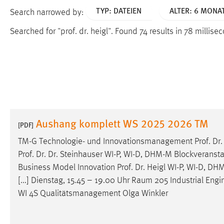
TYP: DATEIEN
ALTER: 6 MONAT
Search narrowed by:
Searched for "prof. dr. heigl".
Found 74 results in 78 millise
Aushang komplett WS 2025 2026 TM
[PDF]
TM-G Technologie- und Innovationsmanagement
Prof
.
Dr
Prof
.
Dr
.
Dr
. Steinhauser WI-P, WI-D, DHM-M Blockveransta
Business Model Innovation
Prof
.
Dr
.
Heigl
WI-P, WI-D, DHM
[...] Dienstag, 15.45 – 19.00 Uhr Raum 205 Industrial Engi
WI 4S Qualitätsmanagement Olga Winkler