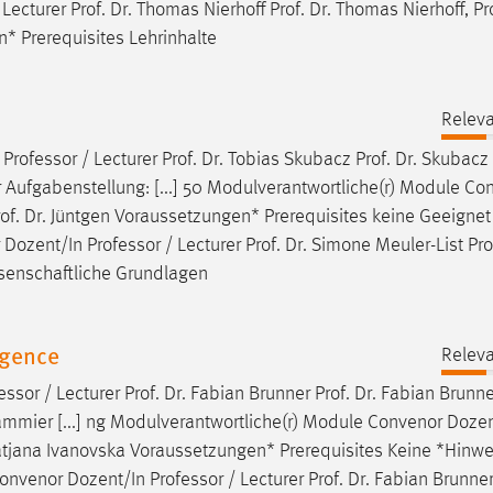
 Lecturer
Prof
.
Dr
. Thomas Nierhoff
Prof
.
Dr
. Thomas Nierhoff,
Pr
n* Prerequisites Lehrinhalte
Relev
Professor / Lecturer
Prof
.
Dr
. Tobias Skubacz
Prof
.
Dr
. Skubacz
Aufgabenstellung: [...] 50 Modulverantwortliche(r) Module Co
of
.
Dr
. Jüntgen Voraussetzungen* Prerequisites keine Geeigne
 Dozent/In Professor / Lecturer
Prof
.
Dr
. Simone Meuler-List
Pro
ssenschaftliche Grundlagen
igence
Relev
essor / Lecturer
Prof
.
Dr
. Fabian Brunner
Prof
.
Dr
. Fabian Brunn
ammier [...] ng Modulverantwortliche(r) Module Convenor Dozen
atjana Ivanovska Voraussetzungen* Prerequisites Keine *Hinwe
Convenor Dozent/In Professor / Lecturer
Prof
.
Dr
. Fabian Brunne