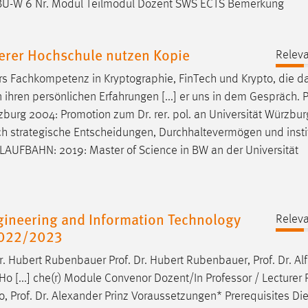
an BU-W 6 Nr. Modul Teilmodul Dozent SWS ECTS Bemerkung
erer Hochschule nutzen Kopie
Relev
rs Fachkompetenz in Kryptographie, FinTech und Krypto, die d
 ihren persönlichen Erfahrungen [...] er uns in dem Gespräch.
rzburg 2004: Promotion zum
Dr
. rer. pol. an Universität Würzbu
auch strategische Entscheidungen, Durchhaltevermögen und insti
AUFBAHN: 2019: Master of Science in BW an der Universität
ngineering and Information Technology
Relev
 2022/2023
r
. Hubert Rubenbauer
Prof
.
Dr
. Hubert Rubenbauer,
Prof
.
Dr
. Al
Ho [...] che(r) Module Convenor Dozent/In Professor / Lecturer
o,
Prof
.
Dr
. Alexander Prinz Voraussetzungen* Prerequisites Di