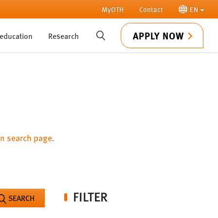
MyOTH
Contact
EN
APPLY NOW
 education
Research
SUCHE
n search page
.
FILTER
SEARCH