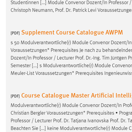
Studentinnen [...] Module Convenor Dozent/In Professor /
Christoph Neumann,
Prof
.
Dr
. Patrick Levi Voraussetzunge
Supplement Course Catalogue AWPM
[PDF]
s 50 Modulverantwortliche(r) Module Convenor Dozent/In 
Voraussetzungen* Prerequisites Je nach zu behandelnder 
Dozent/In Professor / Lecturer
Prof
.
Dr
.-Ing. Tim Jüntgen
Pr
Semester [...] s Modulverantwortliche(r) Module Convenor
Meuler-List Voraussetzungen* Prerequisites Ingenieurwi
Course Catalogue Master Artificial Intell
[PDF]
Modulverantwortliche(r) Module Convenor Dozent/In Prof
Christian Bergler Voraussetzungen* Prerequisites • Progr
Professor / Lecturer
Prof
.
Dr
. Tatjana Ivanovska
Prof
.
Dr
. T
Beachten Sie [...] keine Modulverantwortliche(r) Module 