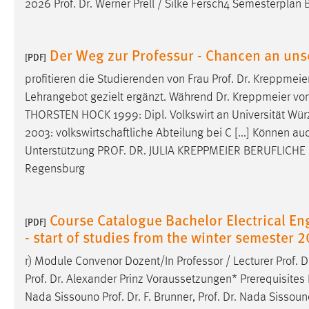
2026
Prof
.
Dr
. Werner Prell / Silke Fersch4 Semesterpl
Der Weg zur Professur - Chancen an uns
[PDF]
profitieren die Studierenden von Frau
Prof
.
Dr
. Kreppmeie
Lehrangebot gezielt ergänzt. Während
Dr
. Kreppmeier von
THORSTEN HOCK 1999: Dipl. Volkswirt an Universität Wü
2003: volkswirtschaftliche Abteilung bei C [...] Können 
Unterstützung
PROF
.
DR
. JULIA KREPPMEIER BERUFLICHE L
Regensburg
Course Catalogue Bachelor Electrical E
[PDF]
- start of studies from the winter semester
r) Module Convenor Dozent/In Professor / Lecturer
Prof
.
D
Prof
.
Dr
. Alexander Prinz Voraussetzungen* Prerequisites 
Nada Sissouno
Prof
.
Dr
. F. Brunner,
Prof
.
Dr
. Nada Sissoun