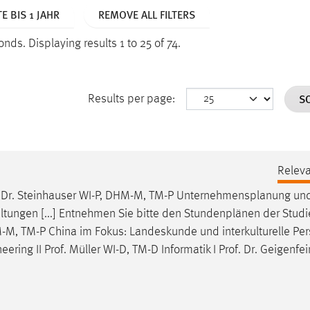
E BIS 1 JAHR
REMOVE ALL FILTERS
conds.
Displaying results 1 to 25 of 74.
S
Results per page:
Relev
.
Dr
. Steinhauser WI-P, DHM-M, TM-P Unternehmensplanung und
ltungen [...] Entnehmen Sie bitte den Stundenplänen der Stud
-M, TM-P China im Fokus: Landeskunde und interkulturelle Pe
neering II
Prof
. Müller WI-D, TM-D Informatik I
Prof
.
Dr
. Geigenfei