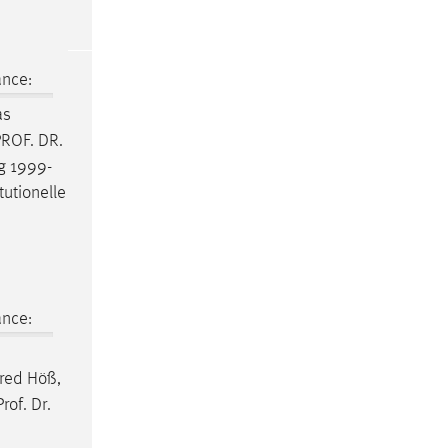
ance:
as
PROF
.
DR
.
rg 1999-
tutionelle
ance:
fred Höß,
Prof
.
Dr
.
e