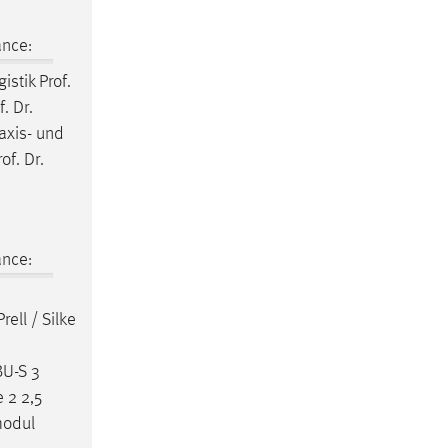
ance:
gistik
Prof
.
f
.
Dr
.
raxis- und
rof
.
Dr
.
ance:
rell / Silke
BU-S 3
 2 2,5
modul