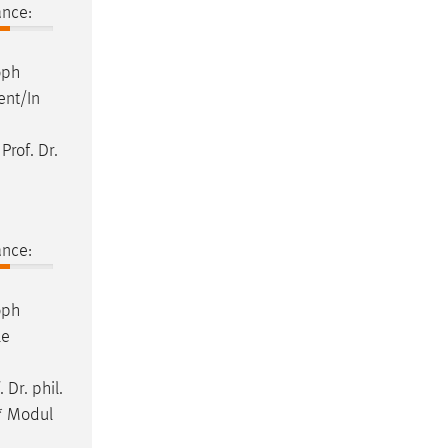
ance:
oph
ent/In
r
Prof
.
Dr
.
ance:
oph
le
.
Dr
. phil.
* Modul