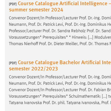
Course Catalogue Artificial Intelligence –
[PDF]
summer semester 2024
Convenor Dozent/In Professor/Lecturer
Prof
.
Dr
.-Ing. Do
Neumann,
Prof
.
Dr
. Patrick Levi,
Prof
.
Dr
.-Ing. Dominikus H
Professor/Lecturer
Prof
.
Dr
. Sandra Rebholz
Prof
.
Dr
. Sand
Voraussetzungen* Prerequisites* * Hinweis: [...] Modulv
Thomas Nierhoff
Prof
.
Dr
. Dieter Meiller,
Prof
.
Dr
. Thomas N
Course Catalogue Bachelor Artificial Intel
[PDF]
semester 2022/2023
Convenor Dozent/In Professor/Lecturer
Prof
.
Dr
.-Ing. Do
Neumann,
Prof
.
Dr
. Patrick Levi,
Prof
.
Dr
.-Ing. Dominikus 
Convenor Dozent/In Professor/Lecturer
Prof
.
Dr
. Fabian B
Voraussetzungen* Prerequisites* Schulmathematik: [...] 
Tatyana Ivanovska
Prof
.
Dr
. phil. Tatyana Ivanovska,
Prof
.