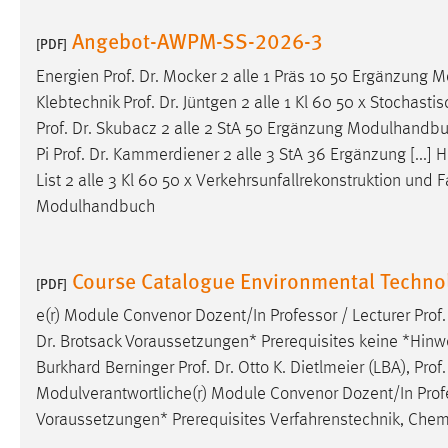
Angebot-AWPM-SS-2026-3
[PDF]
Energien
Prof
.
Dr
. Mocker 2 alle 1 Präs 10 50 Ergänzun
Klebtechnik
Prof
.
Dr
. Jüntgen 2 alle 1 Kl 60 50 x Stochast
Prof
.
Dr
. Skubacz 2 alle 2 StA 50 Ergänzung Modulhandb
Pi
Prof
.
Dr
. Kammerdiener 2 alle 3 StA 36 Ergänzung [...]
List 2 alle 3 Kl 60 50 x Verkehrsunfallrekonstruktion und
Modulhandbuch
Course Catalogue Environmental Techno
[PDF]
e(r) Module Convenor Dozent/In Professor / Lecturer
Prof
Dr
. Brotsack Voraussetzungen* Prerequisites keine *Hinwei
Burkhard Berninger
Prof
.
Dr
. Otto K. Dietlmeier (LBA),
Prof
Modulverantwortliche(r) Module Convenor Dozent/In Prof
Voraussetzungen* Prerequisites Verfahrenstechnik, Chem