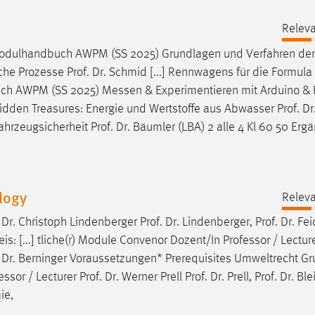
Relev
g Modulhandbuch AWPM (SS 2025) Grundlagen und Verfahren der
ische Prozesse
Prof
.
Dr
. Schmid [...] Rennwagens für die Formula
uch AWPM (SS 2025) Messen & Experimentieren mit Arduino &
 Hidden Treasures: Energie und Wertstoffe aus Abwasser
Prof
.
Dr
 Fahrzeugsicherheit
Prof
.
Dr
. Bäumler (LBA) 2 alle 4 Kl 60 50 Erg
logy
Relev
.
Dr
. Christoph Lindenberger
Prof
.
Dr
. Lindenberger,
Prof
.
Dr
. Fei
s: [...] tliche(r) Module Convenor Dozent/In Professor / Lectur
.
Dr
. Berninger Voraussetzungen* Prerequisites Umweltrecht Gru 
essor / Lecturer
Prof
.
Dr
. Werner Prell
Prof
.
Dr
. Prell,
Prof
.
Dr
. Bl
ie,