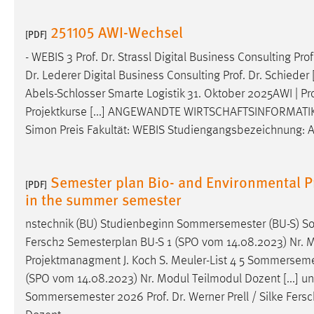
251105 AWI-Wechsel
[PDF]
- WEBIS 3
Prof
.
Dr
. Strassl Digital Business Consulting
Prof
Dr
. Lederer Digital Business Consulting
Prof
.
Dr
. Schieder
Abels-Schlosser Smarte Logistik 31. Oktober 2025AWI |
Pr
Projektkurse [...] ANGEWANDTE WIRTSCHAFTSINFORMATI
Simon Preis Fakultät: WEBIS Studiengangsbezeichnung: A
Semester plan Bio- and Environmental Pr
[PDF]
in the summer semester
nstechnik (BU) Studienbeginn Sommersemester (BU-S)
Fersch2 Semesterplan BU-S 1 (SPO vom 14.08.2023) Nr. Mo
Projektmanagment J. Koch S. Meuler-List 4 5 Sommerse
(SPO vom 14.08.2023) Nr. Modul Teilmodul Dozent [...] un
Sommersemester 2026
Prof
.
Dr
. Werner Prell / Silke Fe