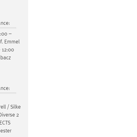
ance:
9:00 –
f
. Emmel
 12:00
ubacz
ance:
ell / Silke
Diverse 2
 ECTS
ester