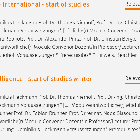
 International - start of studies
Relev
minikus Heckmann
Prof
.
Dr
. Thomas Nierhoff,
Prof
.
Dr
.-Ing. Christ
eckmann Voraussetzungen* [...] tliche(r) Module Convenor Doz
ra Rebholz,
Prof
.
Dr
. Alexander Prinz,
Prof
.
Dr
. Christian Bergler
erantwortliche(r) Module Convenor Dozent/In Professor/Lecture
ierhoff Voraussetzungen* Prerequisites* * Hinweis: Beachten
ligence - start of studies winter
Relev
minikus Heckmann
Prof
.
Dr
. Thomas Nierhoff,
Prof
.
Dr
.-Ing. Christ
Heckmann Voraussetzungen* [...] Modulverantwortliche(r) Modu
runner
Prof
.
Dr
. Fabian Brunner,
Prof
.
Dr
.rer.nat. Nada Sissouno
twortliche(r) Module Convenor Dozent/In Professor/Lecturer
Prof
Dr
.-Ing. Dominikus Heckmann Voraussetzungen* Prerequisites