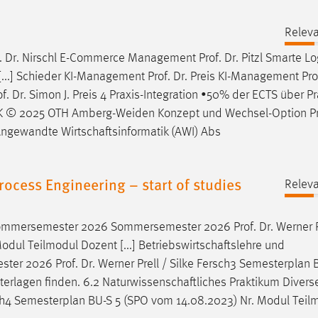
Relev
.
Dr
. Nirschl E-Commerce Management
Prof
.
Dr
. Pitzl Smarte Lo
 [...] Schieder KI-Management
Prof
.
Dr
. Preis KI-Management
Pro
of
.
Dr
. Simon J. Preis 4 Praxis-Integration •50% der ECTS über P
K © 2025 OTH Amberg-Weiden Konzept und Wechsel-Option
P
ngewandte Wirtschaftsinformatik (AWI) Abs
ocess Engineering – start of studies
Relev
 Sommersemester 2026 Sommersemester 2026
Prof
.
Dr
. Werner P
dul Teilmodul Dozent [...] Betriebswirtschaftslehre und
mester 2026
Prof
.
Dr
. Werner Prell / Silke Fersch3 Semesterplan 
terlagen finden. 6.2 Naturwissenschaftliches Praktikum Diverse
rsch4 Semesterplan BU-S 5 (SPO vom 14.08.2023) Nr. Modul Teil