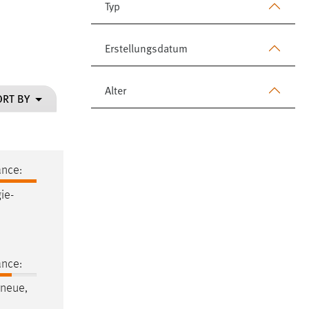
Typ
Erstellungsdatum
Alter
ORT BY
ance:
ie-
ance:
neue,