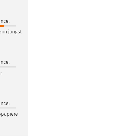
ance:
ann jüngst
ance:
r
ance:
spapiere