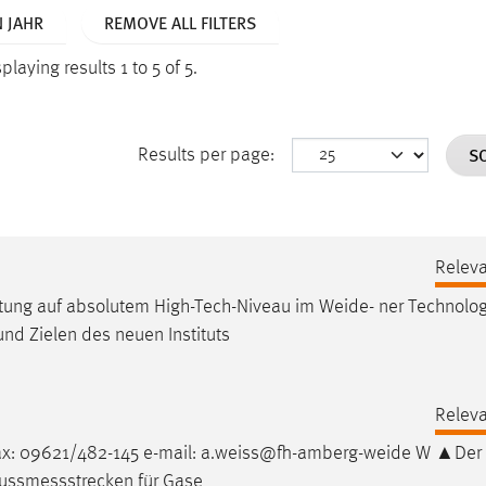
N JAHR
REMOVE ALL FILTERS
playing results 1 to 5 of 5.
S
Results per page:
Relev
attung auf absolutem High-Tech-Niveau im
Weide
- ner Technolog
nd Zielen des neuen Instituts
Relev
x: 09621/482-145 e-mail: a.weiss@fh-amberg-
weide
W ▲Der 
lussmessstrecken für Gase