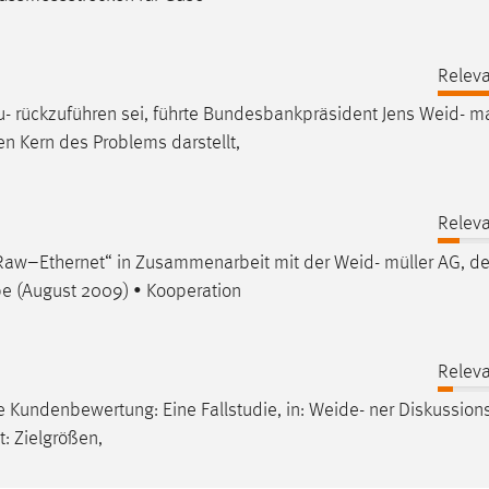
Relev
- rückzuführen sei, führte Bundesbankpräsident Jens
Weid
- m
n Kern des Problems darstellt,
Relev
d Raw–Ethernet“ in Zusammenarbeit mit der
Weid
- müller AG, de
e (August 2009) • Kooperation
Relev
rte Kundenbewertung: Eine Fallstudie, in:
Weide
- ner Diskussion
: Zielgrößen,