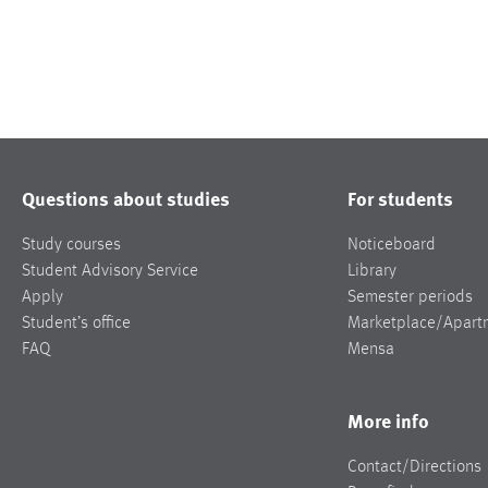
Questions about studies
For students
Study courses
Noticeboard
Student Advisory Service
Library
Apply
Semester periods
Student’s office
Marketplace/Apart
FAQ
Mensa
More info
Contact/Directions