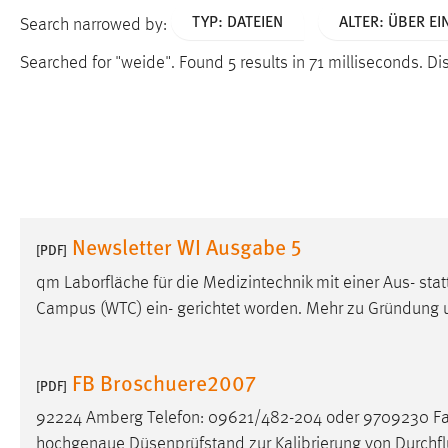
TYP: DATEIEN
ALTER: ÜBER EI
Search narrowed by:
Searched for "weide".
Found 5 results in 71 milliseconds.
Dis
Newsletter WI Ausgabe 5
[PDF]
qm Laborfläche für die Medizintechnik mit einer Aus- st
Campus (WTC) ein- gerichtet worden. Mehr zu Gründung u
FB Broschuere2007
[PDF]
92224 Amberg Telefon: 09621/482-204 oder 9709230 Fa
hochgenaue Düsenprüfstand zur Kalibrierung von Durchf