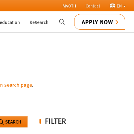
MyOTH
Contact
EN
APPLY NOW
 education
Research
SUCHE
n search page
.
FILTER
SEARCH