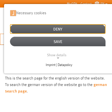
Skip to main content
MyOTH
Contact
EN
Necessary cookies
SUCHE
DENY
APPLY NOW
SAVE
SEARCH
Show details
Imprint | Datapolicy
NOTICE
NECESSARY COOKIES
This is the search page for the english version of the website.
german
To search the german version of the website go to the
search page
.