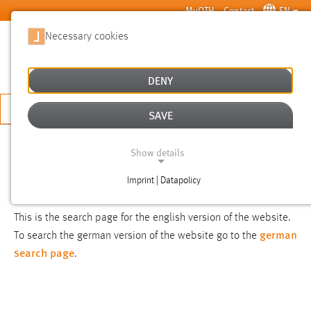
Skip to main content
MyOTH
Contact
EN
Necessary cookies
SUCHE
DENY
APPLY NOW
SAVE
SEARCH
Show details
Imprint | Datapolicy
NOTICE
NECESSARY COOKIES
This is the search page for the english version of the website.
german
To search the german version of the website go to the
search page
.