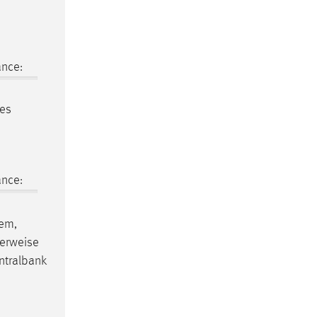
ance:
hes
ance:
tem,
lerweise
ntralbank