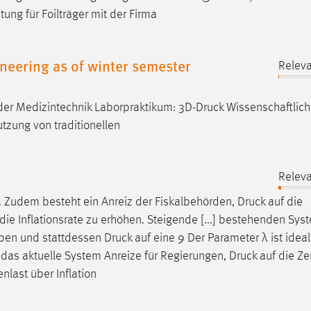
ng für Foilträger mit der Firma
neering as of winter semester
Relev
der Medizintechnik Laborpraktikum: 3D-
Druck
Wissenschaftlic
tzung von traditionellen
Relev
 Zudem besteht ein Anreiz der Fiskalbehörden,
Druck
auf die
ie Inflationsrate zu erhöhen. Steigende [...] bestehenden Sys
ieben und stattdessen
Druck
auf eine 9 Der Parameter λ ist idea
 das aktuelle System Anreize für Regierungen,
Druck
auf die Ze
nlast über Inflation