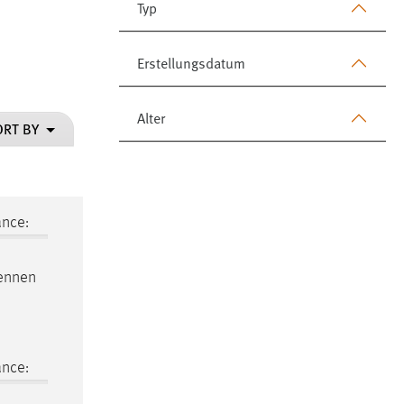
Typ
Erstellungsdatum
Alter
ORT BY
ance:
rennen
ance: