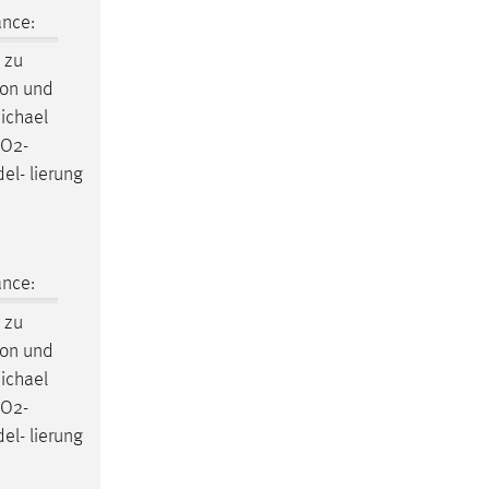
ance:
 zu
ion und
hael
NO2-
el- lierung
ance:
 zu
ion und
hael
NO2-
el- lierung