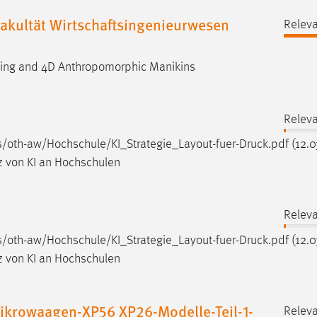
 Fakultät Wirtschaftsingenieurwesen
Relev
inting and 4D Anthropomorphic Manikins
Relev
les/oth-aw/Hochschule/KI_Strategie_Layout-fuer-
Druck
.pdf (12.
tz von KI an Hochschulen
Relev
les/oth-aw/Hochschule/KI_Strategie_Layout-fuer-
Druck
.pdf (12.
tz von KI an Hochschulen
ikrowaagen-XP56 XP26-Modelle-Teil-1-
Relev