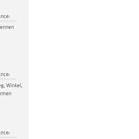
ance:
rennen
ance:
eg, Winkel,
formen
ance: