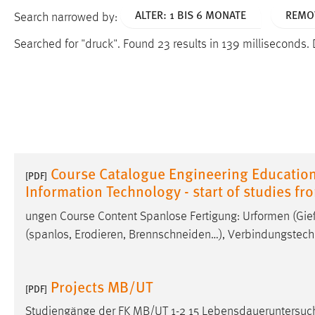
ALTER: 1 BIS 6 MONATE
REMOV
Search narrowed by:
Searched for "druck".
Found 23 results in 139 milliseconds.
Course Catalogue Engineering Education
[PDF]
Information Technology - start of studies 
ungen Course Content Spanlose Fertigung: Urformen (Gieß
(spanlos, Erodieren, Brennschneiden…), Verbindungstech
Projects MB/UT
[PDF]
Studiengänge der FK MB/UT 1-2 15 Lebensdaueruntersuchu