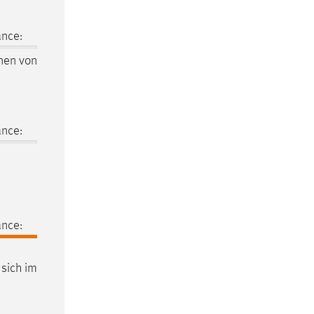
ance:
nen von
ance:
ance:
 sich im