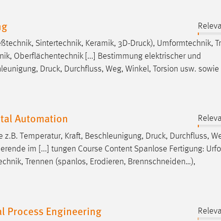
ng
Relev
technik, Sintertechnik, Keramik, 3D-
Druck
), Umformtechnik, T
ik, Oberflächentechnik [...] Bestimmung elektrischer und
chleunigung,
Druck
, Durchfluss, Weg, Winkel, Torsion usw. sowie
tal Automation
Relev
e z.B. Temperatur, Kraft, Beschleunigung,
Druck
, Durchfluss, W
ierende im [...] tungen Course Content Spanlose Fertigung: Ur
echnik, Trennen (spanlos, Erodieren, Brennschneiden…),
l Process Engineering
Relev