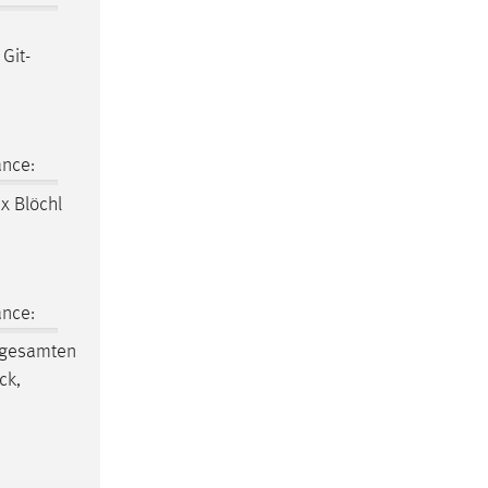
 Git­
ance:
 x Blöchl
ance:
r gesamten
ck
,