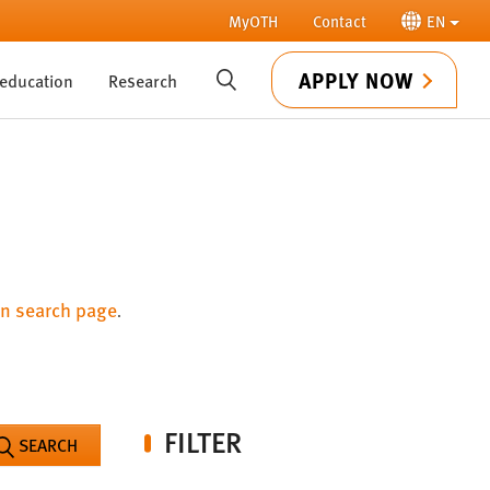
MyOTH
Contact
EN
APPLY NOW
 education
Research
SUCHE
n search page
.
FILTER
SEARCH