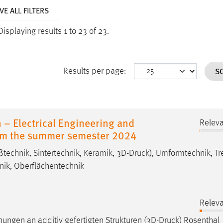
E ALL FILTERS
Displaying results 1 to 23 of 23.
S
Results per page:
 – Electrical Engineering and
Relev
from the summer semester 2024
technik, Sintertechnik, Keramik, 3D-
Druck
), Umformtechnik, T
nik, Oberflächentechnik
Relev
ngen an additiv gefertigten Strukturen (3D-
Druck
) Rosenthal