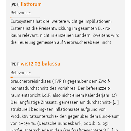
listforum
[PDF]
Relevance:
Eurosystems hat drei weitere wichtige Implikationen:
Erstens ist die Preisentwicklung im gesamten Eu- ro-
Raum
relevant, nicht in einzelnen Ländern. Zweitens wird
die Teuerung gemessen auf Verbraucherebene, nicht
wist2 03 balassa
[PDF]
Relevance:
braucherpreisindizes (HVPIs) gegenüber dem Zwölf-
monatsdurchschnitt des Vorjahres. Der Referenzzeit-
raum
entspricht i.d.R. also nicht einem Kalenderjahr. (2)
Der langfristige Zinssatz, gemessen am durchschnitt- [...]
strukturell beding- ten Inflationsrate aufgrund von
Produktivitätsunterschie- den gegenüber dem Euro-
Raum
von 2–2½ %. (Deutsche Bundesbank, 2001b, S. 25).
Große Unterschiede in den (kaufkraftgewichteten) [...] in