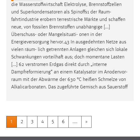
die Wasserstoffwirtschaft Elektrolyse, Brennstoffzellen
und Superkondensatoren als Spinoffs1 der
Raum
-
fahrtindustrie erobern terrestrische Märkte und schaffen
neue, von fossilen Brennstoffen unabhängige [...]
Überschuss- oder Mangelsituati- onen in der
Energieversorgung hervor.43 In ausgedehnten Netze aus
vielen
räum
- lich getrennten Anlagen gleichen sich lokale
Schwankungen vorteilhaft aus; doch momentane Lasten
[...] 62 verstromen Erdgas direkt durch „interne
Dampfreformierung“ an einem Katalysator im Anodenvor-
raum
mit der Abwärme der 630 °C heißen Schmelze von
Alkalicarbonaten. Das zugeführte Gemisch aus Sauerstoff
1
2
3
4
5
6
....
»