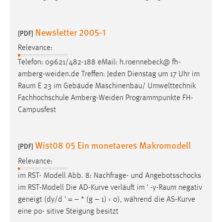
Newsletter 2005-1
[PDF]
Relevance:
Telefon: 09621/482-188 eMail: h.roennebeck@ fh-
amberg-weiden.de Treffen: Jeden Dienstag um 17 Uhr im
Raum
E 23 im Gebäude Maschinenbau/ Umwelttechnik
Fachhochschule Amberg-Weiden Programmpunkte FH-
Campusfest
Wist08 05 Ein monetaeres Makromodell
[PDF]
Relevance:
im RST- Modell Abb. 8: Nachfrage- und Angebotsschocks
im RST-Modell Die AD-Kurve verläuft im ‘ -y-
Raum
negativ
geneigt (dy/d ‘ = – * (g – 1) ‹ 0), während die AS-Kurve
eine po- sitive Steigung besitzt