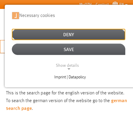
Skip to main content
MyOTH
Contact
EN
Necessary cookies
SUCHE
DENY
APPLY NOW
SAVE
SEARCH
Show details
Imprint | Datapolicy
NOTICE
NECESSARY COOKIES
This is the search page for the english version of the website.
german
To search the german version of the website go to the
search page
.