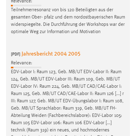
Relevance:
Teilnehmerresonanz von bis 120 Beteiligten aus der
gesamten Ober- pfalz und dem nordostbayerischen
Raum
widerspiegelte. Die Durchführung der Workshops war der
optimale Weg zur Information und Motivation
Jahresbericht 2004 2005
[PDF]
Relevance:
EDV-Labor I:
Raum
123, Geb. MB/UT EDV-Labor II:
Raum
124, Geb. MB/UT EDV-Labor III:
Raum
109, Geb. MB/UT
EDV-Labor IV:
Raum
224, Geb. MB/UT CAD/CAE-Labor I:
Raum
125, Geb. MB/UT CAD/CAE-Labor II:
Raum
126 [...] r
III:
Raum
127, Geb. MB/UT EDV-Übungslabor I:
Raum
108,
Geb. MB/UT Sprachlabor:
Raum
319, Geb. MB/UT FH-
Abteilung Weiden (Fachbereichslabore): EDV-Labor 105:
Raum
105 EDV-Labor 106:
Raum
106 EDV-Labor [...]
technik (
Raum
319) ein neues, und hochmodernes