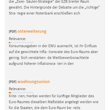
die „Zwei- Säulen-Strategie“ der EZB breiter
Raum
gewährt. Die Hintergründe der Debatte um die „richtige“
Stra- tegie einer Notenbank erschließen sich
osterweiterung
[PDF]
Relevance:
Konsumausgaben in der EWU ausmacht, ist ihr Einfluss
auf die gewichtete Infla- tionsrate des Euro-
Raums
aber
gering. Sich verstärken- de Wettbewerbsnachteile
aufgrund höherer Inflationsra- ten in den
waehrungsunion
[PDF]
Relevance:
Krite- rien; hierbei werden für künftige Mitglieder des
Euro-
Raumes
dieselben Maßstäbe angelegt werden wie
für die Staaten, die dem Euro-
Raum
be- reits