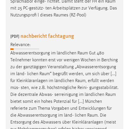
Sprachlabor einge- richtet. Damit steht der FH ein
Raum
mit 25 PC-gestütz- ten Arbeitsplätzen zur Verfügung. Das
Nutzungsprofi l dieses
Raumes
(RZ-Pool)
nachbericht fachtagung
[PDF]
Relevance:
Abwasserentsorgung im ländlichen
Raum
Gut 480
Teilnehmer konnten erst vor wenigen Wochen in Berching
zu der ganztägigen Veranstaltung „Abwasserentsorgung
im länd- lichen
Raum
“ begrüßt werden, um sich über [...]
für Kleinkläranlagen im ländlichen
Raum
, erfüllt werden
müs- sten, wie z.B. höchstmögliche Reini- gungsstabilität.
Die dezentrale Abwas- serreinigung im ländlichen
Raum
bietet somit ein hohes Potenzial für [...] München
referierte zum Thema Vorgaben und Entwicklungen für
die Abwasserentsorgung im länd- lichen
Raum
. Die
Entsorgung des Abwassers über Kleinkläranlagen (meist