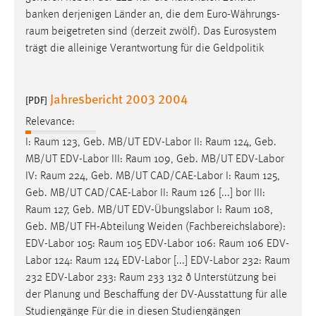
banken derjenigen Länder an, die dem Euro-Währungs-
raum
beigetreten sind (derzeit zwölf). Das Eurosystem
trägt die alleinige Verantwortung für die Geldpolitik
Jahresbericht 2003 2004
[PDF]
Relevance:
I:
Raum
123, Geb. MB/UT EDV-Labor II:
Raum
124, Geb.
MB/UT EDV-Labor III:
Raum
109, Geb. MB/UT EDV-Labor
IV:
Raum
224, Geb. MB/UT CAD/CAE-Labor I:
Raum
125,
Geb. MB/UT CAD/CAE-Labor II:
Raum
126 [...] bor III:
Raum
127, Geb. MB/UT EDV-Übungslabor I:
Raum
108,
Geb. MB/UT FH-Abteilung Weiden (Fachbereichslabore):
EDV-Labor 105:
Raum
105 EDV-Labor 106:
Raum
106 EDV-
Labor 124:
Raum
124 EDV-Labor [...] EDV-Labor 232:
Raum
232 EDV-Labor 233:
Raum
233 132 ð Unterstützung bei
der Planung und Beschaffung der DV-Ausstattung für alle
Studiengänge Für die in diesen Studiengängen