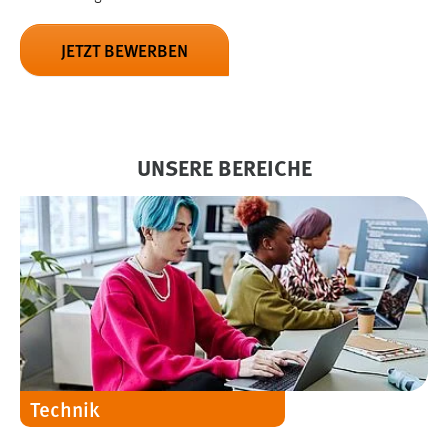
1 Jahr
JETZT BEWERBEN
Performance
Name:
staticfilecache
UNSERE BEREICHE
Zweck:
Für performante Seitenauslieferung wird in diesem Cookie
gespeichert, ob man eingeloggt ist.
Sprachpräferenz
Name:
site-language-preference
Zweck:
Das Cookie speichert die gewählte Sprache der Website.
Technik
Cookie Laufzeit: