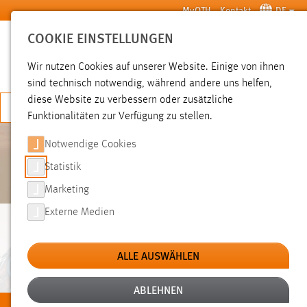
Zum Hauptinhalt springen
MyOTH
Kontakt
DE
COOKIE EINSTELLUNGEN
SUCHE
Wir nutzen Cookies auf unserer Website. Einige von ihnen
sind technisch notwendig, während andere uns helfen,
diese Website zu verbessern oder zusätzliche
JETZT BEWERBEN
Funktionalitäten zur Verfügung zu stellen.
Notwendige Cookies
Statistik
Marketing
Externe Medien
STUDIENGÄNGE VON
A BIS W.
ALLE AUSWÄHLEN
ABLEHNEN