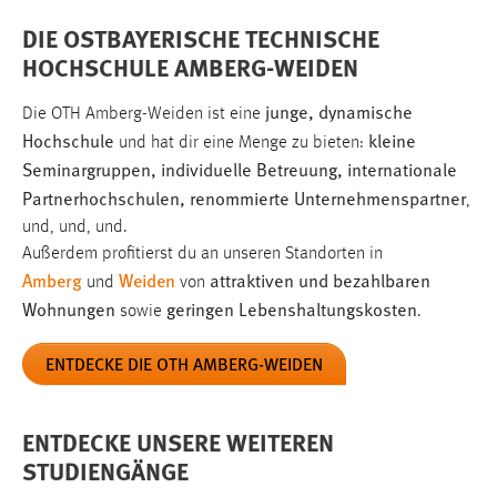
Conversion-Tracking
DIE OSTBAYERISCHE TECHNISCHE
Cookie Laufzeit:
HOCHSCHULE AMBERG-WEIDEN
3 Monate
junge, dynamische
Die OTH Amberg-Weiden ist eine
Hochschule
kleine
und hat dir eine Menge zu bieten:
Facebook Pixel
Seminargruppen, individuelle Betreuung, internationale
Name:
Partnerhochschulen, renommierte Unternehmenspartner
,
_fbp
und, und, und.
Außerdem profitierst du an unseren Standorten in
Anbieter:
Amberg
Weiden
attraktiven und bezahlbaren
Facebook
und
von
Wohnungen
geringen Lebenshaltungskosten
sowie
.
Zweck:
Conversion-Tracking
ENTDECKE DIE OTH AMBERG-WEIDEN
Cookie Laufzeit:
3 Monate
ENTDECKE UNSERE WEITEREN
STUDIENGÄNGE