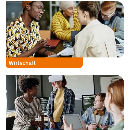
30 Tage
Chat
Name:
MibewSessionID, MIBEW_UserID, mibew_locale, mibew-
chat-frame-style-5e9dbeb1811c0446
Zweck:
Wird benötigt um die Chatfunktion nutzen zu können.
Wirtschaft
Cookie Laufzeit:
MibewSessionID, mibew-chat-frame-style-
5e9dbeb1811c0446 = Sitzungslaufzeit, mibew_locale = 3
Jahre, MIBEW_UserID = 1 Jahr
Login
Name:
fe_user, be_user, be_lastLoginProvider