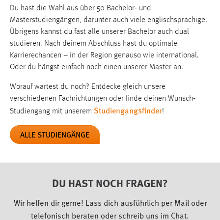
EXTERNE MEDIEN
Du hast die Wahl aus über 50 Bachelor- und
Um Inhalte von Videoplattformen und Social Media
Masterstudiengängen, darunter auch viele englischsprachige.
Plattformen anzeigen zu können, werden von diesen
Übrigens kannst du fast alle unserer Bachelor auch dual
externen Medien Cookies gesetzt.
studieren. Nach deinem Abschluss hast du optimale
Karrierechancen – in der Region genauso wie international.
YouTube
Oder du hängst einfach noch einen unserer Master an.
Worauf wartest du noch? Entdecke gleich unsere
Vimeo
verschiedenen Fachrichtungen oder finde deinen Wunsch-
Studiengangsfinder
Studiengang mit unserem
!
ALLE STUDIENGÄNGE
DU HAST NOCH FRAGEN?
Wir helfen dir gerne! Lass dich ausführlich per Mail oder
telefonisch beraten oder schreib uns im Chat.