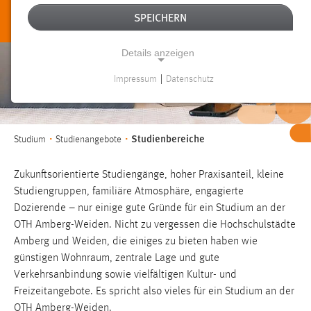
Finde was zu dir
SPEICHERN
passt.
Details anzeigen
Impressum
|
Datenschutz
NOTWENDIGE COOKIES
Notwendige Cookies ermöglichen grundlegende
Funktionen und sind für die einwandfreie Funktion der
Sie sind hier:
Studienbereiche
Studium
Studienangebote
Website erforderlich.
Zukunftsorientierte Studiengänge, hoher Praxisanteil, kleine
Einverständnis
Studiengruppen, familiäre Atmosphäre, engagierte
Name:
Dozierende – nur einige gute Gründe für ein Studium an der
cookie_consent
OTH Amberg-Weiden. Nicht zu vergessen die Hochschulstädte
Amberg und Weiden, die einiges zu bieten haben wie
Zweck:
günstigen Wohnraum, zentrale Lage und gute
Dieser Cookie speichert die ausgewählten Einverständnis-
Verkehrsanbindung sowie vielfältigen Kultur- und
Optionen des Benutzers
Freizeitangebote. Es spricht also vieles für ein Studium an der
Cookie Laufzeit:
OTH Amberg-Weiden.