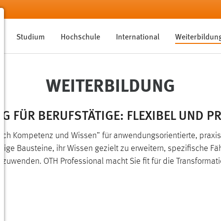
Studium
Hochschule
International
Weiterbildun
WEITER­BILDUNG
G FÜR BERUFSTÄTIGE: FLEXIBEL UND P
urch Kompetenz und Wissen” für anwendungsorientierte, prax
ige Bausteine, ihr Wissen gezielt zu erweitern, spezifische 
anzuwenden. OTH Professional macht Sie fit für die Transformati