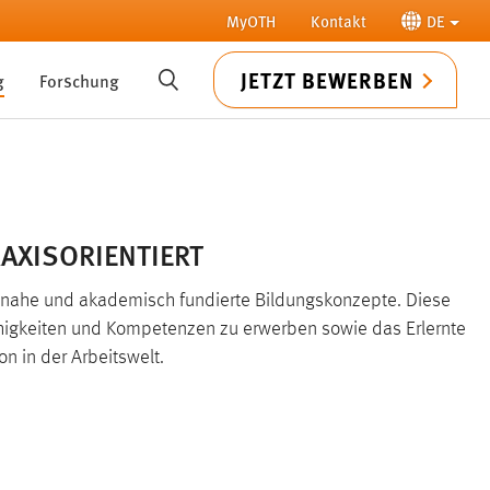
MyOTH
Kontakt
DE
JETZT BEWERBEN
(current)
g
Forschung
SUCHE
RAXISORIENTIERT
isnahe und akademisch fundierte Bildungskonzepte. Diese
Fähigkeiten und Kompetenzen zu erwerben sowie das Erlernte
on in der Arbeitswelt.