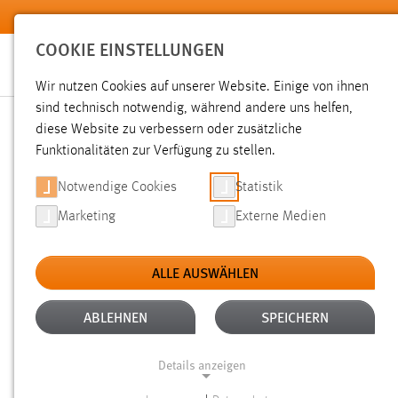
Zum Hauptinhalt springen
COOKIE EINSTELLUNGEN
Wir nutzen Cookies auf unserer Website. Einige von ihnen
sind technisch notwendig, während andere uns helfen,
diese Website zu verbessern oder zusätzliche
Funktionalitäten zur Verfügung zu stellen.
Notwendige Cookies
Statistik
WEITERBILDUN
Marketing
Externe Medien
Wir stehen mit unserem Leitbild „Nachhaltiger Wandel d
bietet sowohl Berufstätigen als auch Unternehmen hochwert
ALLE AUSWÄHLEN
direkt in der Praxis 
ABLEHNEN
SPEICHERN
Details anzeigen