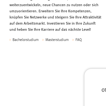
weiterzuentwickeln, neue Chancen zu nutzen oder sich
in diesem Cookie gespeichert, ob man
eingeloggt ist.
umzuorientieren. Erweitern Sie Ihre Kompetenzen,
knüpfen Sie Netzwerke und steigern Sie Ihre Attraktivität
Sprachpräferenz
auf dem Arbeitsmarkt. Investieren Sie in Ihre Zukunft
und heben Sie Ihre Karriere auf das nächste Level!
Name:
site-language-preference
Bachelorstudium
Masterstudium
FAQ
Zweck:
Das Cookie speichert die gewählte
Sprache der Website.
Cookie Laufzeit:
30 Tage
Chat
Name:
MibewSessionID, MIBEW_UserID,
mibew_locale, mibew-chat-frame-style-
OT
5e9dbeb1811c0446
Zweck:
Wird benötigt um die Chatfunktion
nutzen zu können.