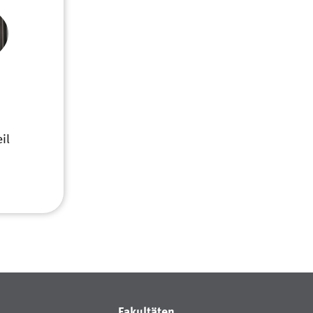
il
Fakultäten