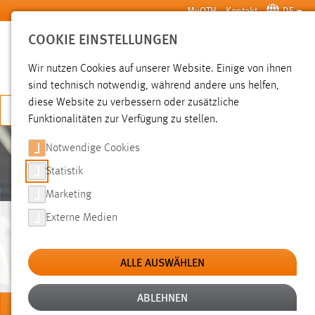
Zum Hauptinhalt springen
MyOTH
Kontakt
DE
COOKIE EINSTELLUNGEN
SUCHE
Wir nutzen Cookies auf unserer Website. Einige von ihnen
sind technisch notwendig, während andere uns helfen,
diese Website zu verbessern oder zusätzliche
JETZT BEWERBEN
Funktionalitäten zur Verfügung zu stellen.
Notwendige Cookies
Statistik
Marketing
Externe Medien
WILLKOMMEN AN DER
OTH AMBERG-WEIDEN
ALLE AUSWÄHLEN
ABLEHNEN