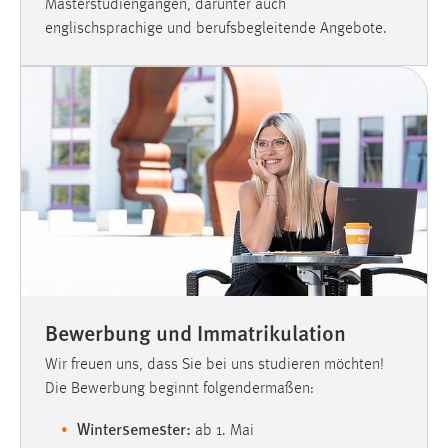
Masterstudiengängen, darunter auch
EXTERNE MEDIEN
englischsprachige und berufsbegleitende Angebote.
Um Inhalte von Videoplattformen und Social Media
Plattformen anzeigen zu können, werden von diesen
externen Medien Cookies gesetzt.
YouTube
Vimeo
Bewerbung und Immatrikulation
Wir freuen uns, dass Sie bei uns studieren möchten!
Die Bewerbung beginnt folgendermaßen:
Wintersemester:
ab 1. Mai