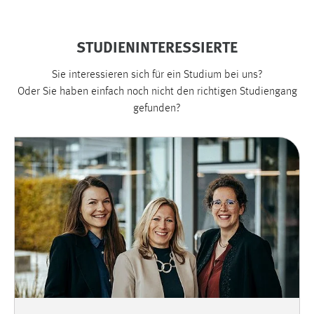
Cookie Laufzeit:
Max. 13 Monate
STUDIENINTERESSIERTE
Sie interessieren sich für ein Studium bei uns?
Oder Sie haben einfach noch nicht den richtigen Studiengang
MARKETING
gefunden?
Marketing Cookies werden von Drittanbietern
verwendet, um personalisierte Werbung anzuzeigen.
Sie tun dies, indem sie Besucher über Websites
hinweg verfolgen.
Google Ads
Name:
_gcl_au
Anbieter:
Google Ireland Limited
Zweck: