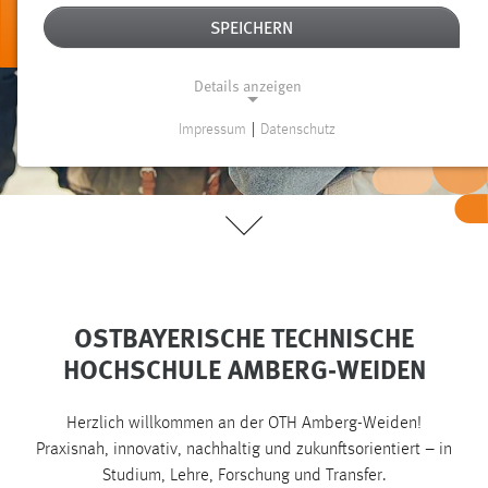
Infos zum
SPEICHERN
Studienstart
Details anzeigen
Impressum
|
Datenschutz
NOTWENDIGE COOKIES
Notwendige Cookies ermöglichen grundlegende
Funktionen und sind für die einwandfreie Funktion der
Website erforderlich.
Einverständnis
OSTBAYERISCHE TECHNISCHE
Name:
cookie_consent
HOCHSCHULE AMBERG-WEIDEN
Zweck:
Dieser Cookie speichert die ausgewählten Einverständnis-
Herzlich willkommen an der OTH Amberg-Weiden!
Optionen des Benutzers
Praxisnah, innovativ, nachhaltig und zukunftsorientiert – in
Studium, Lehre, Forschung und Transfer.
Cookie Laufzeit: