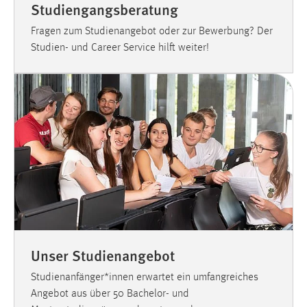
Studiengangsberatung
Conversion-Tracking
Fragen zum Studienangebot oder zur Bewerbung? Der
Cookie Laufzeit:
Studien- und Career Service hilft weiter!
3 Monate
Facebook Pixel
Name:
_fbp
Anbieter:
Facebook
Zweck:
Conversion-Tracking
Cookie Laufzeit:
Unser Studienangebot
3 Monate
Studienanfänger*innen erwartet ein umfangreiches
Angebot aus über 50 Bachelor- und