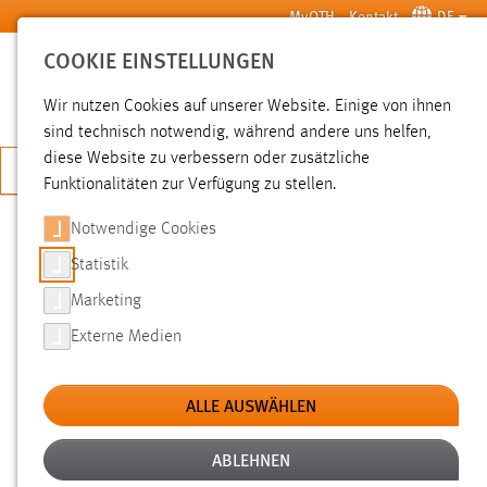
Zum Hauptinhalt springen
MyOTH
Kontakt
DE
COOKIE EINSTELLUNGEN
SUCHE
Wir nutzen Cookies auf unserer Website. Einige von ihnen
sind technisch notwendig, während andere uns helfen,
diese Website zu verbessern oder zusätzliche
JETZT BEWERBEN
Funktionalitäten zur Verfügung zu stellen.
Sie sind hier:
Institute
Forschung
Forschungseinrichtungen
Notwendige Cookies
Statistik
INSTITUTE
Marketing
In-Institute
Externe Medien
(In-)Institute sind wissenschaftliche Einrichtungen der OTH
Amberg-Weiden. Sie sind innerhalb der Hochschule
ALLE AUSWÄHLEN
organisiert und bündeln thematische Schwerpunkte der
angewandten Forschung.
ABLEHNEN