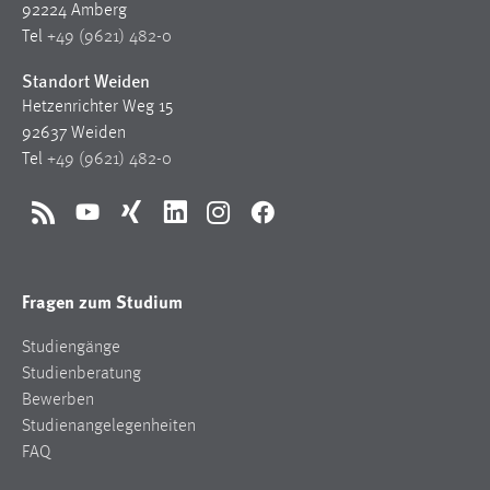
92224 Amberg
1 Jahr
Tel
+49 (9621) 482-0
Standort Weiden
Performance
Hetzenrichter Weg 15
Name:
92637 Weiden
staticfilecache
Tel
+49 (9621) 482-0
Zweck:
Für performante Seitenauslieferung wird in diesem Cookie
RSS
YouTube
Xing
LinkedIn
Instagram
Facebook
gespeichert, ob man eingeloggt ist.
Fragen zum Studium
Sprachpräferenz
Name:
Studiengänge
site-language-preference
Studienberatung
Bewerben
Zweck:
Studienangelegenheiten
Das Cookie speichert die gewählte Sprache der Website.
FAQ
Cookie Laufzeit: