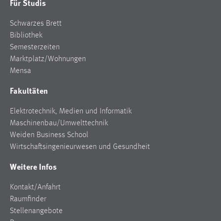
Für Studis
30 Tage
Schwarzes Brett
Chat
Bibliothek
Semesterzeiten
Name:
Marktplatz/Wohnungen
MibewSessionID, MIBEW_UserID, mibew_locale, mibew-
Mensa
chat-frame-style-5e9dbeb1811c0446
Fakultäten
Zweck:
Wird benötigt um die Chatfunktion nutzen zu können.
Elektrotechnik, Medien und Informatik
Cookie Laufzeit:
Maschinenbau/Umwelttechnik
MibewSessionID, mibew-chat-frame-style-
Weiden Business School
5e9dbeb1811c0446 = Sitzungslaufzeit, mibew_locale = 3
Wirtschaftsingenieurwesen und Gesundheit
Jahre, MIBEW_UserID = 1 Jahr
Weitere Infos
Login
Kontakt/Anfahrt
Raumfinder
Name:
Stellenangebote
fe_user, be_user, be_lastLoginProvider