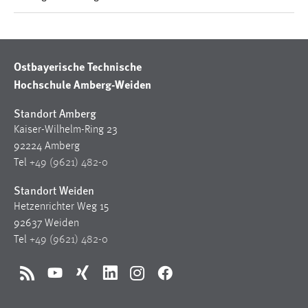
1 Jahr
Performance
Ostbayerische Technische
Name:
Hochschule Amberg-Weiden
staticfilecache
Standort Amberg
Zweck:
Kaiser-Wilhelm-Ring 23
Für performante Seitenauslieferung wird in diesem Cookie
92224 Amberg
gespeichert, ob man eingeloggt ist.
Tel
+49 (9621) 482-0
Sprachpräferenz
Standort Weiden
Hetzenrichter Weg 15
Name:
92637 Weiden
site-language-preference
Tel
+49 (9621) 482-0
Zweck:
Das Cookie speichert die gewählte Sprache der Website.
RSS
YouTube
Xing
LinkedIn
Instagram
Facebook
Cookie Laufzeit: