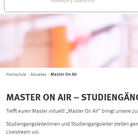
Impressum
|
Datenschutz
NOTWENDIGE COOKIES
Notwendige Cookies ermöglichen grundlegende
Funktionen und sind für die einwandfreie Funktion der
Website erforderlich.
Einverständnis
Name:
cookie_consent
Zweck:
Dieser Cookie speichert die
Sie sind hier:
Master On Air
Hochschule
Aktuelles
ausgewählten Einverständnis-Optionen
des Benutzers
MASTER ON AIR – STUDIENGÄN
Cookie Laufzeit:
1 Jahr
Trefft euren Master virtuell! „Master On Air“ bringt unser
Performance
Studiengangsleiterinnen und Studiengangsleiter stellen g
Name:
staticfilecache
Livestream vor.
Zweck:
Für performante Seitenauslieferung wird