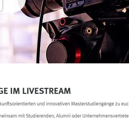
GE IM LIVESTREAM
e zukunftsorientierten und innovativen Masterstudiengänge zu e
emeinsam mit Studierenden, Alumni oder Unternehmensvertrete