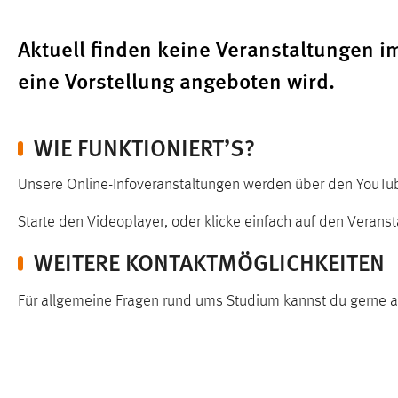
in diesem Cookie gespeichert, ob man
eingeloggt ist.
Aktuell finden keine Veranstaltungen i
eine Vorstellung angeboten wird.
Sprachpräferenz
Name:
site-language-preference
WIE FUNKTIONIERT’S?
Zweck:
Das Cookie speichert die gewählte
Sprache der Website.
Unsere Online-Infoveranstaltungen werden über den YouTub
Cookie Laufzeit:
30 Tage
Starte den Videoplayer, oder klicke einfach auf den Verans
WEITERE KONTAKTMÖGLICHKEITEN
Chat
Name:
MibewSessionID, MIBEW_UserID,
Für allgemeine Fragen rund ums Studium kannst du gerne 
mibew_locale, mibew-chat-frame-style-
5e9dbeb1811c0446
Zweck:
Wird benötigt um die Chatfunktion
nutzen zu können.