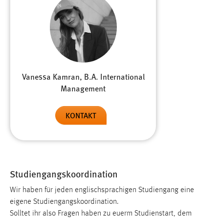
Zweck:
Dieser Cookie ist notwendig um sich an der Website
einloggen zu können.
Cookie Laufzeit:
24 Stunden
Vanessa Kamran, B.A. International
Management
STATISTIK
Statistik Cookies erfassen Informationen anonym.
KONTAKT
Diese Informationen helfen uns zu verstehen, wie
unsere Besucher unsere Website nutzen.
Matomo
Studiengangskoordination
Name:
_pk_ref, _pk_cvar, _pk_id, _pk_ses
Wir haben für jeden englischsprachigen Studiengang eine
eigene Studiengangskoordination.
Zweck:
Solltet ihr also Fragen haben zu euerm Studienstart, dem
Zugriffsstatistik