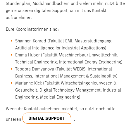
Stundenplan, Modulhandbüchern und vielem mehr, nutzt bitte
Cookie Laufzeit:
gerne unseren digitalen Support, um mit uns Kontakt
Max. 13 Monate
aufzunehmen.
Eure Koordinatorinnen sind:
MARKETING
Shannon Konrad (Fakultät EMI: Masterstudiengang
Artificial Intelligence for Industrial Applications)
Marketing Cookies werden von Drittanbietern
Emma Huber (Fakultät Maschinenbau/Umwelttechnik:
verwendet, um personalisierte Werbung anzuzeigen.
Technical Engineering, International Energy Engineering)
Sie tun dies, indem sie Besucher über Websites
Teodora Damyanova (Fakultät WEBIS: International
hinweg verfolgen.
Business, International Management & Sustainability)
Marianne Kick (Fakultät Wirtschaftsingenieurwesen &
Google Ads
Gesundheit: Digital Technology Management, Industrial
Name:
Engineering, Medical Engineering)
_gcl_au
Wenn ihr Kontakt aufnehmen möchtet, so nutzt doch bitte
Anbieter:
DIGITAL SUPPORT
unseren
.
Google Ireland Limited
Zweck: