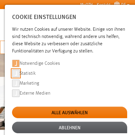
Zum Hauptinhalt springen
MyOTH
Kontakt
DE
COOKIE EINSTELLUNGEN
SUCHE
Wir nutzen Cookies auf unserer Website. Einige von ihnen
sind technisch notwendig, während andere uns helfen,
diese Website zu verbessern oder zusätzliche
JETZT BEWERBEN
Funktionalitäten zur Verfügung zu stellen.
Notwendige Cookies
Statistik
Marketing
WELCOME SERVICES
Externe Medien
ALLE AUSWÄHLEN
ABLEHNEN