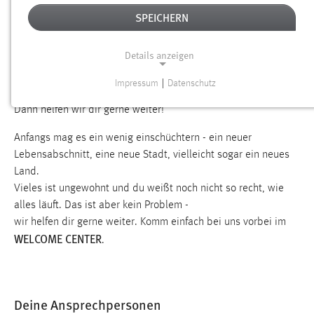
WILLKOMMEN AN DER OTH AMBERG-
SPEICHERN
WEIDEN!
Details anzeigen
Impressum
|
Datenschutz
Du bist neu hier?
NOTWENDIGE COOKIES
Dann helfen wir dir gerne weiter!
Notwendige Cookies ermöglichen grundlegende
Funktionen und sind für die einwandfreie Funktion der
Anfangs mag es ein wenig einschüchtern - ein neuer
Website erforderlich.
Lebensabschnitt, eine neue Stadt, vielleicht sogar ein neues
Land.
Einverständnis
Vieles ist ungewohnt und du weißt noch nicht so recht, wie
alles läuft. Das ist aber kein Problem -
Name:
wir helfen dir gerne weiter. Komm einfach bei uns vorbei im
cookie_consent
WELCOME CENTER
.
Zweck:
Dieser Cookie speichert die ausgewählten Einverständnis-
Optionen des Benutzers
Deine Ansprechpersonen
Cookie Laufzeit: