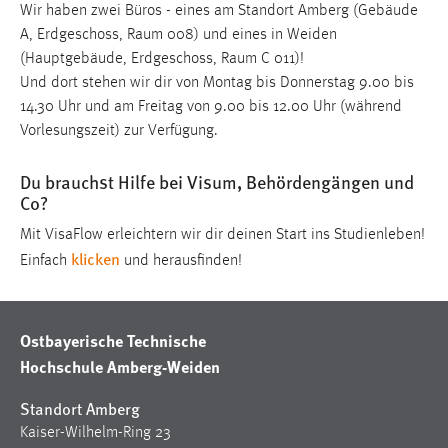
EXTERNE MEDIEN
Wir haben zwei Büros - eines am Standort Amberg (Gebäude
A, Erdgeschoss, Raum 008) und eines in Weiden
Um Inhalte von Videoplattformen und Social Media
(Hauptgebäude, Erdgeschoss, Raum C 011)!
Plattformen anzeigen zu können, werden von diesen
Und dort stehen wir dir von Montag bis Donnerstag 9.00 bis
externen Medien Cookies gesetzt.
14.30 Uhr und am Freitag von 9.00 bis 12.00 Uhr (während
Vorlesungszeit) zur Verfügung.
YouTube
Du brauchst Hilfe bei Visum, Behördengängen und
Vimeo
Co?
Mit VisaFlow erleichtern wir dir deinen Start ins Studienleben!
klicken
Einfach
und herausfinden!
Ostbayerische Technische
Hochschule Amberg-Weiden
Standort Amberg
Kaiser-Wilhelm-Ring 23