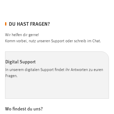
Conversion-Tracking
Cookie Laufzeit:
3 Monate
DU HAST FRAGEN?
Facebook Pixel
Wir helfen dir gerne!
Komm vorbei, nutz unseren Support oder schreib im Chat.
Name:
_fbp
Anbieter:
Digital Support
Facebook
In unserem digitalen Support findet ihr Antworten zu euren
Zweck:
Fragen.
Conversion-Tracking
Cookie Laufzeit:
3 Monate
Wo findest du uns?