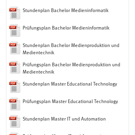
Dieser Cookie speichert die ausgewählten Einverständnis-
Stundenplan Bachelor Medieninformatik
Optionen des Benutzers
Cookie Laufzeit:
Prüfungsplan Bachelor Medieninformatik
1 Jahr
Stundenplan Bachelor Medienproduktion und
Performance
Medientechnik
Name:
Prüfungsplan Bachelor Medienproduktion und
staticfilecache
Medientechnik
Zweck:
Stundenplan Master Educational Technology
Für performante Seitenauslieferung wird in diesem Cookie
gespeichert, ob man eingeloggt ist.
Prüfungsplan Master Educational Technology
Sprachpräferenz
Stundenplan Master IT und Automation
Name:
site-language-preference