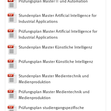
Prüfungsplan Master IT und Automation
Zweck:
Das Cookie speichert die gewählte Sprache der Website.
Stundenplan Master Artificial Intelligence for
Cookie Laufzeit:
Industrial Applications
30 Tage
Prüfungsplan Master Artificial Intelligence for
Industrial Applications
Chat
Stundenplan Master Künstliche Intelligenz
Name:
MibewSessionID, MIBEW_UserID, mibew_locale, mibew-
chat-frame-style-5e9dbeb1811c0446
Prüfungsplan Master Künstliche Intelligenz
Zweck:
Wird benötigt um die Chatfunktion nutzen zu können.
Stundenplan Master Medientechnik und
Medienproduktion
Cookie Laufzeit:
MibewSessionID, mibew-chat-frame-style-
Prüfungsplan Master Medientechnik und
5e9dbeb1811c0446 = Sitzungslaufzeit, mibew_locale = 3
Medienproduktion
Jahre, MIBEW_UserID = 1 Jahr
Prüfungsplan studiengangspezifische