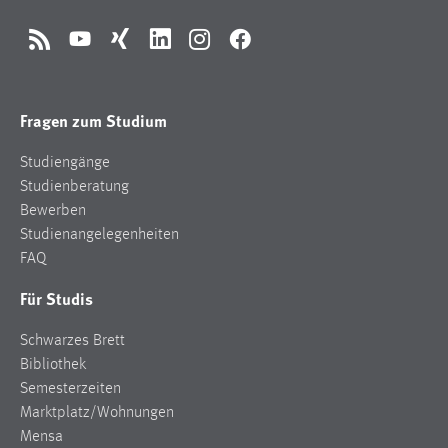
Name:
_pk_ref, _pk_cvar, _pk_id, _pk_ses
RSS
YouTube
Xing
LinkedIn
Instagram
Facebook
Zweck:
Zugriffsstatistik
Fragen zum Studium
Cookie Laufzeit:
Max. 13 Monate
Studiengänge
Studienberatung
Bewerben
MARKETING
Studienangelegenheiten
Marketing Cookies werden von Drittanbietern
FAQ
verwendet, um personalisierte Werbung anzuzeigen.
Für Studis
Sie tun dies, indem sie Besucher über Websites
hinweg verfolgen.
Schwarzes Brett
Bibliothek
Google Ads
Semesterzeiten
Name:
Marktplatz/Wohnungen
_gcl_au
Mensa