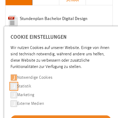
Stundenplan Bachelor Digital Design
Prüfungsplan Bachelor Digital Design
COOKIE EINSTELLUNGEN
Stundenplan Bachelor Elektro- und
Wir nutzen Cookies auf unserer Website. Einige von ihnen
Informationstechnik
sind technisch notwendig, während andere uns helfen,
diese Website zu verbessern oder zusätzliche
Prüfungsplan Bachelor Elektro- und
Funktionalitäten zur Verfügung zu stellen.
Informationstechnik
Notwendige Cookies
Stundenplan Bachelor Geoinformatik und
Statistik
Landmanagement
Marketing
Prüfungsplan Bachelor Geoinformatik und
Externe Medien
Landmanagement
Stundenplan Bachelor Industrie-4.0-Informatik