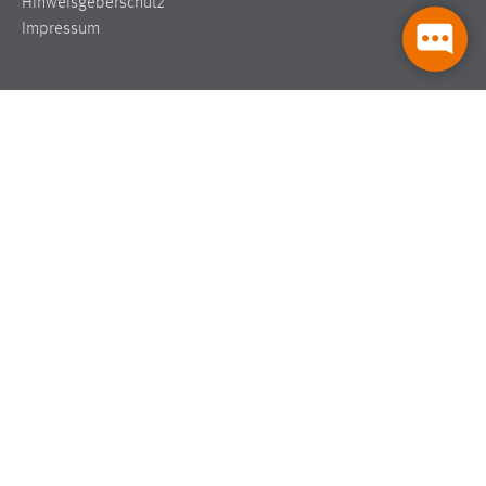
Hinweisgeberschutz
3 Monate
Impressum
EXTERNE MEDIEN
Um Inhalte von Videoplattformen und Social Media
Plattformen anzeigen zu können, werden von diesen
externen Medien Cookies gesetzt.
YouTube
Vimeo