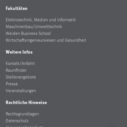
Anbieter:
Fakultäten
Google Ireland Limited
Elektrotechnik, Medien und Informatik
Zweck:
Maschinenbau/Umwelttechnik
Conversion-Tracking
Weiden Business School
Cookie Laufzeit:
Wirtschaftsingenieurwesen und Gesundheit
3 Monate
Weitere Infos
Facebook Pixel
Kontakt/Anfahrt
Raumfinder
Name:
Stellenangebote
_fbp
Presse
Anbieter:
Veranstaltungen
Facebook
Rechtliche Hinweise
Zweck:
Conversion-Tracking
Rechtsgrundlagen
Datenschutz
Cookie Laufzeit: