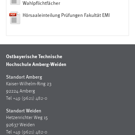
Login
Wahlpflichtfächer
Name:
Hörsaaleinteilung Prüfungen Fakultät EMI
fe_user, be_user, be_lastLoginProvider
Zweck:
Dieser Cookie ist notwendig um sich an der Website
einloggen zu können.
Cookie Laufzeit:
Ostbayerische Technische
24 Stunden
Hochschule Amberg-Weiden
Standort Amberg
Kaiser-Wilhelm-Ring 23
STATISTIK
92224 Amberg
Statistik Cookies erfassen Informationen anonym.
Tel
+49 (9621) 482-0
Diese Informationen helfen uns zu verstehen, wie
unsere Besucher unsere Website nutzen.
Standort Weiden
Hetzenrichter Weg 15
Matomo
92637 Weiden
Tel
+49 (9621) 482-0