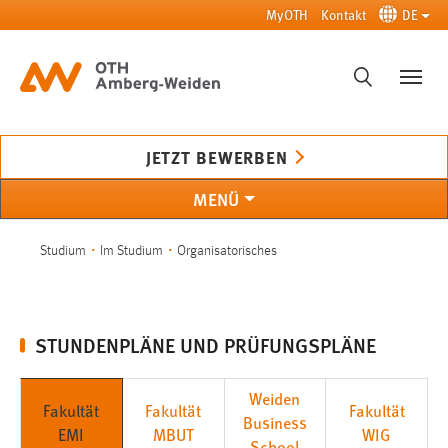
Zum Hauptinhalt springen
MyOTH
Kontakt
DE
SUCHE
JETZT BEWERBEN
MENÜ
Sie sind hier:
Studium
Im Studium
Organisatorisches
STUNDENPLÄNE UND PRÜFUNGSPLÄNE
Weiden
Fakultät
Fakultät
Fakultät
Business
EMI
MBUT
WIG
School