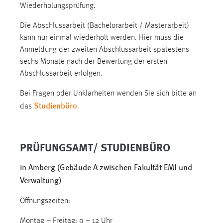
Wiederholungsprüfung.
Zweck:
Dieser Cookie ist notwendig um sich an der Website
Die Abschlussarbeit (Bachelorarbeit / Masterarbeit)
einloggen zu können.
kann nur einmal wiederholt werden. Hier muss die
Cookie Laufzeit:
Anmeldung der zweiten Abschlussarbeit spätestens
24 Stunden
sechs Monate nach der Bewertung der ersten
Abschlussarbeit erfolgen.
Bei Fragen oder Unklarheiten wenden Sie sich bitte an
STATISTIK
Studienbüro
das
.
Statistik Cookies erfassen Informationen anonym.
Diese Informationen helfen uns zu verstehen, wie
unsere Besucher unsere Website nutzen.
PRÜFUNGSAMT/ STUDIENBÜRO
Matomo
in Amberg (Gebäude A zwischen Fakultät EMI und
Verwaltung)
Name:
_pk_ref, _pk_cvar, _pk_id, _pk_ses
Öffnungszeiten:
Zweck:
Montag – Freitag: 9 – 12 Uhr
Zugriffsstatistik