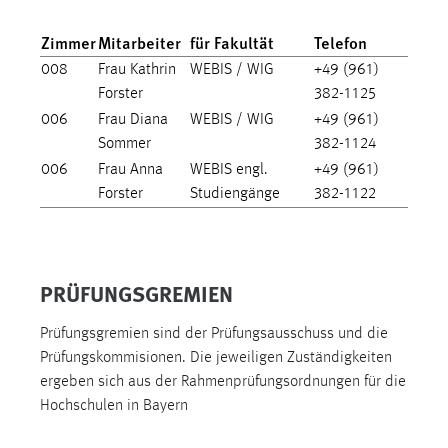
EXTERNE MEDIEN
Zimmer
Mitarbeiter
für Fakultät
Telefon
Um Inhalte von Videoplattformen und Social Media
Plattformen anzeigen zu können, werden von diesen
008
Frau Kathrin
WEBIS / WIG
+49 (961)
externen Medien Cookies gesetzt.
Forster
382-1125
006
Frau Diana
WEBIS / WIG
+49 (961)
YouTube
Sommer
382-1124
006
Frau Anna
WEBIS engl.
+49 (961)
Forster
Studiengänge
382-1122
Vimeo
PRÜFUNGSGREMIEN
Prüfungsgremien sind der Prüfungsausschuss und die
Prüfungskommisionen. Die jeweiligen Zuständigkeiten
ergeben sich aus der Rahmenprüfungsordnungen für die
Hochschulen in Bayern