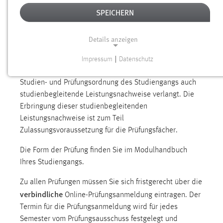
Im Verlauf Ihres Studiums legen Sie Prüfungen ab, um
SPEICHERN
die Leistung in den Fächern Ihres Studiengangs
festzustellen. Die Prüfungsfächer sind in der Studien-
Details anzeigen
und Prüfungsordnung bzw. im Modulhandbuch Ihres
Studiengangs festgelegt.
Impressum
|
Datenschutz
NOTWENDIGE COOKIES
Neben diesen Prüfungen werden von Ihnen gemäß der
Studien- und Prüfungsordnung des Studiengangs auch
Notwendige Cookies ermöglichen grundlegende
studienbegleitende Leistungsnachweise verlangt. Die
Funktionen und sind für die einwandfreie Funktion der
Erbringung dieser studienbegleitenden
Website erforderlich.
Leistungsnachweise ist zum Teil
Einverständnis
Zulassungsvoraussetzung für die Prüfungsfächer.
Die Form der Prüfung finden Sie im Modulhandbuch
Name:
Ihres Studiengangs.
cookie_consent
Zweck:
Zu allen Prüfungen müssen Sie sich fristgerecht über die
Dieser Cookie speichert die ausgewählten Einverständnis-
verbindliche
Online-Prüfungsanmeldung eintragen. Der
Optionen des Benutzers
Termin für die Prüfungsanmeldung wird für jedes
Semester vom Prüfungsausschuss festgelegt und
Cookie Laufzeit: