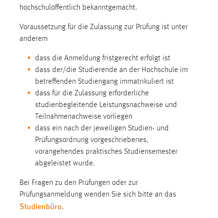
hochschulöffentlich bekanntgemacht.
1 Jahr
Voraussetzung für die Zulassung zur Prüfung ist unter
Performance
anderem
Name:
dass die Anmeldung fristgerecht erfolgt ist
staticfilecache
dass der/die Studierende an der Hochschule im
betreffenden Studiengang immatrikuliert ist
Zweck:
dass für die Zulassung erforderliche
Für performante Seitenauslieferung wird in diesem Cookie
studienbegleitende Leistungsnachweise und
gespeichert, ob man eingeloggt ist.
Teilnahmenachweise vorliegen
dass ein nach der jeweiligen Studien- und
Sprachpräferenz
Prüfungsordnung vorgeschriebenes,
vorangehendes praktisches Studiensemester
Name:
abgeleistet wurde.
site-language-preference
Zweck:
Bei Fragen zu den Prüfungen oder zur
Das Cookie speichert die gewählte Sprache der Website.
Prüfungsanmeldung wenden Sie sich bitte an das
Studienbüro
.
Cookie Laufzeit: