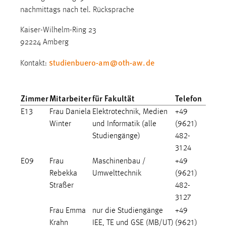
nachmittags nach tel. Rücksprache
Cookie Laufzeit:
Max. 13 Monate
Kaiser-Wilhelm-Ring 23
92224 Amberg
studienbuero-am
@
oth-aw
.
de
Kontakt:
MARKETING
Marketing Cookies werden von Drittanbietern
Zimmer
Mitarbeiter
für Fakultät
Telefon
verwendet, um personalisierte Werbung anzuzeigen.
Sie tun dies, indem sie Besucher über Websites
E13
Frau Daniela
Elektrotechnik, Medien
+49
hinweg verfolgen.
Winter
und Informatik (alle
(9621)
Studiengänge)
482-
Google Ads
3124
E09
Frau
Maschinenbau /
+49
Name:
Rebekka
Umwelttechnik
(9621)
_gcl_au
Straßer
482-
Anbieter:
3127
Google Ireland Limited
Frau Emma
nur die Studiengänge
+49
Krahn
IEE, TE und GSE (MB/UT)
(9621)
Zweck: