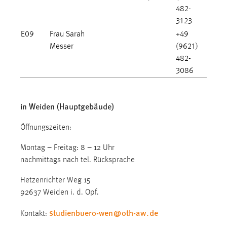
482-
Conversion-Tracking
3123
Cookie Laufzeit:
E09
Frau Sarah
+49
3 Monate
Messer
(9621)
482-
Facebook Pixel
3086
Name:
_fbp
in Weiden (Hauptgebäude)
Anbieter:
Öffnungszeiten:
Facebook
Montag – Freitag: 8 – 12 Uhr
Zweck:
nachmittags nach tel. Rücksprache
Conversion-Tracking
Cookie Laufzeit:
Hetzenrichter Weg 15
3 Monate
92637 Weiden i. d. Opf.
studienbuero-wen
@
oth-aw
.
de
Kontakt: