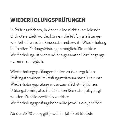
30 Tage
Chat
WIEDERHOLUNGSPRÜFUNGEN
Name:
In Prüfungsfächern, in denen eine nicht ausreichende
MibewSessionID, MIBEW_UserID, mibew_locale, mibew-
Endnote erzielt wurde, können die Prüfungsleistungen
chat-frame-style-5e9dbeb1811c0446
wiederholt werden. Eine erste und zweite Wiederholung
Zweck:
ist in allen Prüfungsleistungen möglich. Eine dritte
Wird benötigt um die Chatfunktion nutzen zu können.
Wiederholung ist während des gesamten Studiengangs
nur einmal möglich.
Cookie Laufzeit:
MibewSessionID, mibew-chat-frame-style-
Wiederholungsprüfungen finden zu den regulären
5e9dbeb1811c0446 = Sitzungslaufzeit, mibew_locale = 3
Prüfungsterminen im Prüfungszeitraum statt. Die erste
Jahre, MIBEW_UserID = 1 Jahr
Wiederholungsprüfung muss zum nächstmöglichen
Prüfungstermin, also im nächsten Semester, abgelegt
Login
werden. Für die zweite bzw. dritte
Wiederholungsprüfung haben Sie jeweils ein Jahr Zeit.
Name:
fe_user, be_user, be_lastLoginProvider
Ab der ASPO 2024 gilt jeweils 1 Jahr Zeit für jede