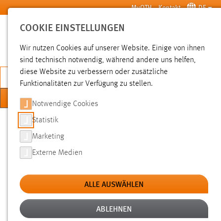
Zum Hauptinhalt springen
MyOTH
Kontakt
DE
COOKIE EINSTELLUNGEN
SUCHE
Wir nutzen Cookies auf unserer Website. Einige von ihnen
sind technisch notwendig, während andere uns helfen,
diese Website zu verbessern oder zusätzliche
JETZT BEWERBEN
Funktionalitäten zur Verfügung zu stellen.
MENÜ
Notwendige Cookies
Sie sind hier:
Statistik
Studium
Im Studium
Organisatorisches
Marketing
Externe Medien
PRÜFUNGEN
ALLE AUSWÄHLEN
ABLEHNEN