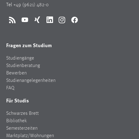
Zweck:
Tel
+49 (9621) 482-0
Dieser Cookie ist notwendig um sich an der Website
einloggen zu können.
RSS
YouTube
Xing
LinkedIn
Instagram
Facebook
Cookie Laufzeit:
24 Stunden
Fragen zum Studium
Studiengänge
STATISTIK
Studienberatung
Statistik Cookies erfassen Informationen anonym.
Bewerben
Diese Informationen helfen uns zu verstehen, wie
Studienangelegenheiten
unsere Besucher unsere Website nutzen.
FAQ
Für Studis
Matomo
Name:
Schwarzes Brett
_pk_ref, _pk_cvar, _pk_id, _pk_ses
Bibliothek
Semesterzeiten
Zweck:
Marktplatz/Wohnungen
Zugriffsstatistik