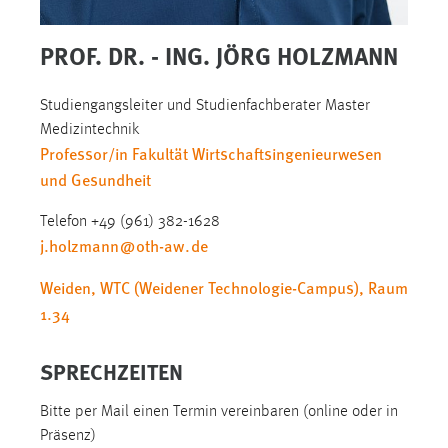
1 Jahr
PROF. DR. - ING. JÖRG HOLZMANN
Performance
Studiengangsleiter und Studienfachberater Master
Name:
Medizintechnik
staticfilecache
Professor/in Fakultät Wirtschaftsingenieurwesen
Zweck:
und Gesundheit
Für performante Seitenauslieferung wird in diesem Cookie
gespeichert, ob man eingeloggt ist.
Telefon +49 (961) 382-1628
j.holzmann
@
oth-aw
.
de
Sprachpräferenz
Weiden, WTC (Weidener Technologie-Campus), Raum
1.34
Name:
site-language-preference
SPRECHZEITEN
Zweck:
Das Cookie speichert die gewählte Sprache der Website.
Bitte per Mail einen Termin vereinbaren (online oder in
Cookie Laufzeit:
Präsenz)