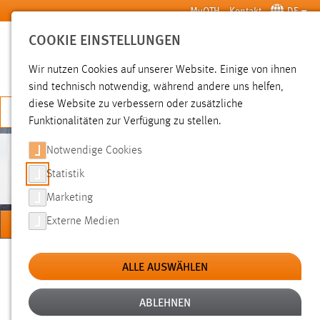
Zum Hauptinhalt springen
MyOTH
Kontakt
DE
COOKIE EINSTELLUNGEN
SUCHE
Wir nutzen Cookies auf unserer Website. Einige von ihnen
sind technisch notwendig, während andere uns helfen,
diese Website zu verbessern oder zusätzliche
JETZT BEWERBEN
Funktionalitäten zur Verfügung zu stellen.
Notwendige Cookies
PERSONEN
Statistik
Marketing
MENÜ
Externe Medien
Sie sind hier:
Personen
Hochschule
Über uns
ALLE AUSWÄHLEN
ABLEHNEN