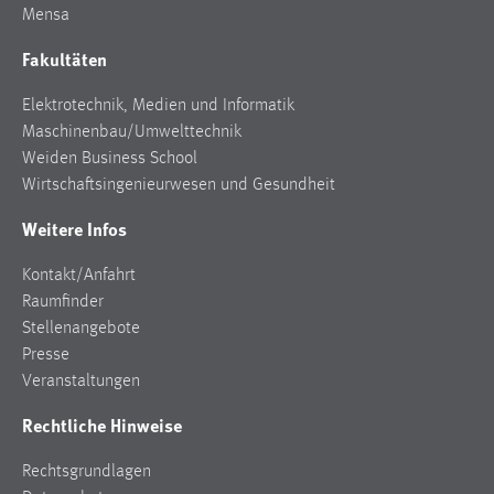
Mensa
Cookie Laufzeit:
Fakultäten
Max. 13 Monate
Elektrotechnik, Medien und Informatik
Maschinenbau/Umwelttechnik
MARKETING
Weiden Business School
Wirtschaftsingenieurwesen und Gesundheit
Marketing Cookies werden von Drittanbietern
verwendet, um personalisierte Werbung anzuzeigen.
Weitere Infos
Sie tun dies, indem sie Besucher über Websites
hinweg verfolgen.
Kontakt/Anfahrt
Raumfinder
Google Ads
Stellenangebote
Presse
Name:
Veranstaltungen
_gcl_au
Rechtliche Hinweise
Anbieter:
Google Ireland Limited
Rechtsgrundlagen
Zweck: