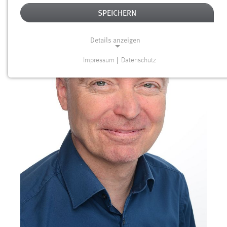
SPEICHERN
Details anzeigen
Impressum
|
Datenschutz
NOTWENDIGE COOKIES
Notwendige Cookies ermöglichen grundlegende
Funktionen und sind für die einwandfreie Funktion der
Website erforderlich.
Einverständnis
Name:
cookie_consent
Zweck:
Dieser Cookie speichert die ausgewählten Einverständnis-
Optionen des Benutzers
Cookie Laufzeit: