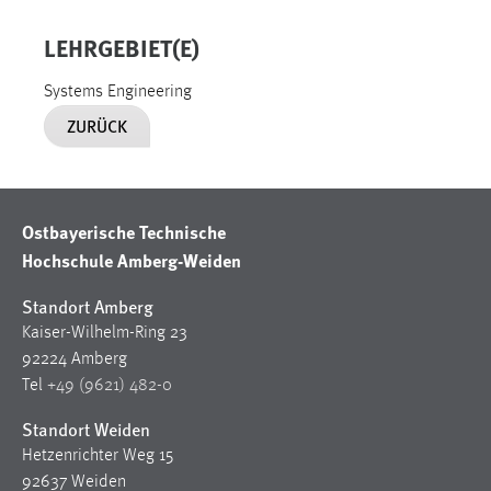
30 Tage
LEHRGEBIET(E)
Chat
Systems Engineering
Name:
ZURÜCK
MibewSessionID, MIBEW_UserID, mibew_locale, mibew-
chat-frame-style-5e9dbeb1811c0446
Zweck:
Wird benötigt um die Chatfunktion nutzen zu können.
Ostbayerische Technische
Hochschule Amberg-Weiden
Cookie Laufzeit:
MibewSessionID, mibew-chat-frame-style-
Standort Amberg
5e9dbeb1811c0446 = Sitzungslaufzeit, mibew_locale = 3
Kaiser-Wilhelm-Ring 23
Jahre, MIBEW_UserID = 1 Jahr
92224 Amberg
Tel
+49 (9621) 482-0
Login
Standort Weiden
Name:
Hetzenrichter Weg 15
fe_user, be_user, be_lastLoginProvider
92637 Weiden