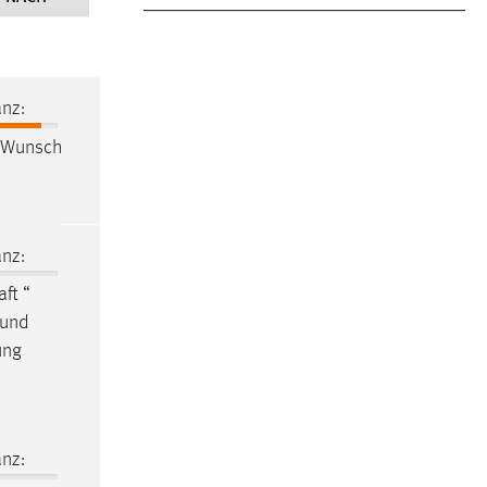
nz:
n Wunsch
nz:
aft
“
 und
ung
nz: