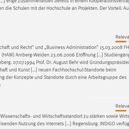
[...] enge Zusammenarbeit bereits in einem Kooperationsvertra
ten die Schulen mit der Hochschule an Projekten. Der Vorteil: A
Releva
chaft
und Recht“ und „Business Administration“ 15.03.2008 F
n
(HAW) Amberg-Weiden 23.06.2006 Eröffnung [...] Studiengän
mberg. 07.07.1994 Prof. Dr. August Behr wird Gründungspräside
haft
und Kunst [...] neuen Fachhochschul-Standorte beim
ng der Konzepte und Standorte durch eine Arbeitsgruppe des
n
Releva
s
Wissenschafts
- und
Wirtschaftsstandort
zu stärken sowie
Wirt
enden Nutzung des Internets [...] Regensburg. INDIGO verfügt