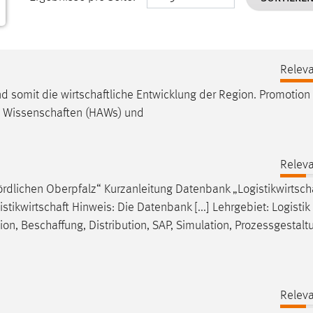
Releva
und somit die
wirtschaftliche
Entwicklung der Region. Promotio
e
Wissenschaften
(HAWs) und
Releva
ördlichen Oberpfalz“ Kurzanleitung Datenbank „
Logistikwirtsch
istikwirtschaft
Hinweis: Die Datenbank [...] Lehrgebiet: Logistik
tion,
Beschaffung
, Distribution, SAP, Simulation, Prozessgestalt
Releva