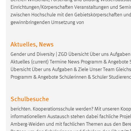
Anbieter:
Google Ireland Limited
Einrichtungen/Körperschaften
Veranstaltungen und Semin
zwischen Hochschule mit den
Gebietskörperschaften
un
Zweck:
Conversion-Tracking
gewinnbringenden Umsetzung von
Cookie Laufzeit:
3 Monate
Aktuelles, News
Facebook Pixel
Gender und Diversity | ZGD Übersicht Über uns Aufgaben
Name:
_fbp
Aktuelles (current) Termine News Programm & Angebote Sc
Anbieter:
Facebook
Übersicht Über uns Aufgaben & Ziele Unser Team Gleich
Programm & Angebote Schülerinnen & Schüler Studieren
Zweck:
Conversion-Tracking
Cookie Laufzeit:
3 Monate
Schulbesuche
berichten. Kooperationsschule werden? Mit unseren Koop
EXTERNE MEDIEN
informationellem Austausch stehen dabei fachliche Projek
Um Inhalte von Videoplattformen und Social Media
Amberg-Weiden und mit fachlichen Themen aus den Ber
Plattformen anzeigen zu können, werden von diesen