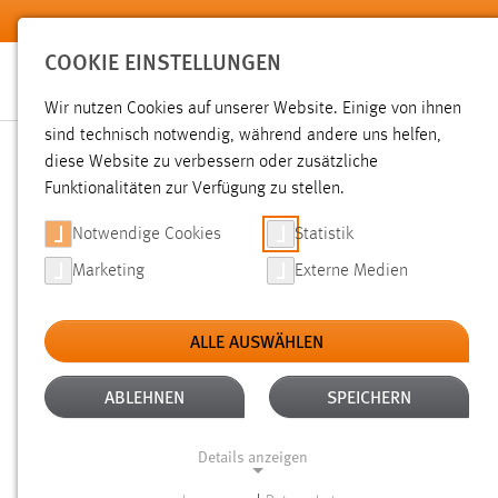
Zum Hauptinhalt springen
COOKIE EINSTELLUNGEN
Wir nutzen Cookies auf unserer Website. Einige von ihnen
sind technisch notwendig, während andere uns helfen,
diese Website zu verbessern oder zusätzliche
SUCHE
Funktionalitäten zur Verfügung zu stellen.
Notwendige Cookies
Statistik
Marketing
Externe Medien
ALLE AUSWÄHLEN
TYP: SEITEN
ALTER: ÜBER EIN JAHR
Aktive Filter:
ABLEHNEN
SPEICHERN
Gesucht nach "schäfer".
Es wurden 1031 Ergebnisse gefund
Details anzeigen