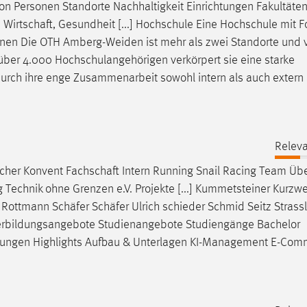
ion Personen Standorte Nachhaltigkeit Einrichtungen Fakultäte
,
Wirtschaft
, Gesundheit [...] Hochschule Eine Hochschule mit F
ernen Die OTH Amberg-Weiden ist mehr als zwei Standorte und v
d über 4.000 Hochschulangehörigen verkörpert sie eine starke
urch ihre enge Zusammenarbeit sowohl intern als auch extern 
Releva
scher Konvent
Fachschaft
Intern Running Snail Racing Team Üb
echnik ohne Grenzen e.V. Projekte [...] Kummetsteiner Kurzwei
g Rottmann
Schäfer
Schäfer
Ulrich schieder Schmid Seitz Strassl
iterbildungsangebote Studienangebote Studiengänge Bachelor
ungen Highlights Aufbau & Unterlagen KI-Management E-Com