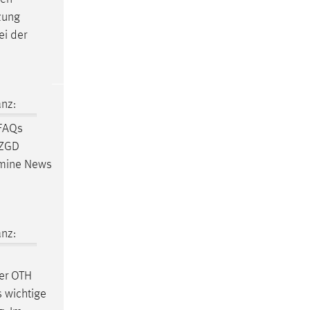
zung
ei der
nz:
FAQs
 ZGD
rmine News
nz:
der OTH
 wichtige