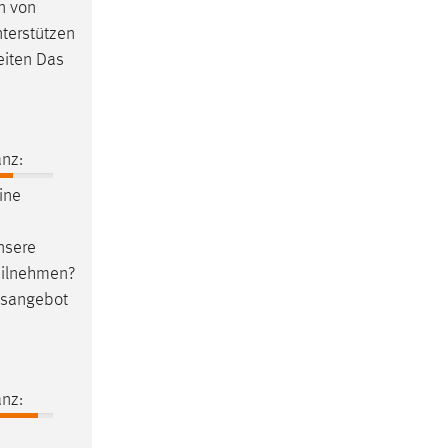
n von
terstützen
eiten Das
nz:
ine
nsere
teilnehmen?
gsangebot
nz: