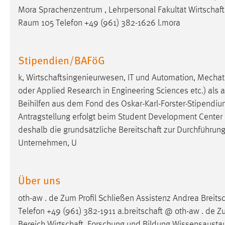
Mora Sprachenzentrum , Lehrpersonal Fakultät
Wirtschaf
Matomo
Raum 105 Telefon +49 (961) 382-1626 l.mora
Name:
_pk_ref, _pk_cvar, _pk_id, _pk_ses
Stipendien/BAFöG
Zweck:
Zugriffsstatistik
k,
Wirtschaftsingenieurwesen
, IT und Automation, Mecha
Cookie Laufzeit:
Max. 13 Monate
oder Applied Research in Engineering Sciences etc.) als
Beihilfen aus dem Fond des Oskar-Karl-Forster-Stipendi
Antragstellung erfolgt beim Student Development Center [
MARKETING
deshalb die grundsätzliche
Bereitschaft
zur Durchführun
Marketing Cookies werden von Drittanbietern
Unternehmen, U
verwendet, um personalisierte Werbung anzuzeigen.
Sie tun dies, indem sie Besucher über Websites
hinweg verfolgen.
Über uns
Google Ads
oth-aw . de Zum Profil Schließen Assistenz Andrea
Breits
Telefon +49 (961) 382-1911
a.breitschaft
@ oth-aw . de Zu
Name:
_gcl_au
Bereich
Wirtschaft
, Forschung und Bildung Wissensaust