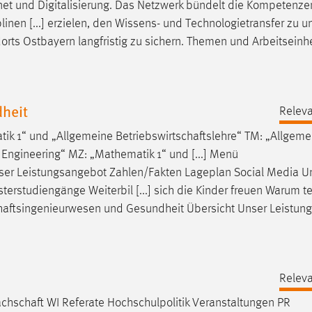
net und Digitalisierung. Das Netzwerk bündelt die Kompetenze
nen [...] erzielen, den Wissens- und Technologietransfer zu un
orts
Ostbayern langfristig zu sichern. Themen und Arbeitseinh
dheit
Releva
tik 1“ und „Allgemeine
Betriebswirtschaftslehre
“ TM: „Allgeme
 Engineering“ MZ: „Mathematik 1“ und [...] Menü
ser Leistungsangebot Zahlen/Fakten Lageplan Social Media U
rstudiengänge Weiterbil [...] sich die Kinder freuen Warum 
haftsingenieurwesen
und Gesundheit Übersicht Unser Leistun
Releva
achschaft
WI Referate Hochschulpolitik Veranstaltungen PR