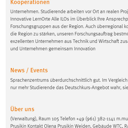
Kooperationen
Cookie Laufzeit:
MibewSessionID, mibew-chat-frame-
Unternehmen. Studierende arbeiten vor Ort an realen Proj
style-5e9dbeb1811c0446 =
Sitzungslaufzeit, mibew_locale = 3
Innovative LernOrte Alle ILOs im Überblick Ihre Anspr
Jahre, MIBEW_UserID = 1 Jahr
Forschungsgruppen aus der Region. Auch überregional ko
die Region zu stärken, unseren Forschungsauftrag bestmög
Login
exzellenten Unternehmen aus Technik und
Wirtschaft
zusa
und Unternehmen gemeinsam Innovation
Name:
fe_user, be_user, be_lastLoginProvider
Zweck:
Dieser Cookie ist notwendig um sich an
News / Events
der Website einloggen zu können.
Sprachenzentrums überdurchschnittlich gut. Im Verglei
Cookie Laufzeit:
24 Stunden
nur mehr Studierende das Deutschkurs-Angebot wahr, sie
STATISTIK
Über uns
Statistik Cookies erfassen Informationen anonym.
(Verwaltung), Raum 105 Telefon +49 (961) 382-1141 m.mu
Diese Informationen helfen uns zu verstehen, wie
Prusikin Kontakt Olena Prusikin Weiden, Gebäude WTC, Raum
unsere Besucher unsere Website nutzen.