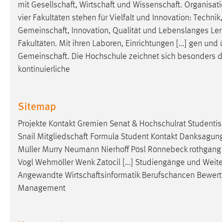
mit
Gesellschaft
,
Wirtschaft
und
Wissenschaft
. Organisat
in diesem Cookie gespeichert, ob man
vier Fakultäten stehen für Vielfalt und Innovation: Technik
eingeloggt ist.
Gemeinschaft
, Innovation, Qualität und Lebenslanges L
Fakultäten. Mit ihren Laboren, Einrichtungen [...] gen un
Sprachpräferenz
Gemeinschaft
. Die Hochschule zeichnet sich besonders d
Name:
site-language-preference
kontinuierliche
Zweck:
Das Cookie speichert die gewählte
Sprache der Website.
Sitemap
Cookie Laufzeit:
30 Tage
Projekte Kontakt Gremien Senat & Hochschulrat Studenti
Snail
Mitgliedschaft
Formula Student Kontakt Danksagung T
Chat
Müller Murry Neumann Nierhoff Pösl Rönnebeck rothgan
Vogl Wehmöller Wenk Zatocil [...] Studiengänge und We
Name:
MibewSessionID, MIBEW_UserID,
Angewandte
Wirtschaftsinformatik
Berufschancen Bewert
mibew_locale, mibew-chat-frame-style-
5e9dbeb1811c0446
Management
Zweck:
Wird benötigt um die Chatfunktion
nutzen zu können.