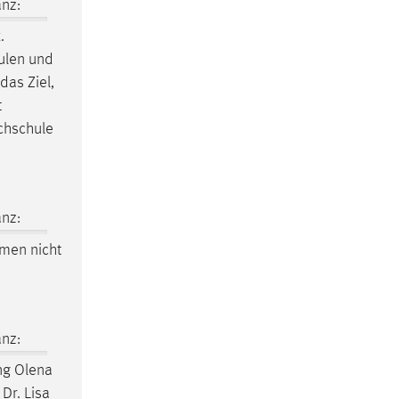
nz:
t
.
ulen und
das Ziel,
t
ochschule
nz:
men nicht
nz:
ng Olena
Dr. Lisa