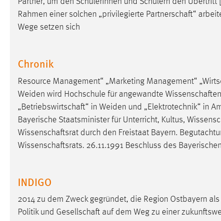
Partner, um den Schülerinnen und Schülern den Übertritt 
externen Medien Cookies gesetzt.
Rahmen einer solchen „privilegierte
Partnerschaft
“ arbei
Wege setzen sich
YouTube
Chronik
Vimeo
Resource Management“ „Marketing Management“ „
Wirts
Weiden wird Hochschule für angewandte
Wissenschafte
„
Betriebswirtschaft
“ in Weiden und „Elektrotechnik“ in A
Bayerische Staatsminister für Unterricht, Kultus,
Wissensc
Wissenschaftsrat
durch den Freistaat Bayern. Begutachtu
Wissenschaftsrats
. 26.11.1991 Beschluss des Bayerische
INDIGO
2014 zu dem Zweck gegründet, die Region Ostbayern al
Politik und
Gesellschaft
auf dem Weg zu einer zukunftsweis