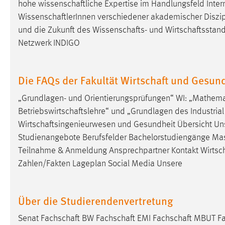
hohe
wissenschaftliche
Expertise im Handlungsfeld Inter
WissenschaftlerInnen
verschiedener akademischer Diszipli
und die Zukunft des
Wissenschafts
- und
Wirtschaftsstand
Netzwerk INDIGO
Die FAQs der Fakultät Wirtschaft und Gesun
„Grundlagen- und Orientierungsprüfungen“ WI: „Mathema
Betriebswirtschaftslehre
“ und „Grundlagen des Industrial
Wirtschaftsingenieurwesen
und Gesundheit Übersicht Un
Studienangebote Berufsfelder Bachelorstudiengänge Maste
Teilnahme & Anmeldung Ansprechpartner Kontakt
Wirtsc
Zahlen/Fakten Lageplan Social Media Unsere
Über die Studierendenvertretung
Senat
Fachschaft
BW
Fachschaft
EMI
Fachschaft
MBUT
F