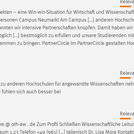
Releva
ekten – eine Win-win-Situation für
Wirtschaft
und
Wissenschaf
echpersonen Campus Neumarkt Am Campus [...] anderen Hochsch
nnten wir intensive
Partnerschaften
knüpfen. Damit haben wir 
lich [...] bestmöglich zu erfüllen und unsere Studierenden mi
mmen zu bringen. PartnerCircle Im PartnerCircle gestalten H
Releva
ch zu anderen Hochschulen für angewandte
Wissenschaften
neh
 fühlen sich auch besser bei
Releva
re @ oth-aw . de Zum Profil Schließen
Wissenschaftliche
Leitu
 1.23 Telefon +49 (961) [...] talienisch Dr. Lisa Mora Kontakt 