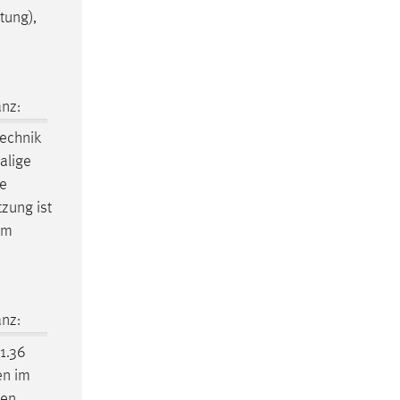
tung),
nz:
echnik
alige
ie
zung ist
im
nz:
1.36
en im
len