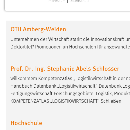
Impressum
|
Datenschutz
NOTWENDIGE COOKIES
Notwendige Cookies ermöglichen grundlegende
Funktionen und sind für die einwandfreie Funktion der
OTH Amberg-Weiden
Website erforderlich.
Unternehmen der
Wirtschaft
stärkt die Innovationskraft 
Einverständnis
Doktortitel? Promotionen an Hochschulen für angewandt
Name:
cookie_consent
Zweck:
Dieser Cookie speichert die
Prof. Dr.-Ing. Stephanie Abels-Schlosser
ausgewählten Einverständnis-Optionen
des Benutzers
willkommem Kompetenzatlas „
Logistikwirtschaft
in der n
Handbuch Datenbank „
Logistikwirtschaft
“ Datenbank
Log
Cookie Laufzeit:
1 Jahr
Fertigungswirtschaft
Forschungsgebiete: Logistik, Produk
KOMPETENZATLAS „
LOGISTIKWIRTSCHAFT
“ Schließen
Performance
Name:
staticfilecache
Hochschule
Zweck:
Für performante Seitenauslieferung wird