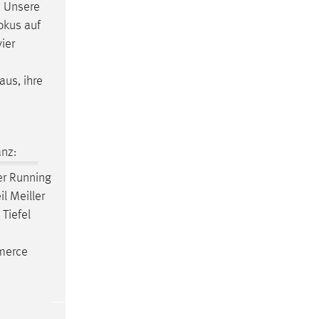
n Unsere
okus auf
ier
aus, ihre
nz:
er Running
l Meiller
 Tiefel
merce