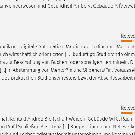
tsingenieurwesen
und Gesundheit Amberg, Gebäude A (Verwal
Releva
tronik und digitale Automation, Medienproduktion und Medient
 auch
wirtschaftlich
orientierten [...] bedürftige Studierende einm
ums zur
Beschaffung
von Büchern oder sonstigen Lernmitteln. D
...] in Abstimmung von Mentor*in und Stipendiat*in. Vorausset
g des praktischen Studiensemesters bzw. der Abschlussarbeit 
Releva
chaft
Kontakt Andrea
Breitschaft
Weiden, Gebäude WTC, Raum 
m Profil Schließen Assistenz [...] Kooperationen und Netzwerk
ausch und Technologietransfer mit Unternehmen und kommuna