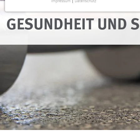
Impressum
|
Datenschutz
NOTWENDIGE COOKIES
GESUNDHEIT UND 
Notwendige Cookies ermöglichen grundlegende
Funktionen und sind für die einwandfreie Funktion der
Website erforderlich.
Einverständnis
Name:
cookie_consent
Zweck:
Dieser Cookie speichert die
ausgewählten Einverständnis-Optionen
des Benutzers
Cookie Laufzeit:
1 Jahr
Performance
Name:
staticfilecache
Zweck:
Für performante Seitenauslieferung wird