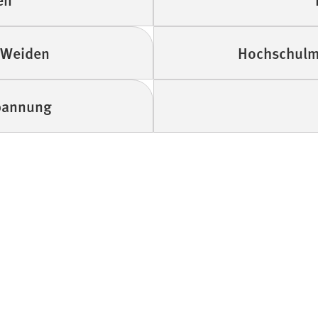
 Weiden
Hochschulm
pannung