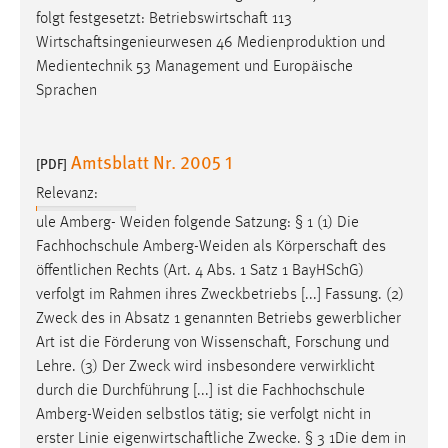
folgt festgesetzt:
Betriebswirtschaft
113
Wirtschaftsingenieurwesen
46 Medienproduktion und
Medientechnik 53 Management und Europäische
Sprachen
Amtsblatt Nr. 2005 1
[PDF]
Relevanz:
ule Amberg- Weiden folgende Satzung: § 1 (1) Die
Fachhochschule Amberg-Weiden als
Körperschaft
des
öffentlichen Rechts (Art. 4 Abs. 1 Satz 1 BayHSchG)
verfolgt im Rahmen ihres Zweckbetriebs [...] Fassung. (2)
Zweck des in Absatz 1 genannten Betriebs gewerblicher
Art ist die Förderung von
Wissenschaft
, Forschung und
Lehre. (3) Der Zweck wird insbesondere verwirklicht
durch die Durchführung [...] ist die Fachhochschule
Amberg-Weiden selbstlos tätig; sie verfolgt nicht in
erster Linie
eigenwirtschaftliche
Zwecke. § 3 1Die dem in