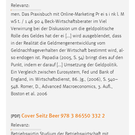
30 Tage
Relevanz:
men. Das Praxisbuch mit Online-Marketing Pr ei s i nk l. M
Chat
wS t. / 1 46 90 4
Beck-Wirtschaftsberater
im Viel
Verwirrung bei der Diskussion um die geldpolitische
Name:
Rolle des Geldes hat der ei [...] wird ausgeblendet, dass
MibewSessionID, MIBEW_UserID, mibew_locale, mibew-
in der Realität die Geldmengenentwicklung vom
chat-frame-style-5e9dbeb1811c0446
Geldnachfrageverhalten der
Wirtschaft
bestimmt wird, al-
Zweck:
so endogen ist. Papadia (2005, S. 54) bringt dies auf den
Wird benötigt um die Chatfunktion nutzen zu können.
Punkt, indem er darauf [...] Umsetzung der Geldpolitik.
Ein Vergleich zwischen Eurosystem, Fed und Bank of
Cookie Laufzeit:
England, in:
Wirtschaftsdienst
, 86. Jg., (2006), S. 540–
MibewSessionID, mibew-chat-frame-style-
5e9dbeb1811c0446 = Sitzungslaufzeit, mibew_locale = 3
548. Romer, D., Advanced Macroeconomics, 3. Aufl.,
Jahre, MIBEW_UserID = 1 Jahr
Boston et al. 2006
Login
Cover Seitz Beer 978 3 86550 332 2
[PDF]
Name:
Relevanz:
fe_user, be_user, be_lastLoginProvider
Betriebswirtin Studium der
Betriebswirtschaft
mit