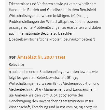
Erkenntnisse und Verfahren sowie zu verantwortlichem
Handeln in Betrieb und
Gesellschaft
in dem Berufsfeld
Wirtschaftsingenieurwesen
befähigen. (2) Das [...]
Problemstellungen der
Wirtschaftspraxis
zu analysieren,
praxisgerechte Problemlösungen zu erarbeiten und dabei
auch internationale Bezüge zu beachten
(„
betriebswirtschaftliche
Problemlösungskompetenz“)
Amtsblatt Nr. 2007 1 test
[PDF]
Relevanz:
n aufzunehmender Studienanfänger werden jeweils wie
folgt festgesetzt:
Betriebswirtschaft
(B) 134
Wirtschaftsingenieurwesen
(B) 71 Medienproduktion und
Medientechnik (B) 67 Management und Europäische [...]
ule Amberg-Weiden vom 15.05.2007 sowie der
Genehmigung des Bayerischen Staatsministerium für
Wissenschaft
, Forschung und Kunst vom 03.05.2007, Nr.