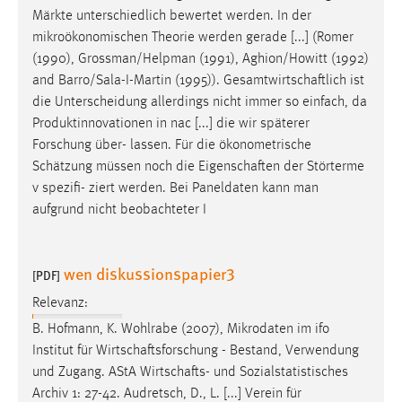
Märkte unterschiedlich bewertet werden. In der
mikroökonomischen Theorie werden gerade [...] (Romer
(1990), Grossman/Helpman (1991), Aghion/Howitt (1992)
and Barro/Sala-I-Martin (1995)).
Gesamtwirtschaftlich
ist
die Unterscheidung allerdings nicht immer so einfach, da
Produktinnovationen in nac [...] die wir späterer
Forschung über- lassen. Für die ökonometrische
Schätzung müssen noch die
Eigenschaften
der Störterme
v spezifi- ziert werden. Bei Paneldaten kann man
aufgrund nicht beobachteter I
wen diskussionspapier3
[PDF]
Relevanz:
B. Hofmann, K. Wohlrabe (2007), Mikrodaten im ifo
Institut für
Wirtschaftsforschung
- Bestand, Verwendung
und Zugang. AStA
Wirtschafts
- und Sozialstatistisches
Archiv 1: 27-42. Audretsch, D., L. [...] Verein für