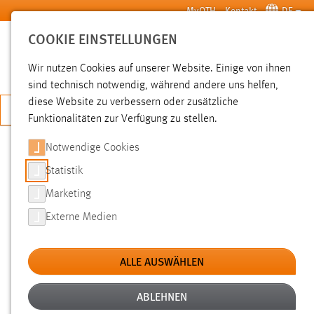
Zum Hauptinhalt springen
MyOTH
Kontakt
DE
COOKIE EINSTELLUNGEN
SUCHE
Wir nutzen Cookies auf unserer Website. Einige von ihnen
sind technisch notwendig, während andere uns helfen,
diese Website zu verbessern oder zusätzliche
JETZT BEWERBEN
Funktionalitäten zur Verfügung zu stellen.
Notwendige Cookies
SUCHE
Statistik
Marketing
FILTER
Externe Medien
Typ
ALLE AUSWÄHLEN
Erstellungsdatum
ABLEHNEN