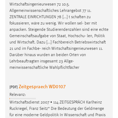
Wirtschaftsingenieurwesen
72 10.5.
Cookie Laufzeit:
Allgemeinwissenschaftliches
Lehrangebot 77 11.
Max. 13 Monate
ZENTRALE EINRICHTUNGEN 78 [...] t
schaften
zu
fokussieren, wäre zu wenig. Wir wollen sel- ber mit
anpacken. Steigende Studierendenzahlen sind eine echte
MARKETING
Gemeinschaftsaufgabe
von Staat, Hochschu- len, Politik
und
Wirtschaft
. Dazu [...] Fachbereich
Betriebswirtschaft
Marketing Cookies werden von Drittanbietern
21 und im Fachbe- reich
Wirtschaftsingenieurwesen
11.
verwendet, um personalisierte Werbung anzuzeigen.
Darüber hinaus wurden an beiden Orten von
Sie tun dies, indem sie Besucher über Websites
Lehrbeauftragten insgesamt 23 Allge-
hinweg verfolgen.
meinwissenschaftliche
Wahlpflichtfächer
Google Ads
Zeitgespraech WD0107
Name:
[PDF]
_gcl_au
Relevanz:
Anbieter:
Wirtschaftsdienst
2007 • 114 ZEITGESPRÄCH Karlheinz
Google Ireland Limited
Ruckriegel, Franz Seitz* Die Bedeutung der Geldmenge
für eine moderne Geldpolitik In
Wissenschaft
und Praxis
Zweck: