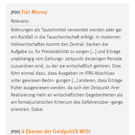
1 Jahr
Fiat Money
[PDF]
Relevanz:
Performance
Währungen als Tauschmittel verwendet werden oder gar
Name:
ein Rückfall in die
Tauschwirtschaft
erfolgt. In modernen
staticfilecache
Volkswirtschaften
kommt den Zentral- banken die
Aufgabe zu, für Preisstabilität zu sorgen [...] und Erträge
Zweck:
unabhängig vom Zahlungs- zeitpunkt derjenigen Periode
Für performante Seitenauslieferung wird in diesem Cookie
gespeichert, ob man eingeloggt ist.
zuzuordnen sind, zu der sie
wirtschaftlich
gehören. Dies
führt einmal dazu, dass Ausgaben im IFRS-Abschluss
unter gewissen Bedin- gungen [...] anderen, dass Erträge
Sprachpräferenz
früher ausgewiesen werden, da sich der Zeitpunkt ihrer
Name:
Realisierung mehr an
wirtschaftlichen
Gegebenheiten als
site-language-preference
am formaljuristischen Kriterium des Gefahrenüber- gangs
orientiert. Dabei
Zweck:
Das Cookie speichert die gewählte Sprache der Website.
4 Ebenen der Geldpolitik WiSt
Cookie Laufzeit:
[PDF]