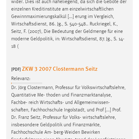
wider. Dies ist auch naheliegend, da sich die Gebote der
einzelnen Kreditinstitute am
einzelwirtschaftlichen
Gewinnmaximierungskalkül [...] erung im Vergleich,
Wirtschaftsdienst
, 86. Jg., S. 540-548.. Ruckriegel, K.,
Seitz, F. (2007), Die Bedeutung der Geldmenge für eine
moderne Geldpolitik, in:
Wirtschaftsdienst
, 87. Jg., S. 14-
18 (
ZKW 3 2007 Clostermann Seitz
[PDF]
Relevanz:
Dr. Jörg Clostermann, Professur für
Volkswirtschaftslehre
,
Quantitative Me- thoden und Finanzmarktanalyse,
Fachbe- reich
Wirtschafts
- und Allgemeinwissen-
schaften
, Fachhochschule Ingolstadt, und Prof [...] Prof.
Dr. Franz Seitz, Professur für Volks-
wirtschaftslehre
,
insbesondere Geldpolitik und Finanzmärkte,
Fachhochschule Am- berg-Weiden Bewirken