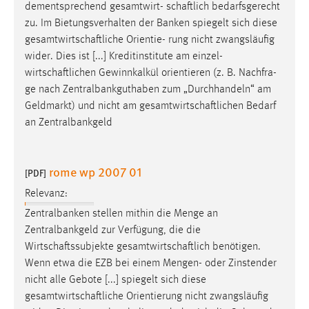
EXTERNE MEDIEN
dementsprechend gesamtwirt-
schaftlich
bedarfsgerecht
zu. Im Bietungsverhalten der Banken spiegelt sich diese
Um Inhalte von Videoplattformen und Social Media
gesamtwirtschaftliche
Orientie- rung nicht zwangsläufig
Plattformen anzeigen zu können, werden von diesen
wider. Dies ist [...] Kreditinstitute am einzel-
externen Medien Cookies gesetzt.
wirtschaftlichen
Gewinnkalkül orientieren (z. B. Nachfra-
ge nach Zentralbankguthaben zum „Durchhandeln“ am
YouTube
Geldmarkt) und nicht am
gesamtwirtschaftlichen
Bedarf
an Zentralbankgeld
Vimeo
rome wp 2007 01
[PDF]
Relevanz:
Zentralbanken stellen mithin die Menge an
Zentralbankgeld zur Verfügung, die die
Wirtschaftssubjekte
gesamtwirtschaftlich
benötigen.
Wenn etwa die EZB bei einem Mengen- oder Zinstender
nicht alle Gebote [...] spiegelt sich diese
gesamtwirtschaftliche
Orientierung nicht zwangsläufig