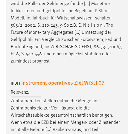
wird die Rolle der Geldmenge für die [...] Monetäre
Conversion-Tracking
Indika- toren und geldpolitische Regeln im P-Stern-
Cookie Laufzeit:
Modell, in: Jahrbuch für
Wirtschaftswissen
-
schaften
3 Monate
563/2, 2002, S. 210-243. 9 So z.B. E. N e l s o n : The
Future of Mone- tary Aggregates [...] Umsetzung der
Geldpolitik: Ein Vergleich zwischen Eurosystem, Fed und
Facebook Pixel
Bank of England, in:
WIRTSCHAFTSDIENST
, 86. Jg. (2006),
Name:
H. 8, S. 540-548. und einen möglichst stabilen oder
_fbp
zumindest prognost
Anbieter:
Facebook
Instrument operatives Ziel WiSt1 07
[PDF]
Zweck:
Relevanz:
Conversion-Tracking
Zentralban- ken stellen mithin die Menge an
Cookie Laufzeit:
Zentralbankgeld zur Ver- fügung, die die
3 Monate
Wirtschaftssubjekte
gesamtwirtschaftlich
benötigen.
Wenn etwa die EZB bei einem Mengen- oder Zinstender
nicht alle Gebote [...] Banken voraus, und teilt