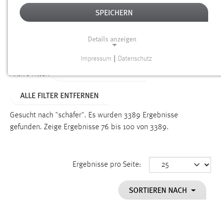
SPEICHERN
Alter
Details anzeigen
SUCHEN
Impressum
|
Datenschutz
NOTWENDIGE COOKIES
ALTER: ÜBER EIN JAHR
Aktive Filter:
Notwendige Cookies ermöglichen grundlegende
ALLE FILTER ENTFERNEN
Funktionen und sind für die einwandfreie Funktion der
Website erforderlich.
Gesucht nach "schäfer".
Es wurden 3389 Ergebnisse
gefunden.
Zeige Ergebnisse 76 bis 100 von 3389.
Einverständnis
Name:
cookie_consent
Ergebnisse pro Seite:
Zweck:
SORTIEREN NACH
Dieser Cookie speichert die ausgewählten Einverständnis-
Optionen des Benutzers
Cookie Laufzeit: