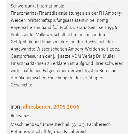
Zweck:
Schwerpunkt Internationale
Dieser Cookie ist notwendig um sich an der Website
Finanzmärkte/Finanzdienstleistungen an der FH Amberg-
einloggen zu können.
Weiden,
Wirtschaftsprüfungsassistentin
bei Kpmg
Bayerische Treuhand [...] Prof. Dr. Franz Seitz seit 1996
Cookie Laufzeit:
Professor für
Volkswirtschaftslehre
, insbesondere
24 Stunden
Geldpolitik und Finanzmärkte, an der Hochschule für
Angewandte
Wissenschaften
Amberg-Weiden seit 2004
Gastprofessur an der [...] sätze VDM Verlag Dr. Müller
STATISTIK
Finanzmarktkrisen zu erklären ist aufgrund ihrer schweren
Statistik Cookies erfassen Informationen anonym.
wirtschaftlichen
Folgen einer der wichtigsten Bereiche
Diese Informationen helfen uns zu verstehen, wie
der ökonomischen Forschung. In der 30jährigen
unsere Besucher unsere Website nutzen.
Geschichte
Matomo
Jahresbericht 2005 2006
[PDF]
Name:
_pk_ref, _pk_cvar, _pk_id, _pk_ses
Relevanz:
Maschinenbau/Umwelttechnik 55 10.3. Fachbereich
Zweck:
Betriebswirtschaft
65 10.4. Fachbereich
Zugriffsstatistik