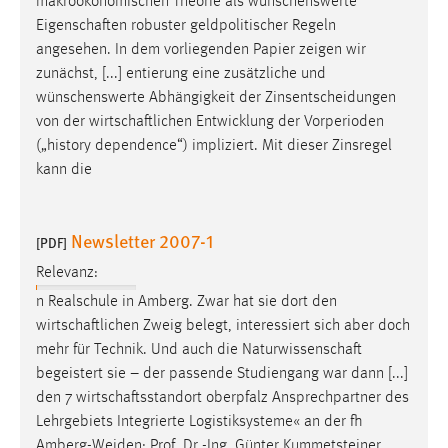
makroökonomischen Theorie als wünschenswerte
Eigenschaften
robuster geldpolitischer Regeln
angesehen. In dem vorliegenden Papier zeigen wir
zunächst, [...] entierung eine zusätzliche und
wünschenswerte Abhängigkeit der Zinsentscheidungen
von der
wirtschaftlichen
Entwicklung der Vorperioden
(„history dependence“) impliziert. Mit dieser Zinsregel
kann die
Newsletter 2007-1
[PDF]
Relevanz:
n Realschule in Amberg. Zwar hat sie dort den
wirtschaftlichen
Zweig belegt, interessiert sich aber doch
mehr für Technik. Und auch die
Naturwissenschaft
begeistert sie – der passende Studiengang war dann [...]
den 7
wirtschaftsstandort
oberpfalz Ansprechpartner des
Lehrgebiets Integrierte Logistiksysteme« an der fh
Amberg-Weiden: Prof. Dr.-Ing. Günter Kummetsteiner