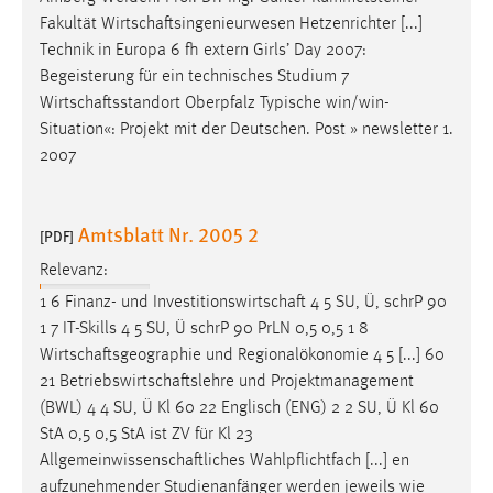
Fakultät
Wirtschaftsingenieurwesen
Hetzenrichter [...]
Technik in Europa 6 fh extern Girls’ Day 2007:
Begeisterung für ein technisches Studium 7
Wirtschaftsstandort
Oberpfalz Typische win/win-
Situation«: Projekt mit der Deutschen. Post » newsletter 1.
2007
Amtsblatt Nr. 2005 2
[PDF]
Relevanz:
1 6 Finanz- und
Investitionswirtschaft
4 5 SU, Ü, schrP 90
1 7 IT-Skills 4 5 SU, Ü schrP 90 PrLN 0,5 0,5 1 8
Wirtschaftsgeographie
und Regionalökonomie 4 5 [...] 60
21
Betriebswirtschaftslehre
und Projektmanagement
(BWL) 4 4 SU, Ü Kl 60 22 Englisch (ENG) 2 2 SU, Ü Kl 60
StA 0,5 0,5 StA ist ZV für Kl 23
Allgemeinwissenschaftliches
Wahlpflichtfach [...] en
aufzunehmender Studienanfänger werden jeweils wie