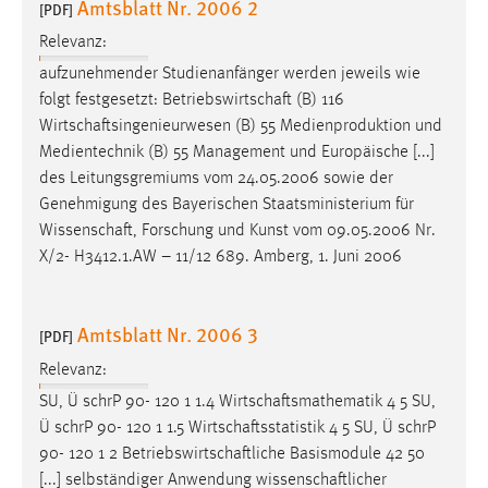
Amtsblatt Nr. 2006 2
[PDF]
Relevanz:
aufzunehmender Studienanfänger werden jeweils wie
folgt festgesetzt:
Betriebswirtschaft
(B) 116
Wirtschaftsingenieurwesen
(B) 55 Medienproduktion und
Medientechnik (B) 55 Management und Europäische [...]
des Leitungsgremiums vom 24.05.2006 sowie der
Genehmigung des Bayerischen Staatsministerium für
Wissenschaft
, Forschung und Kunst vom 09.05.2006 Nr.
X/2- H3412.1.AW – 11/12 689. Amberg, 1. Juni 2006
Amtsblatt Nr. 2006 3
[PDF]
Relevanz:
SU, Ü schrP 90- 120 1 1.4
Wirtschaftsmathematik
4 5 SU,
Ü schrP 90- 120 1 1.5
Wirtschaftsstatistik
4 5 SU, Ü schrP
90- 120 1 2
Betriebswirtschaftliche
Basismodule 42 50
[...] selbständiger Anwendung
wissenschaftlicher