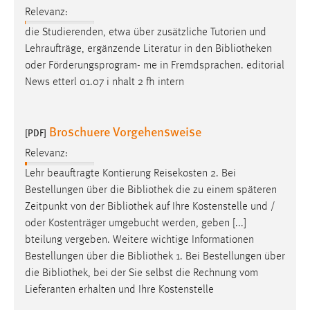
EXTERNE MEDIEN
Relevanz:
Um Inhalte von Videoplattformen und Social Media
die Studierenden, etwa über zusätzliche Tutorien und
Plattformen anzeigen zu können, werden von diesen
Lehraufträge, ergänzende Literatur in den
Bibliotheken
externen Medien Cookies gesetzt.
oder Förderungsprogram- me in Fremdsprachen. editorial
News etterl 01.07 i nhalt 2 fh intern
YouTube
Broschuere Vorgehensweise
[PDF]
Vimeo
Relevanz:
Lehr beauftragte Kontierung Reisekosten 2. Bei
Bestellungen über die
Bibliothek
die zu einem späteren
Zeitpunkt von der
Bibliothek
auf Ihre Kostenstelle und /
oder Kostenträger umgebucht werden, geben [...]
bteilung vergeben. Weitere wichtige Informationen
Bestellungen über die
Bibliothek
1. Bei Bestellungen über
die
Bibliothek
, bei der Sie selbst die Rechnung vom
Lieferanten erhalten und Ihre Kostenstelle