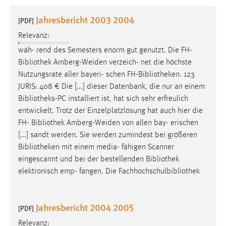
1 Jahr
Jahresbericht 2003 2004
[PDF]
Relevanz:
Performance
wäh- rend des Semesters enorm gut genutzt. Die FH-
Name:
Bibliothek
Amberg-Weiden verzeich- net die höchste
staticfilecache
Nutzungsrate aller bayeri- schen FH-
Bibliotheken
. 123
JURIS: 408 € Die [...] dieser Datenbank, die nur an einem
Zweck:
Bibliotheks-PC
installiert ist, hat sich sehr erfreulich
Für performante Seitenauslieferung wird in diesem Cookie
gespeichert, ob man eingeloggt ist.
entwickelt. Trotz der Einzelplatzlösung hat auch hier die
FH-
Bibliothek
Amberg-Weiden von allen bay- erischen
[...] sandt werden. Sie werden zumindest bei größeren
Sprachpräferenz
Bibliotheken
mit einem media- fähigen Scanner
Name:
eingescannt und bei der bestellenden
Bibliothek
site-language-preference
elektronisch emp- fangen. Die Fachhochschulbibliothek
Zweck:
Das Cookie speichert die gewählte Sprache der Website.
Jahresbericht 2004 2005
[PDF]
Cookie Laufzeit:
Relevanz: