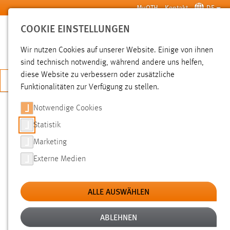
Zum Hauptinhalt springen
MyOTH
Kontakt
DE
COOKIE EINSTELLUNGEN
SUCHE
Wir nutzen Cookies auf unserer Website. Einige von ihnen
sind technisch notwendig, während andere uns helfen,
diese Website zu verbessern oder zusätzliche
JETZT BEWERBEN
Funktionalitäten zur Verfügung zu stellen.
Notwendige Cookies
SUCHE
Statistik
Marketing
FILTER
Externe Medien
Typ
ALLE AUSWÄHLEN
Erstellungsdatum
ABLEHNEN