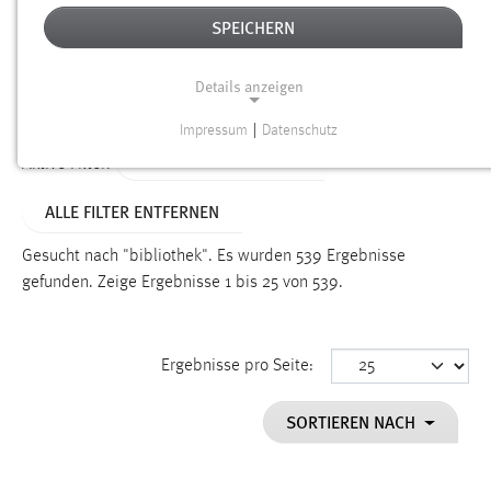
SPEICHERN
Alter
Details anzeigen
SUCHEN
Impressum
|
Datenschutz
NOTWENDIGE COOKIES
ALTER: ÜBER EIN JAHR
Aktive Filter:
Notwendige Cookies ermöglichen grundlegende
ALLE FILTER ENTFERNEN
Funktionen und sind für die einwandfreie Funktion der
Website erforderlich.
Gesucht nach "bibliothek".
Es wurden 539 Ergebnisse
gefunden.
Zeige Ergebnisse 1 bis 25 von 539.
Einverständnis
Name:
cookie_consent
Ergebnisse pro Seite:
Zweck:
SORTIEREN NACH
Dieser Cookie speichert die ausgewählten Einverständnis-
Optionen des Benutzers
Cookie Laufzeit: