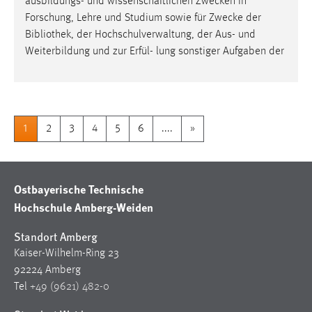
ausbildungs- und wissenschaftlichen Zwecken in
Forschung, Lehre und Studium sowie für Zwecke der
Bibliothek
, der Hochschulverwaltung, der Aus- und
Weiterbildung und zur Erfül- lung sonstiger Aufgaben der
1
2
3
4
5
6
....
»
Ostbayerische Technische
Hochschule Amberg-Weiden
Standort Amberg
Kaiser-Wilhelm-Ring 23
92224 Amberg
Tel
+49 (9621) 482-0