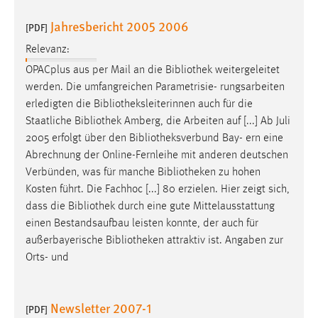
Conversion-Tracking
Jahresbericht 2005 2006
[PDF]
Cookie Laufzeit:
Relevanz:
3 Monate
OPACplus aus per Mail an die
Bibliothek
weitergeleitet
werden. Die umfangreichen Parametrisie- rungsarbeiten
Facebook Pixel
erledigten die
Bibliotheksleiterinnen
auch für die
Staatliche
Bibliothek
Amberg, die Arbeiten auf [...] Ab Juli
Name:
2005 erfolgt über den
Bibliotheksverbund
Bay- ern eine
_fbp
Abrechnung der Online-Fernleihe mit anderen deutschen
Anbieter:
Verbünden, was für manche
Bibliotheken
zu hohen
Facebook
Kosten führt. Die Fachhoc [...] 80 erzielen. Hier zeigt sich,
dass die
Bibliothek
durch eine gute Mittelausstattung
Zweck:
einen Bestandsaufbau leisten konnte, der auch für
Conversion-Tracking
außerbayerische
Bibliotheken
attraktiv ist. Angaben zur
Cookie Laufzeit:
Orts- und
3 Monate
Newsletter 2007-1
[PDF]