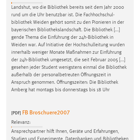
30 Tage
Landshut, wo die
Bibliothek
bereits seit dem Jahr 2000
rund um die Uhr benutzbar ist. Die Fachhochschul-
Chat
bibliothek
Weiden gehört somit zu den Pionieren in der
bayerischen
Bibliothekslandschaft
. Die Bibliothek [...]
Name:
gende Thema die Einführung der 24h-
Bibliothek
in
MibewSessionID, MIBEW_UserID, mibew_locale, mibew-
Weiden war. Auf Initiative der Hochschulleitung wurden
chat-frame-style-5e9dbeb1811c0446
innerhalb weniger Monate Maßnahmen zur Einführung
Zweck:
der 24h-
Bibliothek
umgesetzt, die seit Februar 2005 [...]
Wird benötigt um die Chatfunktion nutzen zu können.
gesehen jeder Student wenigstens einmal die
Bibliothek
außerhalb der personalbetreuten Öffnungszeit in
Cookie Laufzeit:
Anspruch genommen. Öffnungszeiten: Die
Bibliothek
MibewSessionID, mibew-chat-frame-style-
5e9dbeb1811c0446 = Sitzungslaufzeit, mibew_locale = 3
Amberg hat montags bis donnerstags bis 18 Uhr
Jahre, MIBEW_UserID = 1 Jahr
FB Broschuere2007
[PDF]
Login
Relevanz:
Name:
Ansprechpartner hilft Ihnen, Geräte und Erfahrungen,
fe_user, be_user, be_lastLoginProvider
Studien und Experimente, Datenbanken und
Bibliotheken