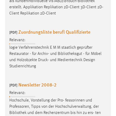
als kundenindividuelle visTABLE®touch-
Bibliothek
erstellt. Applikation Replikation 2D-Client 3D-Client 2D-
Client Replikation 2D-Client
Zuordnungsliste berufl Qualifizierte
[PDF]
Relevanz:
logie Verfahrenstechnik E M M staatlich geprüfter
Restaurator - für Archiv- und
Bibliotheksgut
- für Möbel
und Holzobjekte Druck- und Medientechnik Design
Studienrichtung
Newsletter 2008-2
[PDF]
Relevanz:
Hochschule, Vorstellung der Pro- fessorinnen und
Professoren, Tipps von der Hochschulverwaltung, der
Bibliothek
und dem Rechenzentrum bis hin zu ers- ten