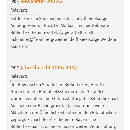
Newsletter 2007-2
[PDF]
Relevanz:
entdecken« im Sommersemester 2007 fh-Seelsorge
Amberg: Heidrun Bock Dr. Markus Lommer Gebäude
Bibliothek
, Raum 102 Tel. (0 96 21) 482-248
m.lommer@fh-amberg-weiden.de fh-Seelsorge Weiden:
Klaus Hirn
Jahresbericht 2006 2007
[PDF]
Relevanz:
der Bayerischen Staatlichen
Bibliotheken
, Herr Dr.
Griebel, beide
Bibliotheksstandorte
. Im Gespräch
wurden vor allem die Etatausstattung der
Bibliothek
nach
Auslaufen der Büchergrundbe [...] war durch viele
Aktivitäten der Öffentlichkeitsarbeit in den
Bibliotheken
geprägt: • „nachtlese“ – die erste Bayerische
Bibliotheksnacht
An dieser bayernweiten Veranstaltung