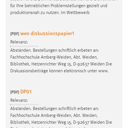
Zweck:
für Ihre betrieblichen Problemstellungen gezielt und
Dieser Cookie ist notwendig um sich an der Website
produktionsnah zu nutzen. Im Wettbewerb
einloggen zu können.
Cookie Laufzeit:
wen diskussionspapier1
[PDF]
24 Stunden
Relevanz:
Abständen. Bestellungen schriftlich erbeten an:
STATISTIK
Fachhochschule Amberg-Weiden, Abt. Weiden,
Bibliothek
, Hetzenrichter Weg 15, D-92637 Weiden Die
Statistik Cookies erfassen Informationen anonym.
Diskussionsbeiträge können elektronisch unter www.
Diese Informationen helfen uns zu verstehen, wie
unsere Besucher unsere Website nutzen.
DP01
[PDF]
Matomo
Relevanz:
Name:
Abständen. Bestellungen schriftlich erbeten an:
_pk_ref, _pk_cvar, _pk_id, _pk_ses
Fachhochschule Amberg-Weiden, Abt. Weiden,
Zweck:
Bibliothek
, Hetzenrichter Weg 15, D-92637 Weiden Die
Zugriffsstatistik