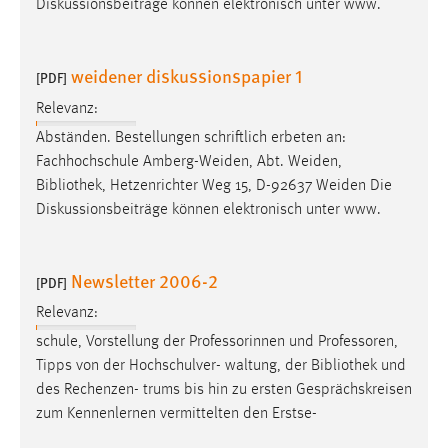
Diskussionsbeiträge können elektronisch unter www.
Cookie Laufzeit:
Max. 13 Monate
weidener diskussionspapier 1
[PDF]
Relevanz:
MARKETING
Abständen. Bestellungen schriftlich erbeten an:
Fachhochschule Amberg-Weiden, Abt. Weiden,
Marketing Cookies werden von Drittanbietern
Bibliothek
, Hetzenrichter Weg 15, D-92637 Weiden Die
verwendet, um personalisierte Werbung anzuzeigen.
Diskussionsbeiträge können elektronisch unter www.
Sie tun dies, indem sie Besucher über Websites
hinweg verfolgen.
Newsletter 2006-2
[PDF]
Google Ads
Relevanz:
Name:
schule, Vorstellung der Professorinnen und Professoren,
_gcl_au
Tipps von der Hochschulver- waltung, der
Bibliothek
und
Anbieter:
des Rechenzen- trums bis hin zu ersten Gesprächskreisen
Google Ireland Limited
zum Kennenlernen vermittelten den Erstse-
Zweck: