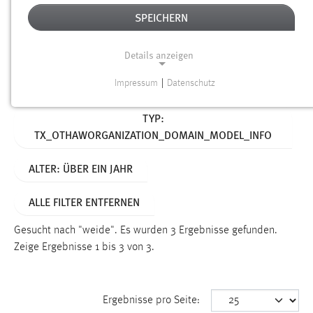
SPEICHERN
Alter
Details anzeigen
SUCHEN
Impressum
|
Datenschutz
NOTWENDIGE COOKIES
Aktive Filter:
TYP:
Notwendige Cookies ermöglichen grundlegende
TX_OTHAWORGANIZATION_DOMAIN_MODEL_INFO
Funktionen und sind für die einwandfreie Funktion der
Website erforderlich.
ALTER: ÜBER EIN JAHR
Einverständnis
ALLE FILTER ENTFERNEN
Name:
cookie_consent
Gesucht nach "weide".
Es wurden 3 Ergebnisse gefunden.
Zeige Ergebnisse 1 bis 3 von 3.
Zweck:
Dieser Cookie speichert die ausgewählten Einverständnis-
Optionen des Benutzers
Ergebnisse pro Seite:
Cookie Laufzeit: