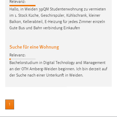
30 Tage
Relevanz:
Hallo, in
Weiden
39QM Studentenwohnung zu vermieten
im 1. Stock Küche, Geschirspüler, Kühlschrank, kleiner
Chat
Balkon, Kellerabteil, E-Heizung für jedes Zimmer einzeln
Name:
Gute Bus und Bahn verbindung Einkaufen
MibewSessionID, MIBEW_UserID, mibew_locale, mibew-
chat-frame-style-5e9dbeb1811c0446
Suche für eine Wohnung
Zweck:
Wird benötigt um die Chatfunktion nutzen zu können.
Relevanz:
Bachelorstudium in Digital Technology and Management
Cookie Laufzeit:
an der OTH
Amberg-Weiden
beginnen. Ich bin derzeit auf
MibewSessionID, mibew-chat-frame-style-
5e9dbeb1811c0446 = Sitzungslaufzeit, mibew_locale = 3
der Suche nach einer Unterkunft in
Weiden
.
Jahre, MIBEW_UserID = 1 Jahr
Login
1
Name:
fe_user, be_user, be_lastLoginProvider