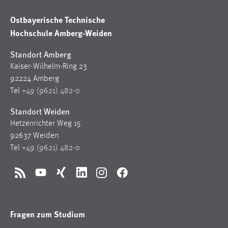
Zweck:
Ostbayerische Technische
Dieser Cookie ist notwendig um sich an der Website
einloggen zu können.
Hochschule Amberg-Weiden
Cookie Laufzeit:
Standort Amberg
24 Stunden
Kaiser-Wilhelm-Ring 23
92224 Amberg
Tel
+49 (9621) 482-0
STATISTIK
Standort Weiden
Statistik Cookies erfassen Informationen anonym.
Hetzenrichter Weg 15
Diese Informationen helfen uns zu verstehen, wie
92637 Weiden
unsere Besucher unsere Website nutzen.
Tel
+49 (9621) 482-0
Matomo
RSS
YouTube
Xing
LinkedIn
Instagram
Facebook
Name:
_pk_ref, _pk_cvar, _pk_id, _pk_ses
Fragen zum Studium
Zweck:
Zugriffsstatistik