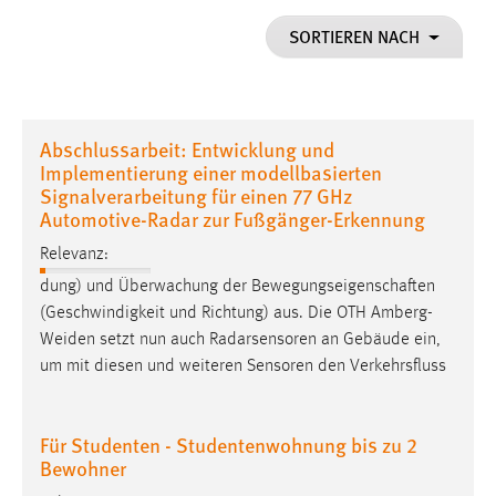
1 Jahr
SORTIEREN NACH
Performance
Name:
Abschlussarbeit: Entwicklung und
staticfilecache
Implementierung einer modellbasierten
Signalverarbeitung für einen 77 GHz
Zweck:
Automotive-Radar zur Fußgänger-Erkennung
Für performante Seitenauslieferung wird in diesem Cookie
gespeichert, ob man eingeloggt ist.
Relevanz:
dung) und Überwachung der Bewegungseigenschaften
Sprachpräferenz
(Geschwindigkeit und Richtung) aus. Die OTH
Amberg-
Weiden
setzt nun auch Radarsensoren an Gebäude ein,
Name:
um mit diesen und weiteren Sensoren den Verkehrsfluss
site-language-preference
Zweck:
Das Cookie speichert die gewählte Sprache der Website.
Für Studenten - Studentenwohnung bis zu 2
Bewohner
Cookie Laufzeit: