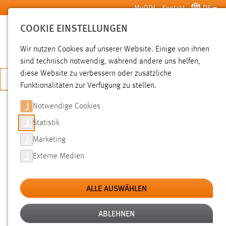
Zum Hauptinhalt springen
MyOTH
Kontakt
DE
COOKIE EINSTELLUNGEN
SUCHE
Wir nutzen Cookies auf unserer Website. Einige von ihnen
sind technisch notwendig, während andere uns helfen,
diese Website zu verbessern oder zusätzliche
JETZT BEWERBEN
Funktionalitäten zur Verfügung zu stellen.
Notwendige Cookies
SUCHE
Statistik
Marketing
FILTER
Externe Medien
Typ
ALLE AUSWÄHLEN
Erstellungsdatum
ABLEHNEN