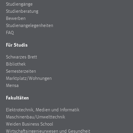
Studiengänge
Cookie Laufzeit:
Studienberatung
Max. 13 Monate
Bewerben
Studienangelegenheiten
FAQ
MARKETING
Für Studis
Marketing Cookies werden von Drittanbietern
Schwarzes Brett
verwendet, um personalisierte Werbung anzuzeigen.
Bibliothek
Sie tun dies, indem sie Besucher über Websites
Semesterzeiten
hinweg verfolgen.
Marktplatz/Wohnungen
Google Ads
Mensa
Fakultäten
Name:
_gcl_au
Elektrotechnik, Medien und Informatik
Anbieter:
Maschinenbau/Umwelttechnik
Google Ireland Limited
Weiden Business School
Wirtschaftsingenieurwesen und Gesundheit
Zweck: